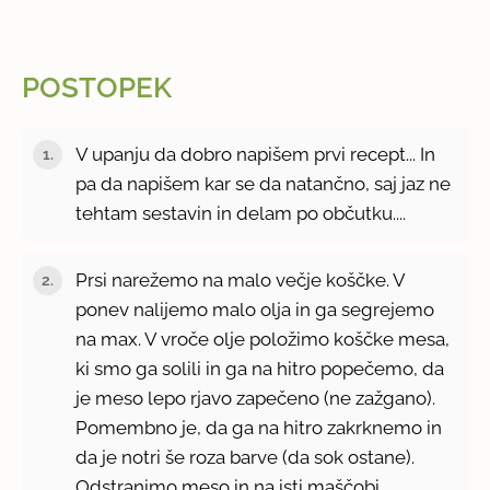
POSTOPEK
V upanju da dobro napišem prvi recept... In
pa da napišem kar se da natančno, saj jaz ne
tehtam sestavin in delam po občutku....
Prsi narežemo na malo večje koščke. V
ponev nalijemo malo olja in ga segrejemo
na max. V vroče olje položimo koščke mesa,
ki smo ga solili in ga na hitro popečemo, da
je meso lepo rjavo zapečeno (ne zažgano).
Pomembno je, da ga na hitro zakrknemo in
da je notri še roza barve (da sok ostane).
Odstranimo meso in na isti maščobi