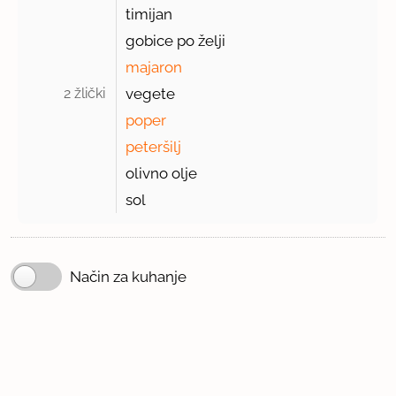
timijan
gobice po želji
majaron
2 žlički 
vegete
poper
peteršilj
olivno olje
sol
Način za kuhanje