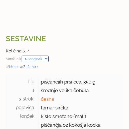
SESTAVINE
Količina: 3-4
Množilnik:
📏
Mere
·
🌿
Začimbe
file 
piščančjih prsi cca.
350 g
1 
srednje velika čebula
3 stroki 
česna
polovica 
tamar sirčka
lonček 
kisle smetane (mali)
piščančja oz kokošja kocka