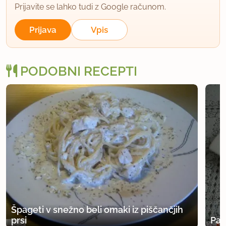
Prijavite se lahko tudi z Google računom.
Prijava
Vpis
PODOBNI RECEPTI
Špageti v snežno beli omaki iz piščančjih
prsi
Paš