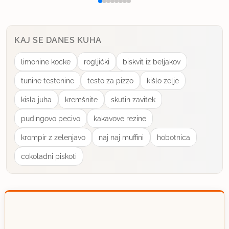
KAJ SE DANES KUHA
limonine kocke
rogljićki
biskvit iz beljakov
tunine testenine
testo za pizzo
kišlo zelje
kisla juha
kremšnite
skutin zavitek
pudingovo pecivo
kakavove rezine
krompir z zelenjavo
naj naj muffini
hobotnica
cokoladni piskoti