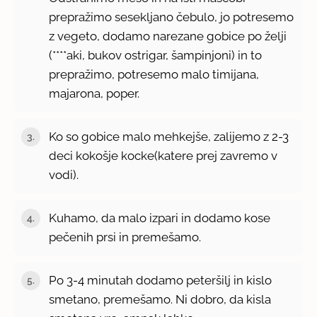
prepražimo sesekljano čebulo, jo potresemo
z vegeto, dodamo narezane gobice po želji
(****aki, bukov ostrigar, šampinjoni) in to
prepražimo, potresemo malo timijana,
majarona, poper.
Ko so gobice malo mehkejše, zalijemo z 2-3
deci kokošje kocke(katere prej zavremo v
vodi).
Kuhamo, da malo izpari in dodamo kose
pečenih prsi in premešamo.
Po 3-4 minutah dodamo peteršilj in kislo
smetano, premešamo. Ni dobro, da kisla