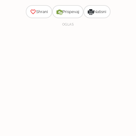
Shrani
Prispevaj
Natisni
OGLAS