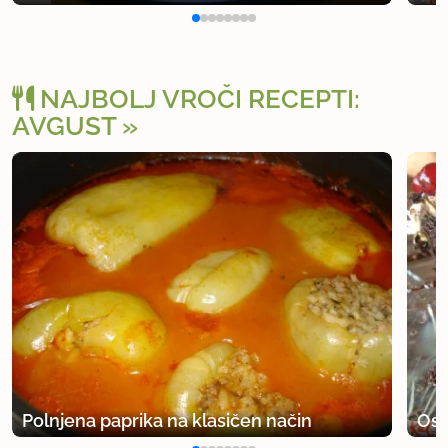
NAJBOLJ VROČI RECEPTI:
AVGUST
Polnjena paprika na klasičen način
Osv