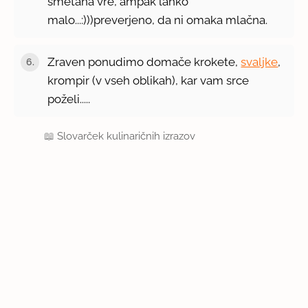
smetana vre, ampak lahko
malo...:)))preverjeno, da ni omaka mlačna.
Zraven ponudimo domače krokete,
svaljke
,
krompir (v vseh oblikah), kar vam srce
poželi.....
📖
Slovarček kulinaričnih izrazov