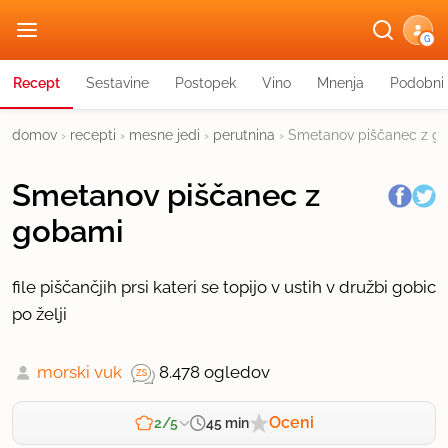
G
Recept
Sestavine
Postopek
Vino
Mnenja
Podobni 
domov
›
recepti
›
mesne jedi
›
perutnina
›
Smetanov piščanec z g
Smetanov piščanec z
gobami
file piščančjih prsi kateri se topijo v ustih v družbi gobic
po želji
morski vuk
8.478 ogledov
Oceni
45 min
2/5
Zahtevnost