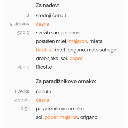
Za nadev:
2 
srednji čebuli
5 strokov 
česna
500 g 
svežih šampinjonov
posušen mleti
majaron
, mleta
bazilika
, mleti origano, malo suhega
drobnjaka, sol,
poper
250 g 
Ricotte
Za paradižnikovo omako:
1 velika 
čebula
3 stroki 
česna
0,5 l 
paradižnikove omake
sol,
poper
,
majaron
, origano