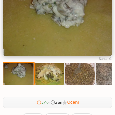
Sanja_G
Oceni
2 uri
2/5
Zahtevnost