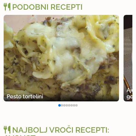
PODOBNI RECEPTI
Ajd
Pesto tortelini
go
NAJBOLJ VROČI RECEPTI: