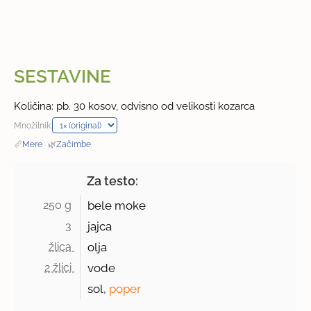
SESTAVINE
Količina: pb. 30 kosov, odvisno od velikosti kozarca
Množilnik:
📏
Mere
·
🌿
Začimbe
Za testo:
250 g 
bele moke
3 
jajca
žlica 
olja
2 žlici 
vode
sol,
poper