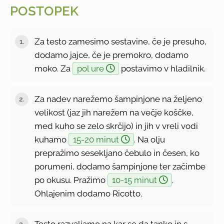
POSTOPEK
Za testo zamesimo sestavine, če je presuho,
dodamo jajce, če je premokro, dodamo
moko. Za
pol ure
postavimo v hladilnik.
Za nadev narežemo šampinjone na željeno
velikost (jaz jih narežem na večje koščke,
med kuho se zelo skrčijo) in jih v vreli vodi
kuhamo
15-20 minut
. Na olju
prepražimo sesekljano čebulo in česen, ko
porumeni, dodamo šampinjone ter začimbe
po okusu. Pražimo
10-15 minut
.
Ohlajenim dodamo Ricotto.
Testo razvaljamo na kar se da tanko in s