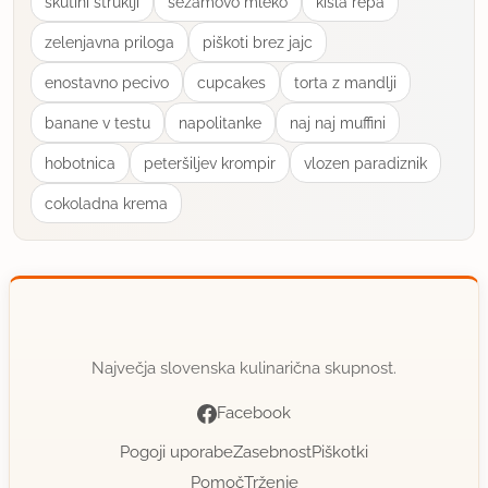
skutini štruklji
sezamovo mleko
kisla repa
zelenjavna priloga
piškoti brez jajc
enostavno pecivo
cupcakes
torta z mandlji
banane v testu
napolitanke
naj naj muffini
hobotnica
peteršiljev krompir
vlozen paradiznik
cokoladna krema
Največja slovenska kulinarična skupnost.
Facebook
Pogoji uporabe
Zasebnost
Piškotki
Pomoč
Trženje