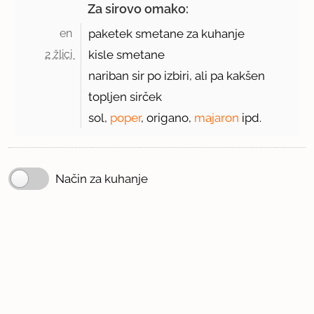
Za sirovo omako:
en 
paketek smetane za kuhanje
2 žlici 
kisle smetane
nariban sir po izbiri, ali pa kakšen
topljen sirček
sol,
poper
, origano,
majaron
ipd.
Način za kuhanje