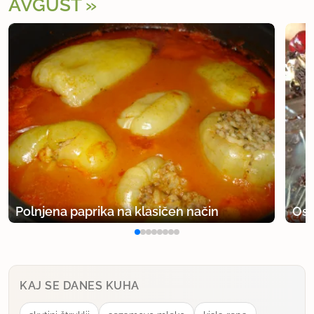
AVGUST
Polnjena paprika na klasičen način
Osv
KAJ SE DANES KUHA