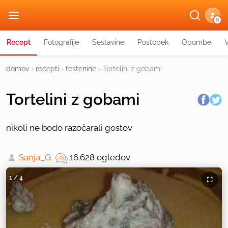
G
Recept
Fotografije
Sestavine
Postopek
Opombe
domov
›
recepti
›
testenine
›
Tortelini z gobami
Tortelini z gobami
nikoli ne bodo razočarali gostov
Sanja_G
16.628 ogledov
1
/
4