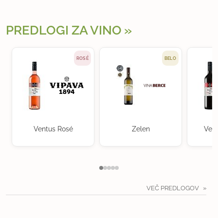
PREDLOGI ZA VINO
ROSÉ
BELO
Ventus Rosé
Zelen
Vent
VEČ PREDLOGOV