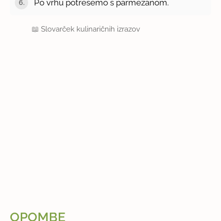
Po vrhu potresemo s parmezanom.
📖
Slovarček kulinaričnih izrazov
OPOMBE