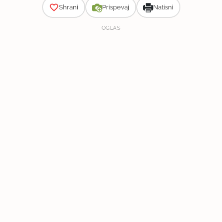
Shrani
Prispevaj
Natisni
OGLAS