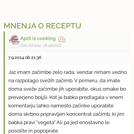
MNENJA O RECEPTU
April is cooking
član od 2014
78 sporočil
7.9.2014 ob 21:36
Jaz imam začimbe zelo rada, vendar nimam vedno
na razpolago svežih začimb. V primeru, da imate
doma sveže začimbe jih uporabite, okus omake bo
preverjeno boljši. Kot je babka predlagala v enem
komentarju lahko namesto začinke uporabite
doma skrbno pripravljen koncentrat začimb, ki jim
babka pravi "vegeta" Ali pa jed enostavno le
posolite in popoprate.