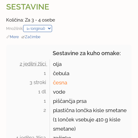
SESTAVINE
Količina: Za 3 - 4 osebe
Množilnik:
📏
Mere
·
🌿
Začimbe
Sestavine za kuho omake:
2 jedilni žlici 
olja
1 
čebula
3 stroki 
česna
1 dl 
vode
1 
piščančja prsa
2 
plastična lončka kisle smetane
(
1 lonček
vsebuje 410 g kisle
smetane)
1 jedilna žlica 