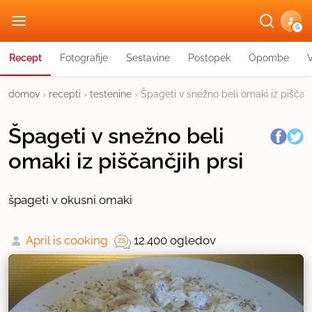
G
Recept
Fotografije
Sestavine
Postopek
Opombe
domov
›
recepti
›
testenine
›
Špageti v snežno beli omaki iz piščanč
Špageti v snežno beli
omaki iz piščančjih prsi
špageti v okusni omaki
April is cooking
12.400 ogledov