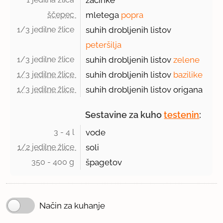
začinke
ščepec 
mletega
popra
1/3 jedilne žlice 
suhih drobljenih listov
peteršilja
1/3 jedilne žlice 
suhih drobljenih listov
zelene
1/3 jedilne žlice 
suhih drobljenih listov
bazilike
1/3 jedilne žlice 
suhih drobljenih listov origana
Sestavine za kuho
testenin
:
3 - 4 l 
vode
1/2 jedilne žlice 
soli
350 - 400 g 
špagetov
Način za kuhanje