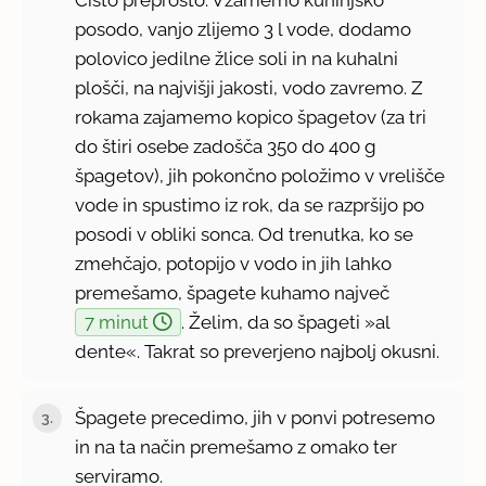
posodo, vanjo zlijemo 3 l vode, dodamo
polovico jedilne žlice soli in na kuhalni
plošči, na najvišji jakosti, vodo zavremo. Z
rokama zajamemo kopico špagetov (za tri
do štiri osebe zadošča 350 do 400 g
špagetov), jih pokončno položimo v vrelišče
vode in spustimo iz rok, da se razpršijo po
posodi v obliki sonca. Od trenutka, ko se
zmehčajo, potopijo v vodo in jih lahko
premešamo, špagete kuhamo največ
7 minut
. Želim, da so špageti »al
dente«. Takrat so preverjeno najbolj okusni.
Špagete precedimo, jih v ponvi potresemo
in na ta način premešamo z omako ter
serviramo.