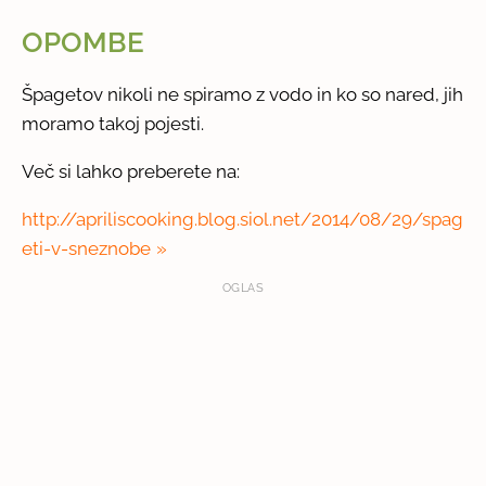
OPOMBE
Špagetov nikoli ne spiramo z vodo in ko so nared, jih
moramo takoj pojesti.
Več si lahko preberete na:
http://apriliscooking.blog.siol.net/2014/08/29/spag
eti-v-sneznobe
OGLAS