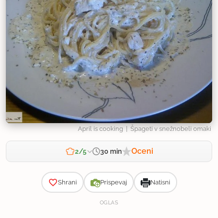
April is cooking
| Špageti v snežnobeli omaki
Oceni
30 min
2/5
Zahtevnost
Shrani
Prispevaj
Natisni
OGLAS