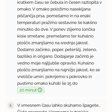
kratkem času se čebula in česen raztopita v
omako. V omako položimo nasekljana
piščančja prsa, pomešamo in na enaki
temperaturi pražimo sestavine še kakšno
minutko do dve. V ponev zlijemo lončka
kisle smetane, premešamo ter kuhalno
ploščo zmanjšamo na srednjo jakost.
Dodamo začinko, poper, peteršilj, zeleno,
baziliko in origano. Dodajanje začimb je
vedno moje najljubše opravilo. Kuhalno
ploščo zmanjšamo na najnižjo jakost, ko se
vrelišče umiri, pokrijemo s pokrovko in
pustimo omako kuhati še 15 do
20 minut
.
V vmesnem času lahko skuhamo špagete…
Čisto preprosto. Vzamemo kuhinjsko