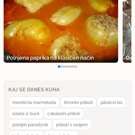
Polnjena paprika na klasičen način
Osv
KAJ SE DANES KUHA
marelićna marmelada
limonini piškoti
jabolcni kis
solata iz buck
cokoladni piškoti
polnjen paradiznik
piškoti s sadjem