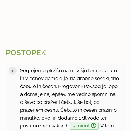
POSTOPEK
Segrejemo ploščo na najvišjo temperaturo
in v ponev damo olje, na drobno sesekljano
čebulo in česen. Pregovor »Povsod je lepo,
a doma je najlepše« me vedno spomni na
dišavo po praženi čebuli, še bolj po
praženem česnu. Čebulo in česen pražimo
minutko, dve, in dodamo 1 dl vode ter
pustimo vreti kakšnih
5 minut
. V tem