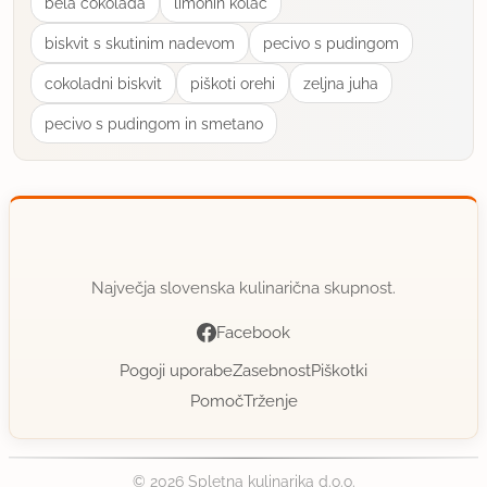
bela cokolada
limonin kolac
biskvit s skutinim nadevom
pecivo s pudingom
cokoladni biskvit
piškoti orehi
zeljna juha
pecivo s pudingom in smetano
Največja slovenska kulinarična skupnost.
Facebook
Pogoji uporabe
Zasebnost
Piškotki
Pomoč
Trženje
© 2026 Spletna kulinarika d.o.o.