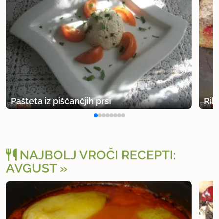
Pašteta iz piščančjih prsi
Rib
NAJBOLJ VROČI RECEPTI:
AVGUST