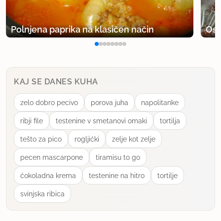
tak način priprave vedno zelo mehke!
Polnjena paprika na klasičen način
Osv
uporabno
barbay
član od 2008
202 sporočil
KAJ SE DANES KUHA
14.5.2008 ob 12:15
zelo dobro pecivo
porova juha
napolitanke
Super polpeti. Enostavni ter zelo okusni.
ribji file
testenine v smetanovi omaki
tortilja
uporabno
tešto za pico
rogljićki
zelje kot zelje
pecen mascarpone
tiramisu to go
rdeča
član od 2006
32 sporočil
ćokoladna krema
testenine na hitro
tortilje
14.6.2008 ob 21:50
svinjska ribica
Narejeni danes za kosilo in je ocena 6 - njamsi!