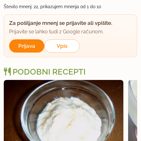
Število mnenj: 22, prikazujem mnenja od 1 do 10
7.3.2008 ob 20:11
Za pošiljanje mnenj se prijavite ali vpišite.
Seveda, surove ali pečene.
Prijavite se lahko tudi z Google računom.
uporabno
Prijava
Vpis
moja
član od 2004
163 sporočil
PODOBNI RECEPTI
7.3.2008 ob 20:34
Hvala za odgovor Rimljanka
1
uporabno
moja
član od 2004
163 sporočil