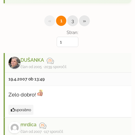
«
»
1
3
Stran:
DUŠANKA
član od 2005
2039 sporočil
19.4.2007 ob 13:49
Zelo dobro!
uporabno
mrdica
član od 2007
117 sporočil