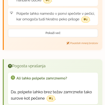
naribane bučke
.
1
Polpete lahko namesto v ponvi spečete v pečici,
kar omogoča tudi hkratno peko priloge
.
2
Pokaži več
Povzetek mnenj bralcev
Pogosta vprašanja
Ali lahko polpete zamrznemo?
Da, polpete lahko brez težav zamrznete tako
surove kot pečene
.
3