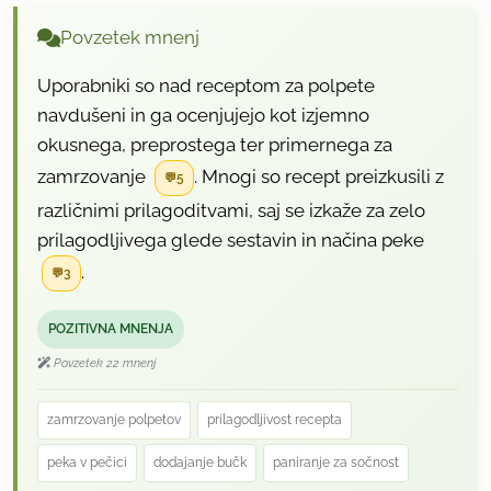
Povzetek mnenj
Uporabniki so nad receptom za polpete
navdušeni in ga ocenjujejo kot izjemno
okusnega, preprostega ter primernega za
zamrzovanje
. Mnogi so recept preizkusili z
5
različnimi prilagoditvami, saj se izkaže za zelo
prilagodljivega glede sestavin in načina peke
.
3
POZITIVNA MNENJA
Povzetek 22 mnenj
zamrzovanje polpetov
prilagodljivost recepta
peka v pečici
dodajanje bučk
paniranje za sočnost