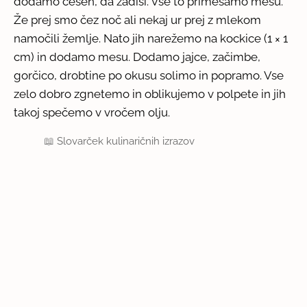
dodamo česen, da zadiši. Vse to primešamo mesu.
Že prej smo čez noč ali nekaj ur prej z mlekom
namočili žemlje. Nato jih narežemo na kockice (1 × 1
cm) in dodamo mesu. Dodamo jajce, začimbe,
gorčico, drobtine po okusu solimo in popramo. Vse
zelo dobro zgnetemo in oblikujemo v polpete in jih
takoj spečemo v vročem olju.
📖
Slovarček kulinaričnih izrazov