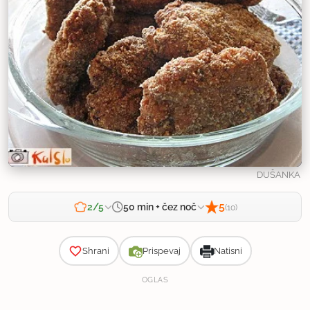
DUŠANKA
5
50 min + čez noč
2/5
(10)
Zahtevnost
30 min
|
20 min
|
čez noč
Priprava:
Kuhanje:
Počitek:
Shrani
Prispevaj
Natisni
OGLAS