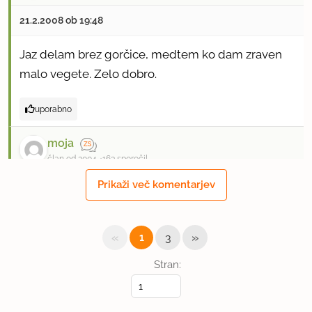
21.2.2008 ob 19:48
Jaz delam brez gorčice, medtem ko dam zraven
malo vegete. Zelo dobro.
uporabno
moja
član od 2004
163 sporočil
Prikaži več komentarjev
7.3.2008 ob 19:21
Če jih je preveč, jih lahko damo v skrinjo?
«
»
1
3
uporabno
Stran:
rimljanka
član od 2005
17907 sporočil