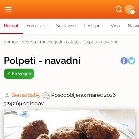
G
Recept
Fotografije
Sestavine
Postopek
Vino
Nasve
domov
›
recepti
›
mesne jedi
›
ostalo
›
Polpeti - navadni
Polpeti - navadni
Preverjen
Bernarda85
Posodobljeno: marec 2026
324.269 ogledov