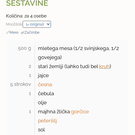
SESTAVINE
Količina: za 4 osebe
Množilnik:
📏
Mere
·
🌿
Začimbe
500 g 
mletega mesa (
1/2
svinjskega, 1/2
govejega)
2 
stari žemlji (lahko tudi bel
kruh
)
1 
jajce
5 strokov 
česna
1 
čebula
olje
1 
majhna žlička
gorčice
peteršilj
sol