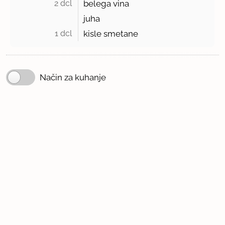
2 dcl 
belega vina
juha
1 dcl 
kisle smetane
Način za kuhanje