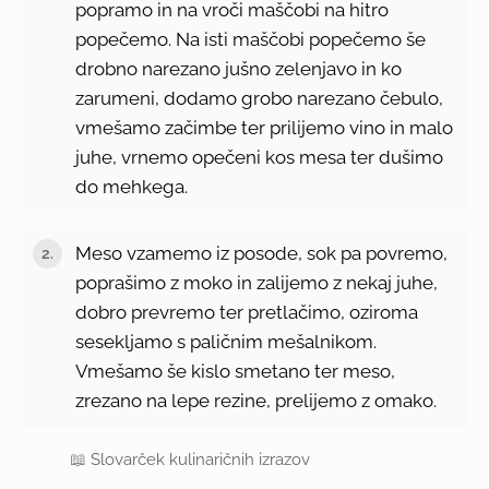
popramo in na vroči maščobi na hitro
popečemo. Na isti maščobi popečemo še
drobno narezano jušno zelenjavo in ko
zarumeni, dodamo grobo narezano čebulo,
vmešamo začimbe ter prilijemo vino in malo
juhe, vrnemo opečeni kos mesa ter dušimo
do mehkega.
Meso vzamemo iz posode, sok pa povremo,
poprašimo z moko in zalijemo z nekaj juhe,
dobro prevremo ter pretlačimo, oziroma
sesekljamo s paličnim mešalnikom.
Vmešamo še kislo smetano ter meso,
zrezano na lepe rezine, prelijemo z omako.
📖
Slovarček kulinaričnih izrazov