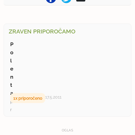
ZRAVEN PRIPOROČAMO
P
o
l
e
n
t
a
17.5.2011
1x priporočeno
p
r
i
l
OGLAS
o