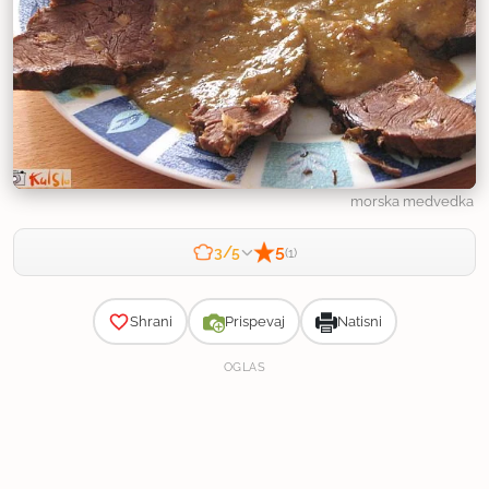
morska medvedka
5
3/5
(1)
Zahtevnost
Shrani
Prispevaj
Natisni
OGLAS