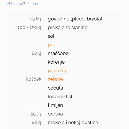
📏
Mere
·
🌿
Začimbe
1,5 kg 
govedine (pleče, bržola)
100 - 150 g 
prekajene slanine
sol
poper
80 g 
maščobe
korenje
peteršilj
košček 
zelene
čebula
lovorov list
timijan
ščep 
oreška
80 g 
moke ali nekaj gustina