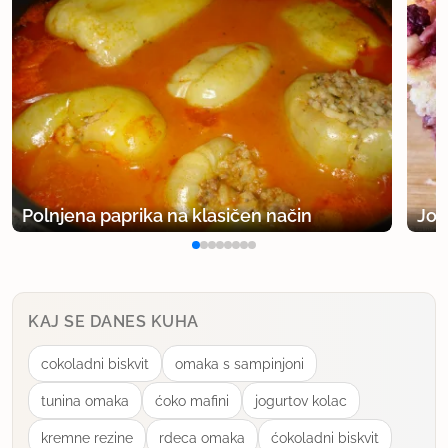
lp
uporabno
Didica
član od 2013
92 sporočil
17.8.2015 ob 17:58
Polnjena paprika na klasičen način
Jog
Zgleda, da je tudi pri založnikih zmanjkalo idej,
zato pa kopirajo...
KAJ SE DANES KUHA
uporabno
cokoladni biskvit
omaka s sampinjoni
tunina omaka
ćoko mafini
jogurtov kolac
kremne rezine
rdeca omaka
ćokoladni biskvit