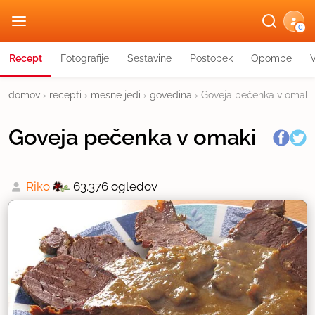
G
Recept
Fotografije
Sestavine
Postopek
Opombe
domov
›
recepti
›
mesne jedi
›
govedina
›
Goveja pečenka v omaki
Goveja pečenka v omaki
Riko
63.376 ogledov