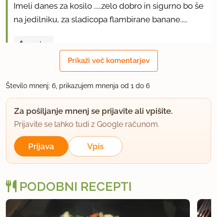
Imeli danes za kosilo .....zelo dobro in sigurno bo še
na jedilniku, za sladicopa flambirane banane.....
uporabno
Prikaži več komentarjev
silva
član od 2002
871 sporočil
Število mnenj: 6, prikazujem mnenja od 1 do 6
17.5.2011 ob 15:51
Za pošiljanje mnenj se prijavite ali vpišite.
Zelo dober recept. Telečjo bržolo sem počasi
Prijavite se lahko tudi z Google računom.
dušila in se je fantastično prepojila s sokovi
Prijava
Vpis
zelenjave.
Zraven sem ponudila popečeno kuhano polento
PODOBNI RECEPTI
po receptu Marinke in popečen krompir v oblicah.
uporabno