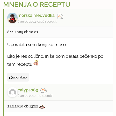
MNENJA O RECEPTU
morska medvedka
član od 2004
2716 sporočil
8.11.2009 ob 10:01
Uporabila sem konjsko meso.
Bilo je res odlično. In še bom delala pečenko po
tem receptu
uporabno
calypso63
član od 2010
50 sporočil
21.2.2010 ob 13:22