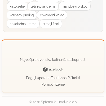
kišlo zelje
lešnikova krema
mandljevi piškoti
kokosov puding
cokoladni kolac
ćokoladna krema
strocji fizol
Največja slovenska kulinarična skupnost.
Facebook
Pogoji uporabe
Zasebnost
Piškotki
Pomoč
Trženje
© 2026 Spletna kulinarika d.o.o.