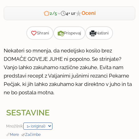
Oceni
4+ ur
2/5
Zahtevnost
Shrani
Prispevaj
Natisni
Nekateri so mnenja, da nedeljsko kosilo brez
DOMAČE GOVEJE JUHE ni popolno. Se strinjate?
Vanjo lahko zakuhamo različne zakuhe, Evita nam
predstavi recept z Valjanimi jušnimi rezanci Pekarne
Pečjak, ki jih lahko zakuhamo kar direktno v juho in ta
ne bo postala motna.
SESTAVINE
Množilnik:
📏
Mere
·
🌿
Začimbe