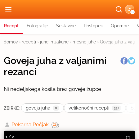
G
Recept
Fotografije
Sestavine
Postopek
Opombe
domov
›
recepti
›
juhe in zakuhe
›
mesne juhe
›
Goveja juha z valja
Goveja juha z valjanimi
rezanci
Ni nedeljskega kosila brez goveje župce
goveja juha
velikonočni recepti
boži
ZBIRKE:
8
331
Pekarna Pečjak
1
/
2