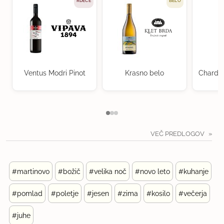
RDEČE
BELO
Ventus Modri Pinot
Krasno belo
Chardon
K
VEČ PREDLOGOV
#martinovo
#božič
#velika noč
#novo leto
#kuhanje
#pomlad
#poletje
#jesen
#zima
#kosilo
#večerja
#juhe