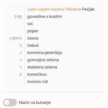
Jušni valjani rezanci Pekarne
Pečjak
2 kg 
govedine s kostmi
sol
poper
1 glava 
česna
2 
čebuli
1 
korenina peteršilja
1 
gomoljna zelena
1 
stebelna zelena
5 
korenčkov
lovorov list
Način za kuhanje