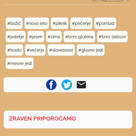
VEČ PREDLOGOV
#božič
#novo leto
#piknik
#pečenje
#pomlad
#poletje
#jesen
#zima
#brez glutena
#brez laktoze
#kosilo
#večerja
#slovesnost
#glavne jedi
#mesne jedi
ZRAVEN PRIPOROČAMO