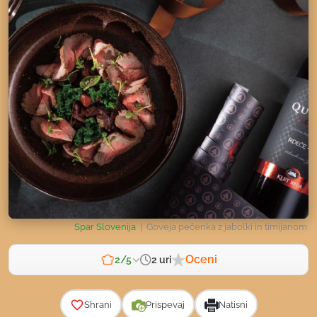
Spar Slovenija
| Goveja pečenka z jabolki in timijanom
Oceni
2 uri
2/5
Zahtevnost
Shrani
Prispevaj
Natisni