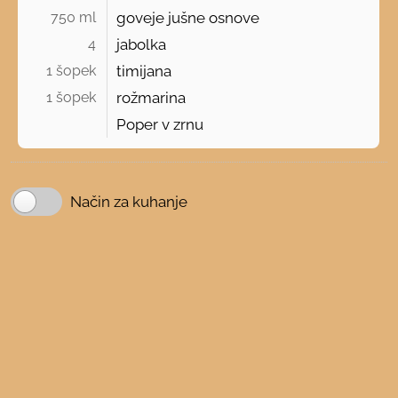
750 ml 
goveje jušne osnove
4 
jabolka
1 šopek 
timijana
1 šopek 
rožmarina
Poper v zrnu
Način za kuhanje