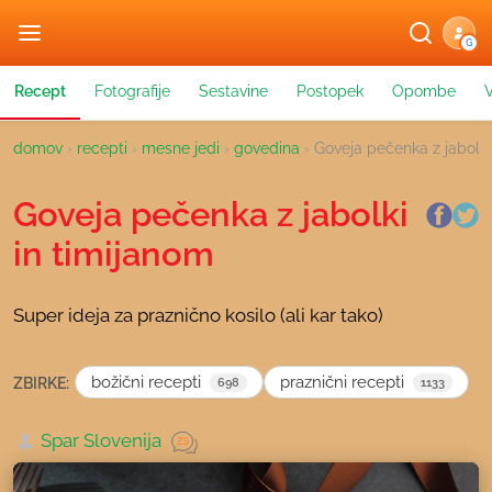
G
Recept
Fotografije
Sestavine
Postopek
Opombe
domov
›
recepti
›
mesne jedi
›
govedina
›
Goveja pečenka z jabolki
Goveja pečenka z jabolki
in timijanom
Super ideja za praznično kosilo (ali kar tako)
božični recepti
praznični recepti
ZBIRKE:
698
1133
Spar Slovenija