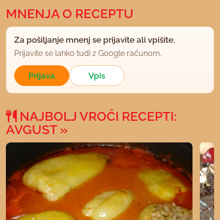
MNENJA O RECEPTU
Za pošiljanje mnenj se prijavite ali vpišite.
Prijavite se lahko tudi z Google računom.
Prijava
Vpis
NAJBOLJ VROČI RECEPTI:
AVGUST