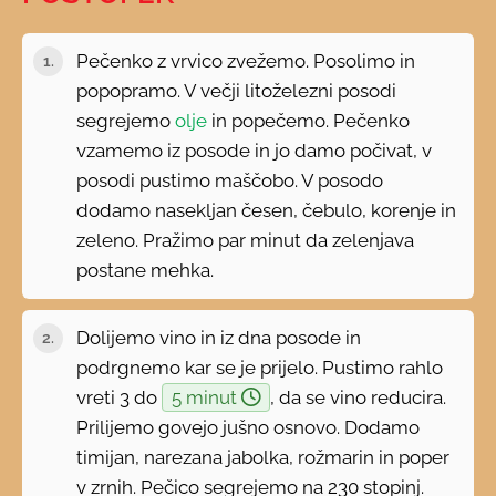
Pečenko z vrvico zvežemo. Posolimo in
popopramo. V večji litoželezni posodi
segrejemo
olje
in popečemo. Pečenko
vzamemo iz posode in jo damo počivat, v
posodi pustimo maščobo. V posodo
dodamo nasekljan česen, čebulo, korenje in
zeleno. Pražimo par minut da zelenjava
postane mehka.
Dolijemo vino in iz dna posode in
podrgnemo kar se je prijelo. Pustimo rahlo
vreti 3 do
5 minut
, da se vino reducira.
Prilijemo govejo jušno osnovo. Dodamo
timijan, narezana jabolka, rožmarin in poper
v zrnih. Pečico segrejemo na 230 stopinj.