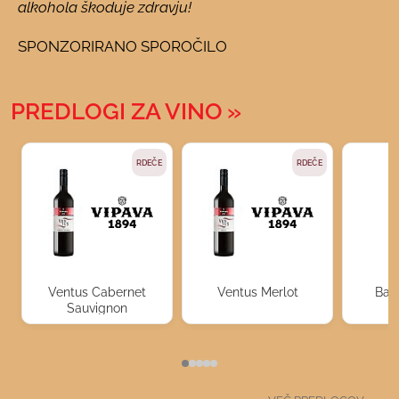
alkohola škoduje zdravju!
SPONZORIRANO SPOROČILO
PREDLOGI ZA VINO
RDEČE
RDEČE
Ventus Cabernet
Ventus Merlot
Bag
Sauvignon