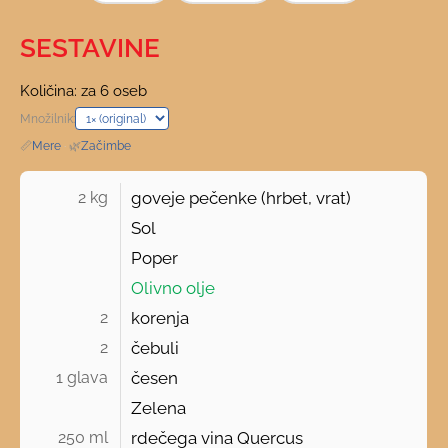
SESTAVINE
Količina: za 6 oseb
Množilnik:
📏
Mere
·
🌿
Začimbe
2 kg 
goveje pečenke (hrbet, vrat)
Sol
Poper
Olivno olje
2 
korenja
2 
čebuli
1 glava 
česen
Zelena
250 ml 
rdečega vina Quercus