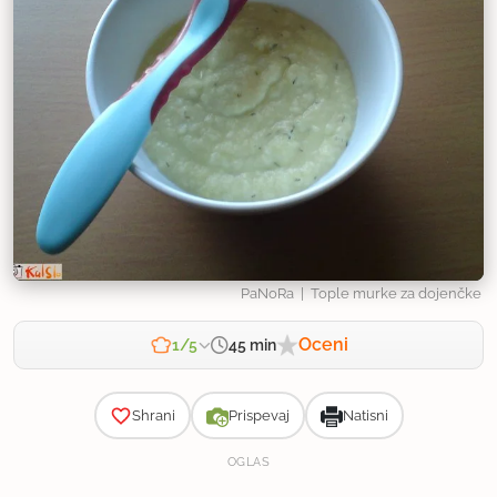
PaNoRa
| Tople murke za dojenčke
Oceni
45 min
1/5
Zahtevnost
Shrani
Prispevaj
Natisni
OGLAS