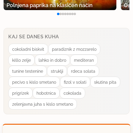
Polnjena paprika na klasičen način
Osv
KAJ SE DANES KUHA
cokoladni biskvit
paradiznik z mozzarelo
kišlo zelje
lahko in dobro
mediteran
tunine testenine
struklji
rdeca solata
pecivo s kislo smetano
fizol v solati
skutina pita
prigrizek
hobotnica
cokolada
zelenjavna juha s kislo smetano