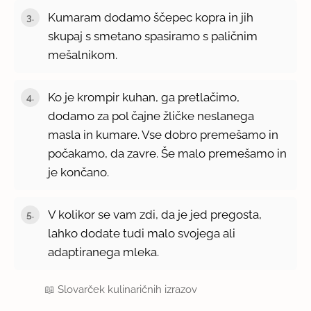
Kumaram dodamo ščepec kopra in jih
skupaj s smetano spasiramo s paličnim
mešalnikom.
Ko je krompir kuhan, ga pretlačimo,
dodamo za pol čajne žličke neslanega
masla in kumare. Vse dobro premešamo in
počakamo, da zavre. Še malo premešamo in
je končano.
V kolikor se vam zdi, da je jed pregosta,
lahko dodate tudi malo svojega ali
adaptiranega mleka.
📖
Slovarček kulinaričnih izrazov