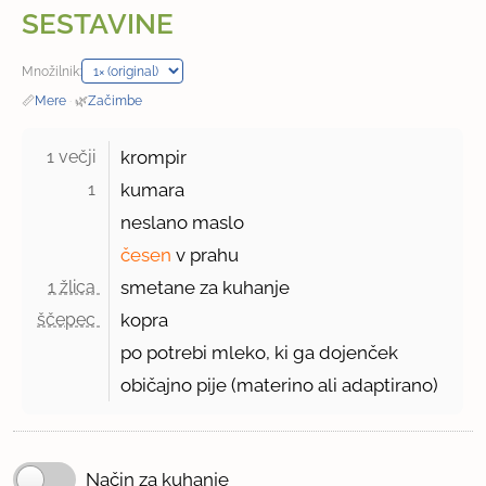
SESTAVINE
Množilnik:
📏
Mere
·
🌿
Začimbe
1 večji 
krompir
1 
kumara
neslano maslo
česen
v prahu
1 žlica 
smetane za kuhanje
ščepec 
kopra
po potrebi mleko, ki ga dojenček
običajno pije (materino ali adaptirano)
Način za kuhanje