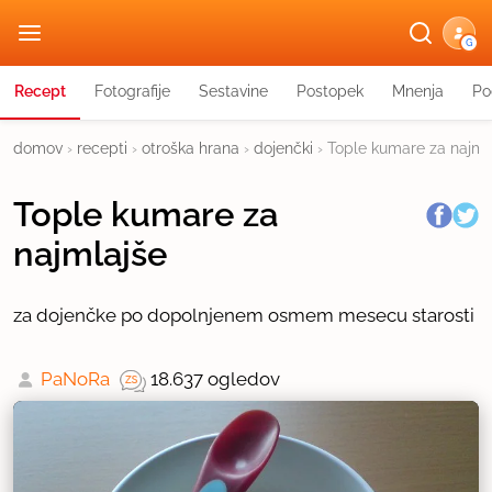
G
Recept
Fotografije
Sestavine
Postopek
Mnenja
Po
domov
›
recepti
›
otroška hrana
›
dojenčki
›
Tople kumare za najml
Tople kumare za
najmlajše
za dojenčke po dopolnjenem osmem mesecu starosti
PaNoRa
18.637 ogledov