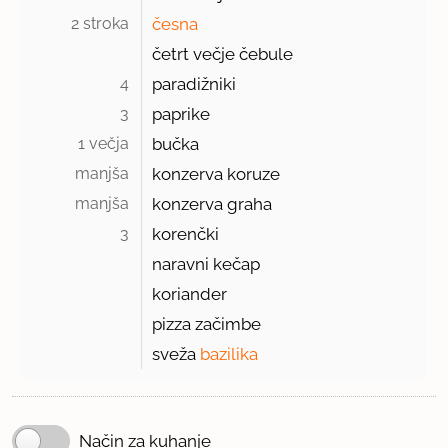
2 stroka 
česna
četrt večje čebule
4 
paradižniki
3 
paprike
1 večja 
bučka
manjša 
konzerva koruze
manjša 
konzerva graha
3 
korenčki
naravni kečap
koriander
pizza začimbe
sveža
bazilika
Način za kuhanje