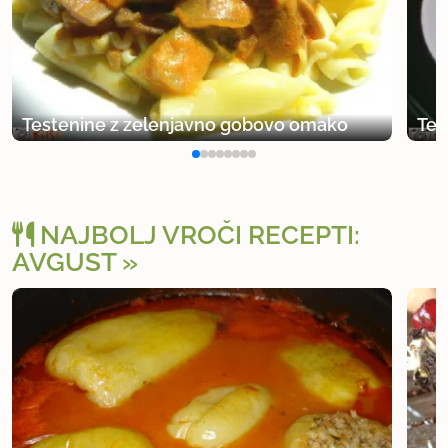
Testenine z zelenjavno gobovo omako
Tes
NAJBOLJ VROČI RECEPTI:
AVGUST