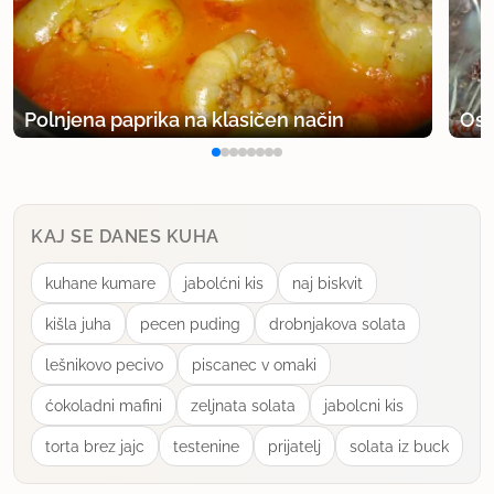
Polnjena paprika na klasičen način
Osv
KAJ SE DANES KUHA
kuhane kumare
jabolćni kis
naj biskvit
kišla juha
pecen puding
drobnjakova solata
lešnikovo pecivo
piscanec v omaki
ćokoladni mafini
zeljnata solata
jabolcni kis
torta brez jajc
testenine
prijatelj
solata iz buck