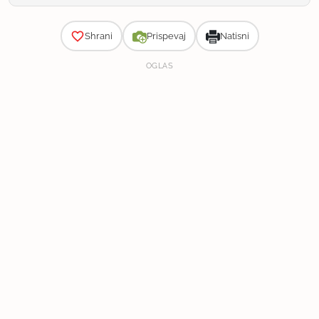
Zahtevnost
Shrani
Prispevaj
Natisni
OGLAS