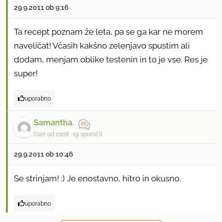
29.9.2011 ob 9:16
Ta recept poznam že leta, pa se ga kar ne morem
naveličat! Včasih kakšno zelenjavo spustim ali
dodam, menjam oblike testenin in to je vse. Res je
super!
uporabno
Samantha.
član od 2008
19 sporočil
29.9.2011 ob 10:46
Se strinjam! :) Je enostavno, hitro in okusno.
uporabno