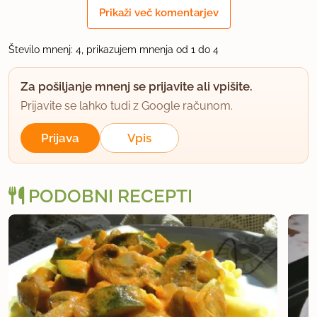
Kuhar doma
Prikaži več komentarjev
član od 2003
13 sporočil
Število mnenj: 4, prikazujem mnenja od 1 do 4
1.6.2013 ob 23:37
Za pošiljanje mnenj se prijavite ali vpišite.
Tudi nam je bila všeč... :) nekaj drugačnega... nekaj
Prijavite se lahko tudi z Google računom.
dobrega! Verjetno bo še veliko ponovitev ;)
Prijava
Vpis
uporabno
Bernadeta
PODOBNI RECEPTI
član od 2009
42 sporočil
19.8.2018 ob 11:11
Res odličen recept! Hitro, poceni in okusno
uporabno