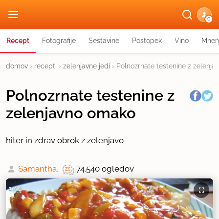
G
Recept
Fotografije
Sestavine
Postopek
Vino
Mnen
domov
›
recepti
›
zelenjavne jedi
›
Polnozrnate testenine z zelenj
Polnozrnate testenine z
zelenjavno omako
hiter in zdrav obrok z zelenjavo
Samantha.
74.540 ogledov
1
/
3