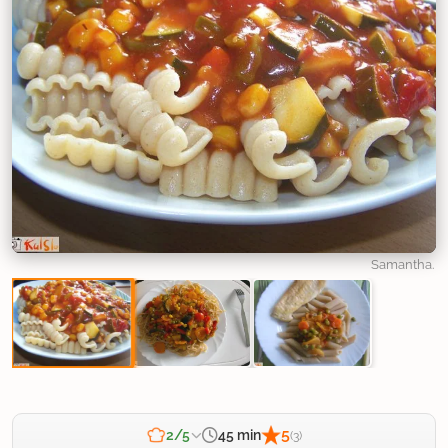
Samantha.
5
45 min
2/5
(3)