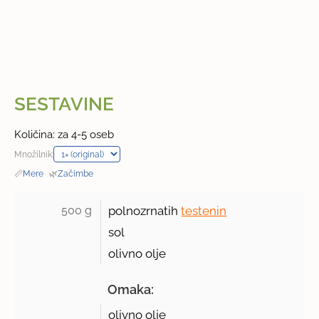
SESTAVINE
Količina: za 4-5 oseb
Množilnik:
📏
Mere
·
🌿
Začimbe
500 g 
polnozrnatih
testenin
sol
olivno olje
Omaka:
olivno olje