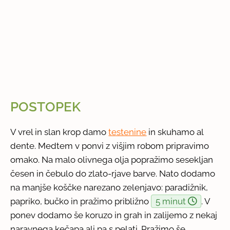
POSTOPEK
V vrel in slan krop damo
testenine
in skuhamo al
dente. Medtem v ponvi z višjim robom pripravimo
omako. Na malo olivnega olja popražimo sesekljan
česen in čebulo do zlato-rjave barve. Nato dodamo
na manjše koščke narezano zelenjavo: paradižnik,
papriko, bučko in pražimo približno
5 minut
. V
ponev dodamo še koruzo in grah in zalijemo z nekaj
naravnega kečapa ali pa s pelati. Pražimo še