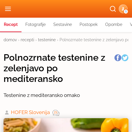
G
Recept
Fotografije
Sestavine
Postopek
Opombe
domov
›
recepti
›
testenine
›
Polnozrnate testenine z zelenjavo po
Polnozrnate testenine z
zelenjavo po
mediteransko
Testenine z mediteransko omako
HOFER Slovenija