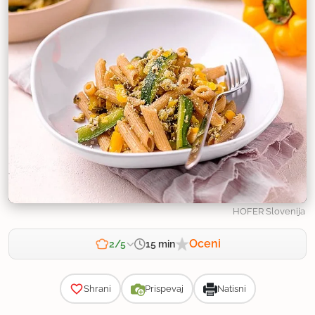
HOFER Slovenija
Oceni
15 min
2/5
Zahtevnost
Shrani
Prispevaj
Natisni