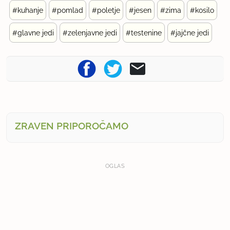
#kuhanje
#pomlad
#poletje
#jesen
#zima
#kosilo
#glavne jedi
#zelenjavne jedi
#testenine
#jajčne jedi
ZRAVEN PRIPOROČAMO
OGLAS