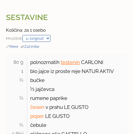
SESTAVINE
Količina: za 1 osebo
Množilnik:
📏
Mere
·
🌿
Začimbe
80 g 
polnozrnatih
testenin
CARLONI
1 
bio jajce iz proste reje NATUR AKTIV
½ 
bučke
⅓ jajčevca
½ 
rumene paprike
česen
v prahu LE GUSTO
poper
LE GUSTO
½ 
čebule
2 žlici 