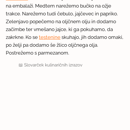
na embalaži. Medtem narežemo bučko na ožje
trakce. Narežemo tudi čebulo, jajčevec in papriko.
Zelenjavo popečemo na oljčnem olju in dodamo
začimbe ter vmešano jajce, ki ga pokuhamo, da
zakrkne. Ko se
testenine
skuhajo, jih dodamo omaki,
po želji pa dodamo še žlico oljčnega olja.
Postrežemo s parmezanom.
📖
Slovarček kulinaričnih izrazov