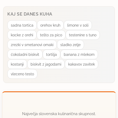
KAJ SE DANES KUHA
sadna tortica
orehov kruh
limone v soli
kocke z orehi
tešto za pico
testenine s tuno
zrezki v smetanovi omaki
sladko zelje
ćokoladni biskvit
tortilja
banana z mlekom
kostanji
biskvit z jagodami
kakavov zavitek
vleceno testo
Največja slovenska kulinarična skupnost.