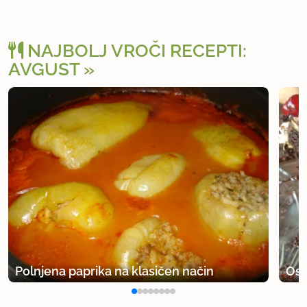
NAJBOLJ VROČI RECEPTI:
AVGUST
Polnjena paprika na klasičen način
Osv