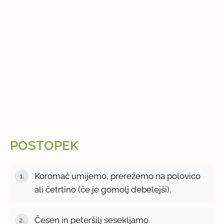
POSTOPEK
Koromač umijemo, prerežemo na polovico
ali četrtino (če je gomolj debelejši).
Česen in peteršilj sesekljamo.