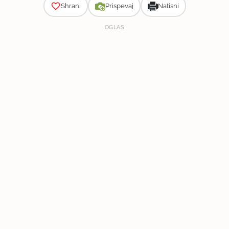
Shrani
Prispevaj
Natisni
OGLAS