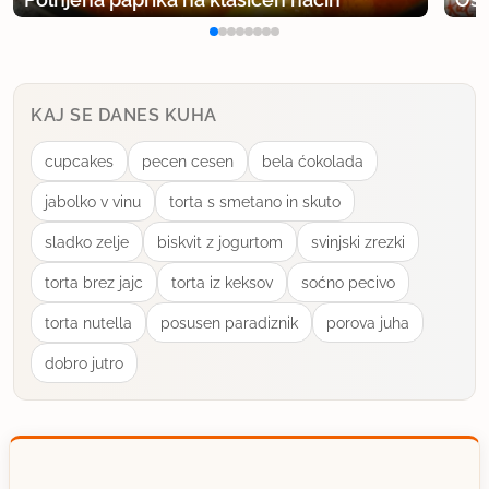
KAJ SE DANES KUHA
cupcakes
pecen cesen
bela ćokolada
jabolko v vinu
torta s smetano in skuto
sladko zelje
biskvit z jogurtom
svinjski zrezki
torta brez jajc
torta iz keksov
soćno pecivo
torta nutella
posusen paradiznik
porova juha
dobro jutro