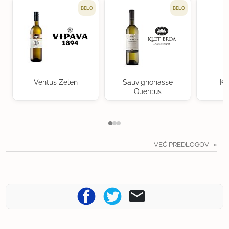
BELO
BELO
Ventus Zelen
Sauvignonasse
Kr
Quercus
VEČ PREDLOGOV