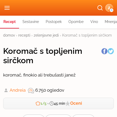
G
Recept
Sestavine
Postopek
Opombe
Vino
Mnenja
domov
›
recepti
›
zelenjavne jedi
›
Koromač s topljenim sirčkom
Koromač s topljenim
sirčkom
koromač, finokio ali trebušasti janež
Andreia
6.750 ogledov
Oceni
45 min
1/5
Zahtevnost