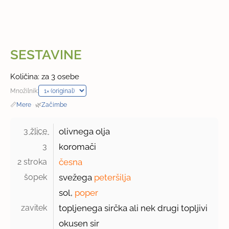
SESTAVINE
Količina: za 3 osebe
Množilnik:
📏
Mere
·
🌿
Začimbe
3 žlice 
olivnega olja
3 
koromači
2 stroka 
česna
šopek 
svežega
peteršilja
sol,
poper
zavitek 
topljenega sirčka ali nek drugi topljivi
okusen sir