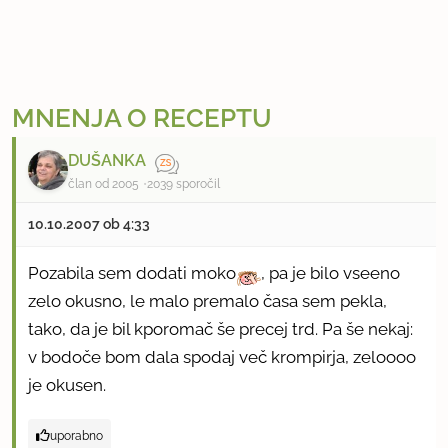
MNENJA O RECEPTU
DUŠANKA
član od 2005
2039 sporočil
10.10.2007 ob 4:33
Pozabila sem dodati moko
, pa je bilo vseeno
zelo okusno, le malo premalo časa sem pekla,
tako, da je bil kporomač še precej trd. Pa še nekaj:
v bodoče bom dala spodaj več krompirja, zeloooo
je okusen.
uporabno