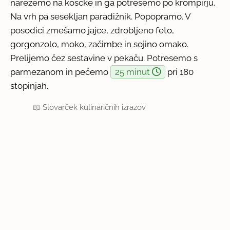
narežemo na koščke in ga potresemo po krompirju.
Na vrh pa sesekljan paradižnik. Popopramo. V
posodici zmešamo jajce, zdrobljeno feto,
gorgonzolo, moko, začimbe in sojino omako.
Prelijemo čez sestavine v pekaču. Potresemo s
parmezanom in pečemo
25 minut
pri 180
stopinjah.
📖
Slovarček kulinaričnih izrazov