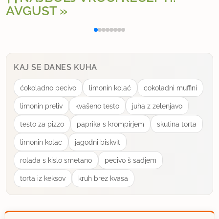
AVGUST
si res ne predstavljam? Hvala za odgovor! Se mi
Polnjena paprika na klasičen način
Osv
zdi zanimivo sprobati tudi tako! Gringa
uporabno
KAJ SE DANES KUHA
ćokoladno pecivo
limonin kolać
cokoladni muffini
limonin preliv
kvašeno testo
juha z zelenjavo
testo za pizzo
paprika s krompirjem
skutina torta
limonin kolac
jagodni biskvit
rolada s kislo smetano
pecivo š sadjem
torta iz keksov
kruh brez kvasa