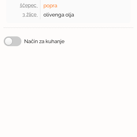
ščepec 
popra
3 žlice 
olivenga olja
Način za kuhanje