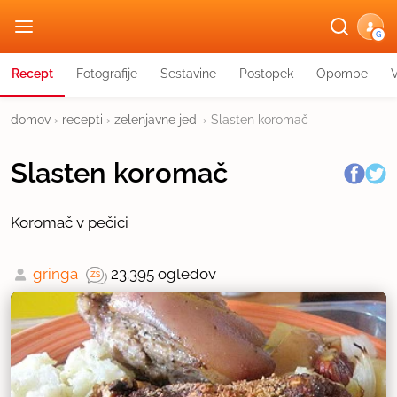
G
Recept
Fotografije
Sestavine
Postopek
Opombe
domov
›
recepti
›
zelenjavne jedi
›
Slasten koromač
Slasten koromač
Koromač v pečici
gringa
23.395 ogledov