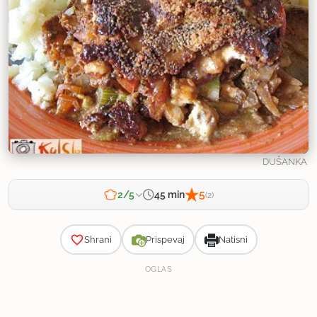
DUŠANKA
5
45 min
2/5
(2)
Zahtevnost
Shrani
Prispevaj
Natisni
OGLAS