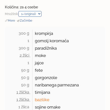
Količina: za 4 osebe
Množilnik:
📏
Mere
·
🌿
Začimbe
300 g 
krompirja
1 
gomolj koromača
300 g 
paradižnika
2 žlici 
moke
1 
jajce
50 g 
fete
50 g 
gorgonzole
50 g 
naribanega parmezana
1 žlička 
timijana
1 žlička 
bazilike
1 žlica 
sojine omake