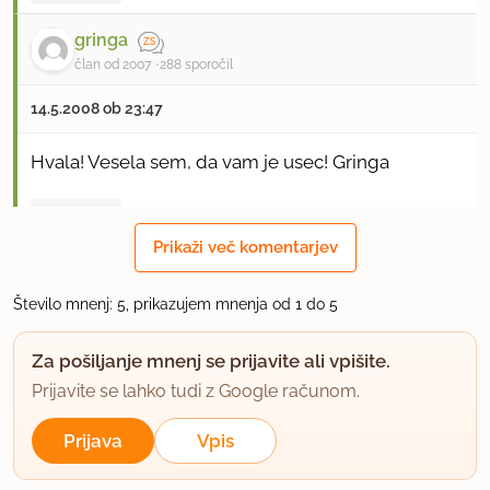
gringa
član od 2007
288 sporočil
14.5.2008 ob 23:47
Hvala! Vesela sem, da vam je usec! Gringa
uporabno
Prikaži več komentarjev
gringa
član od 2007
288 sporočil
Število mnenj: 5, prikazujem mnenja od 1 do 5
19.5.2008 ob 20:40
Za pošiljanje mnenj se prijavite ali vpišite.
Prijavite se lahko tudi z Google računom.
In Dusanka, najlepsa hvala za lepo slikco! Jaz jih
nimam mosnosti naredit in poslat, pa jih je tako
Prijava
Vpis
lepo videt! Najlepsa hvala! Gringa