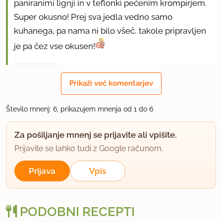
paniranimi lignji in v teflonki pečenim krompirjem.
Super okusno! Prej sva jedla vedno samo
kuhanega, pa nama ni bilo všeč, takole pripravljen
je pa čez vse okusen!
uporabno
Prikaži več komentarjev
macadamia
član od 2007
217 sporočil
Število mnenj: 6, prikazujem mnenja od 1 do 6
1.6.2007 ob 12:39
Za pošiljanje mnenj se prijavite ali vpišite.
Prijavite se lahko tudi z Google računom.
Koromača ne jem, me pa zanima, kaj so tisti
obročki poleg?!?
Prijava
Vpis
uporabno
PODOBNI RECEPTI
majamarko