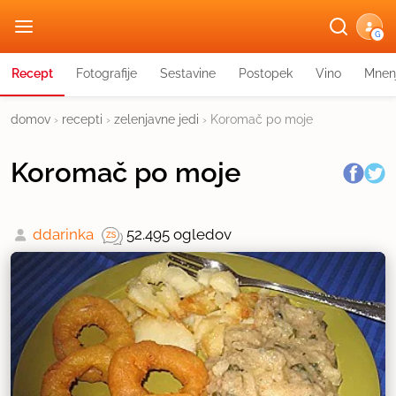
G
Recept
Fotografije
Sestavine
Postopek
Vino
Mnen
domov
›
recepti
›
zelenjavne jedi
›
Koromač po moje
Koromač po moje
ddarinka
52.495 ogledov