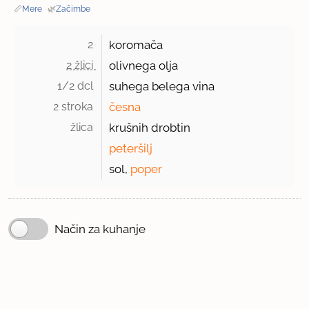
📏
Mere
·
🌿
Začimbe
2 
koromača
2 žlici 
olivnega olja
1/2 dcl 
suhega belega vina
2 stroka 
česna
žlica 
krušnih drobtin
peteršilj
sol,
poper
Način za kuhanje