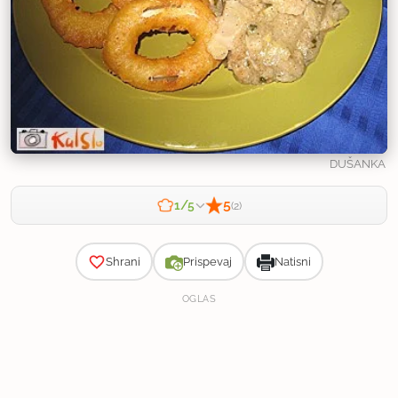
DUŠANKA
5
1/5
(2)
Zahtevnost
Shrani
Prispevaj
Natisni
OGLAS