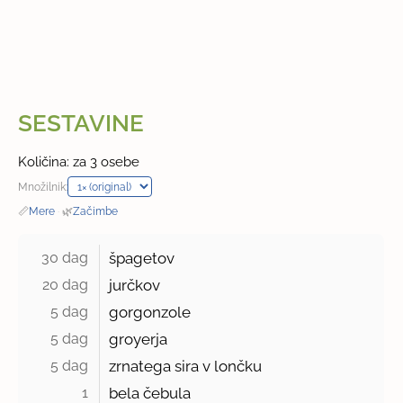
SESTAVINE
Količina: za 3 osebe
Množilnik:
📏
Mere
·
🌿
Začimbe
30 dag 
špagetov
20 dag 
jurčkov
5 dag 
gorgonzole
5 dag 
groyerja
5 dag 
zrnatega sira v lončku
1 
bela čebula