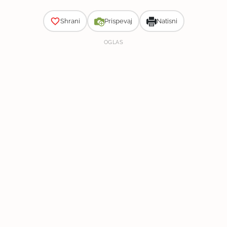
Shrani
Prispevaj
Natisni
OGLAS