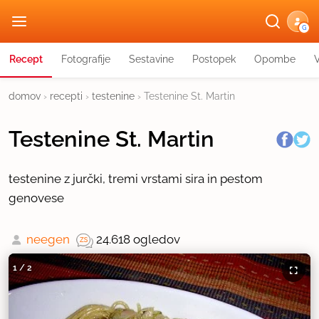
G
Recept
Fotografije
Sestavine
Postopek
Opombe
domov
›
recepti
›
testenine
›
Testenine St. Martin
Testenine St. Martin
testenine z jurčki, tremi vrstami sira in pestom
genovese
neegen
24.618 ogledov
1
/
2