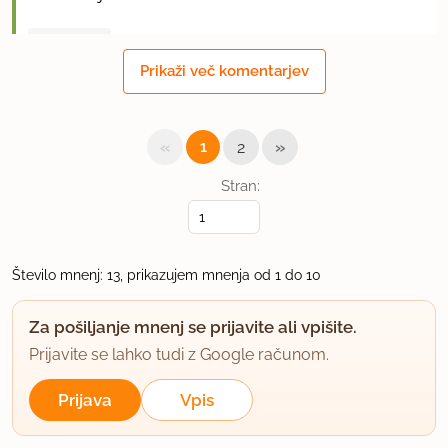
uporabno
Prikaži več komentarjev
vesnal
član od 2002
449 sporočil
«
»
1
2
8.1.2008 ob 15:19
Stran:
A mi lahko kdo pove kater je ta zrnati sir v lončku?
hvala
Število mnenj: 13, prikazujem mnenja od 1 do 10
uporabno
Za pošiljanje mnenj se prijavite ali vpišite.
rimljanka
Prijavite se lahko tudi z Google računom.
član od 2005
17907 sporočil
Prijava
Vpis
8.1.2008 ob 18:11