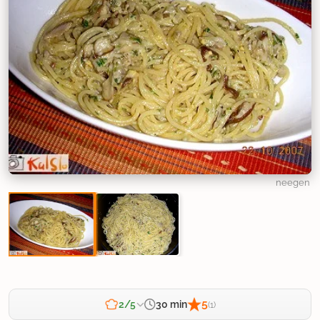
neegen
5
30 min
2/5
(1)
Zahtevnost