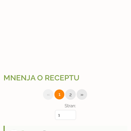
MNENJA O RECEPTU
«
»
1
2
Stran: