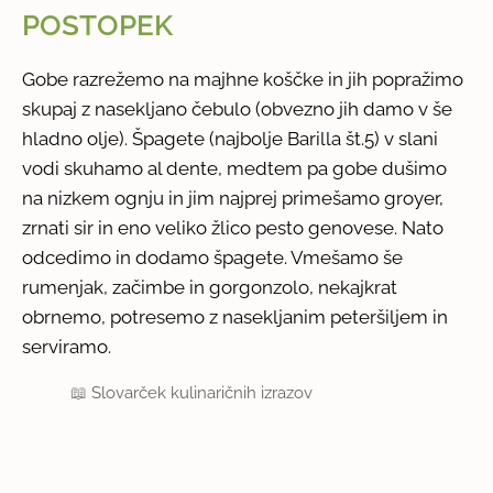
POSTOPEK
Gobe razrežemo na majhne koščke in jih popražimo
skupaj z nasekljano čebulo (obvezno jih damo v še
hladno olje). Špagete (najbolje Barilla št.5) v slani
vodi skuhamo al dente, medtem pa gobe dušimo
na nizkem ognju in jim najprej primešamo groyer,
zrnati sir in eno veliko žlico pesto genovese. Nato
odcedimo in dodamo špagete. Vmešamo še
rumenjak, začimbe in gorgonzolo, nekajkrat
obrnemo, potresemo z nasekljanim peteršiljem in
serviramo.
📖
Slovarček kulinaričnih izrazov