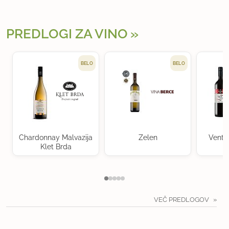
PREDLOGI ZA VINO
BELO
BELO
Chardonnay Malvazija
Zelen
Ventu
Klet Brda
VEČ PREDLOGOV