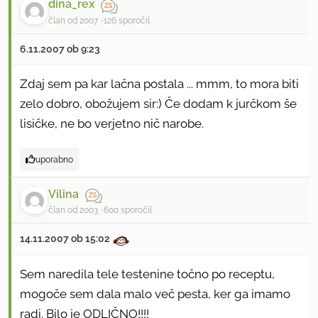
dina_rex
član od 2007
126 sporočil
6.11.2007 ob 9:23
Zdaj sem pa kar lačna postala ... mmm, to mora biti
zelo dobro, obožujem sir:) Če dodam k jurčkom še
lisičke, ne bo verjetno nič narobe.
uporabno
Vilina
član od 2003
600 sporočil
14.11.2007 ob 15:02
Sem naredila tele testenine točno po receptu,
mogoče sem dala malo več pesta, ker ga imamo
radi. Bilo je ODLIČNO!!!!