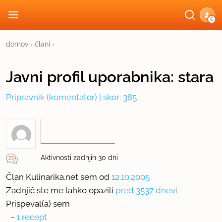
G
domov
›
člani
›
Javni profil
uporabnika:
stara
Pripravnik
(komentator) | skor: 385
Aktivnosti zadnjih 30 dni
Član Kulinarika.net sem od
12.10.2005
Zadnjič ste me lahko opazili
pred 3537 dnevi
Prispeval(a) sem
-
1 recept