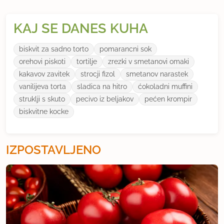
KAJ SE DANES KUHA
biskvit za sadno torto
pomarancni sok
orehovi piskoti
tortilje
zrezki v smetanovi omaki
kakavov zavitek
strocji fizol
smetanov narastek
vanilijeva torta
sladica na hitro
ćokoladni muffini
struklji s skuto
pecivo iz beljakov
pećen krompir
biskvitne kocke
IZPOSTAVLJENO