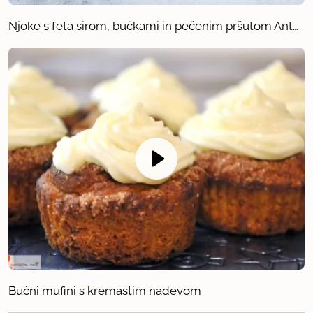
Njoke s feta sirom, bučkami in pečenim pršutom Anton
Bučni mufini s kremastim nadevom