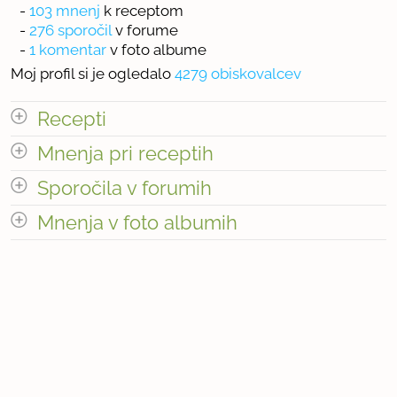
-
103 mnenj
k receptom
-
276 sporočil
v forume
-
1 komentar
v foto albume
Moj profil si je ogledalo
4279 obiskovalcev
Recepti
Mnenja pri receptih
Število receptov: 1
odpri vse
Sporočila v forumih
odpri vse
Mnenja v foto albumih
« prejšnja
1
11
naslednja Â»
odpri vse
« prejšnja
1
28
naslednja Â»
Število mnenj pri receptih: 103
Število mnenj v foto albumih: 1
Število sporočil v forumih: 276