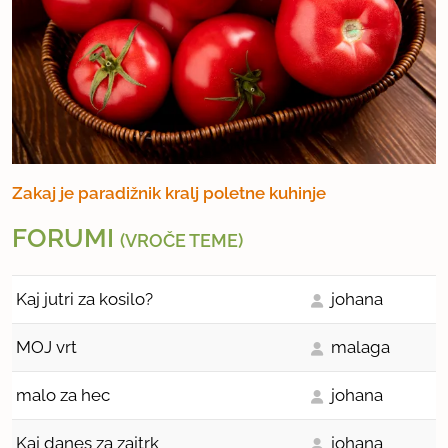
Zakaj je paradižnik kralj poletne kuhinje
FORUMI
(VROČE TEME)
Kaj jutri za kosilo?
johana
MOJ vrt
malaga
malo za hec
johana
Kaj danes za zajtrk
johana