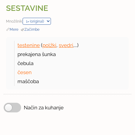
SESTAVINE
Množilnik:
📏
Mere
·
🌿
Začimbe
testenine
(
polžki
,
svedri
,...)
prekajena šunka
čebula
česen
maščoba
Način za kuhanje