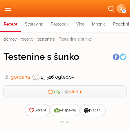
G
Recept
Sestavine
Postopek
Vino
Mnenja
Podobni 
domov
›
recepti
›
testenine
›
Testenine s šunko
Testenine s šunko
gordana
19.516 ogledov
Oceni
1/5
Zahtevnost
Shrani
Prispevaj
Natisni
OGLAS