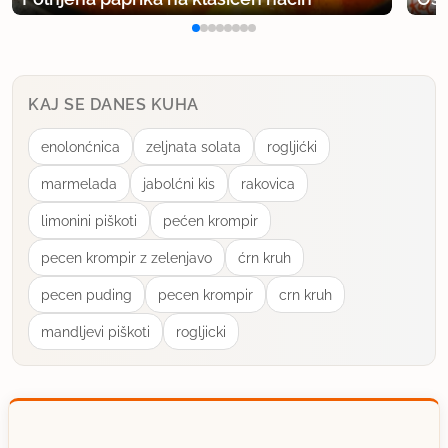
KAJ SE DANES KUHA
enolonćnica
zeljnata solata
rogljićki
marmelada
jabolćni kis
rakovica
limonini piškoti
pećen krompir
pecen krompir z zelenjavo
ćrn kruh
pecen puding
pecen krompir
crn kruh
mandljevi piškoti
rogljicki