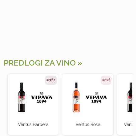
PREDLOGI ZA VINO
RDEČE
ROSÉ
Ventus Barbera
Ventus Rosé
Ventu