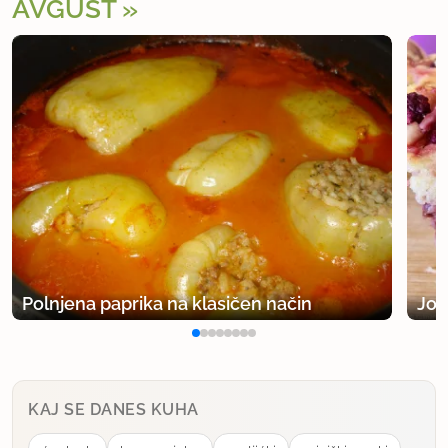
AVGUST
Polnjena paprika na klasičen način
Jog
KAJ SE DANES KUHA