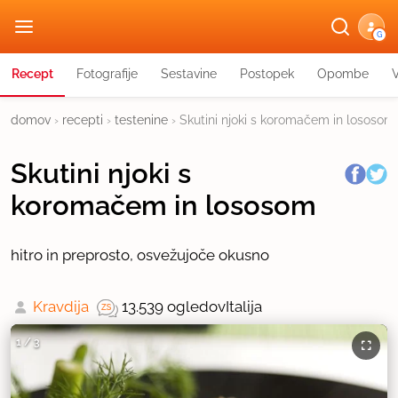
G
Recept
Fotografije
Sestavine
Postopek
Opombe
domov
›
recepti
›
testenine
›
Skutini njoki s koromačem in lososom
Skutini njoki s
koromačem in lososom
hitro in preprosto, osvežujoče okusno
Kravdija
13.539 ogledov
Italija
1
/
3