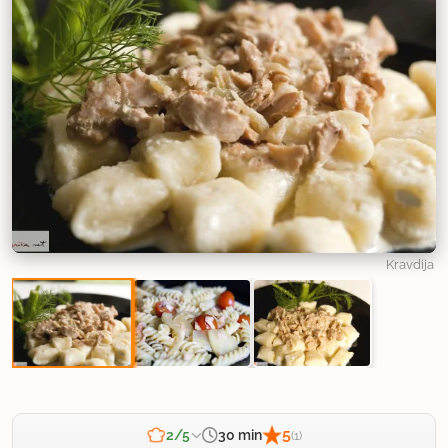
Kravdija
5
30 min
2/5
(1)