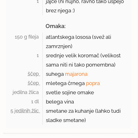
1 
jajce (ni nujno, ravno tako uspejo
brez njega :)
Omaka:
150 g fileja 
atlantskega lososa (svež ali
zamrznjen)
1 
srednje velik koromač (velikost
sama niti ni tako pomembna)
ščep 
suhega
majarona
ščep 
mletega črnega
popra
jedilna žlica 
svetle sojine omake
1 dl 
belega vina
5 jedilnih žlic 
smetane za kuhanje (lahko tudi
sladke smetane)