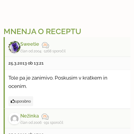
MNENJA O RECEPTU
Sweetie
član od 2004
1268 sporočil
25.3.2013 ob 13:21
Tole pa je zanimivo. Poskusim v kratkem in
ocenim.
uporabno
Nežinka
član od 2006
191 sporočil