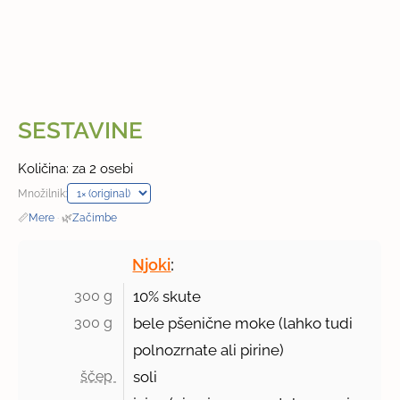
SESTAVINE
Količina: za 2 osebi
Množilnik:
📏
Mere
·
🌿
Začimbe
Njoki
:
300 g 
10%
skute
300 g 
bele pšenične moke (lahko tudi
polnozrnate ali pirine)
ščep 
soli