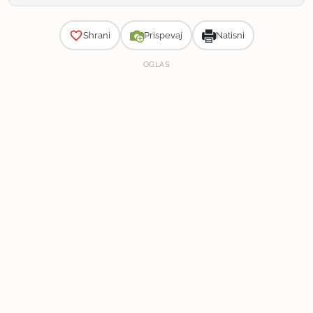
Zahtevnost
Shrani
Prispevaj
Natisni
OGLAS