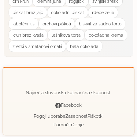
ćrn kruh
kremna juha
rogljićki
svinjški zrezki
biskvit brez jajc
cokoladni biskvit
rdeće zelje
jabolćni kis
orehovi piškoti
biskvit za sadno torto
kruh brez kvaša
lešnikova torta
cokoladna krema
zrezki v smetanovi omaki
bela ćokolada
Največja slovenska kulinarična skupnost.
Facebook
Pogoji uporabe
Zasebnost
Piškotki
Pomoč
Trženje