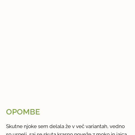
OPOMBE
Skutne njoke sem delala že v več variantah, vedno
so uspeli, saj se skuta krasno poveže z moko in jajca