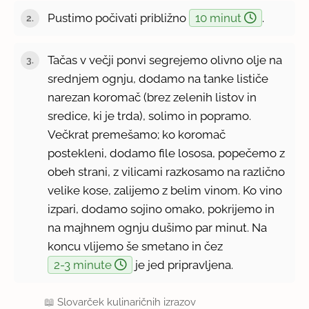
Pustimo počivati približno
10 minut
.
Tačas v večji ponvi segrejemo olivno olje na
srednjem ognju, dodamo na tanke lističe
narezan koromač (brez zelenih listov in
sredice, ki je trda), solimo in popramo.
Večkrat premešamo; ko koromač
postekleni, dodamo file lososa, popečemo z
obeh strani, z vilicami razkosamo na različno
velike kose, zalijemo z belim vinom. Ko vino
izpari, dodamo sojino omako, pokrijemo in
na majhnem ognju dušimo par minut. Na
koncu vlijemo še smetano in čez
2-3 minute
je jed pripravljena.
📖
Slovarček kulinaričnih izrazov