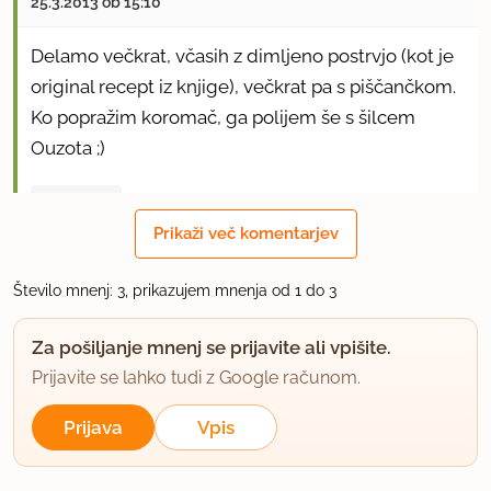
25.3.2013 ob 15:10
Delamo večkrat, včasih z dimljeno postrvjo (kot je
original recept iz knjige), večkrat pa s piščančkom.
Ko popražim koromač, ga polijem še s šilcem
Ouzota ;)
uporabno
Prikaži več komentarjev
Kravdija
član od 2009
166 sporočil
Število mnenj: 3, prikazujem mnenja od 1 do 3
25.3.2013 ob 15:57
Za pošiljanje mnenj se prijavite ali vpišite.
Prijavite se lahko tudi z Google računom.
Iz katere knjige pa? :)
Prijava
Vpis
Tudi dimljena postrv mora bit odlična v tej
kombinaciji. Kot zanimivost naj dodam, da do te
jedi/kombinacije nisem prenesla koromača. Sicer