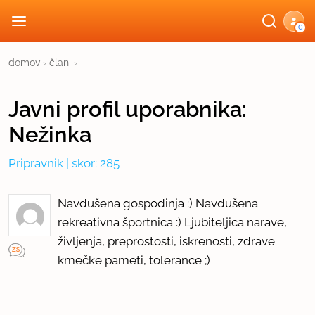
G
domov
›
člani
›
Javni profil
uporabnika:
Nežinka
Pripravnik
| skor: 285
Navdušena gospodinja :) Navdušena
rekreativna športnica :) Ljubiteljica narave,
življenja, preprostosti, iskrenosti, zdrave
kmečke pameti, tolerance ;)