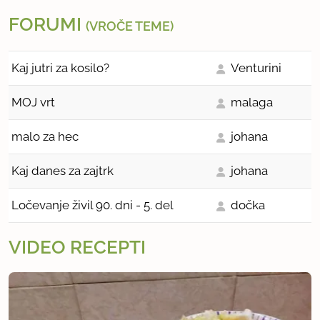
FORUMI
(VROČE TEME)
Kaj jutri za kosilo?
Venturini
MOJ vrt
malaga
malo za hec
johana
Kaj danes za zajtrk
johana
Ločevanje živil 90. dni - 5. del
dočka
VIDEO RECEPTI