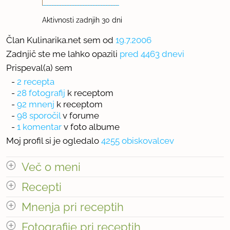
Aktivnosti zadnjih 30 dni
Član Kulinarika.net sem od
19.7.2006
Zadnjič ste me lahko opazili
pred 4463 dnevi
Prispeval(a) sem
-
2 recepta
-
28 fotografij
k receptom
-
92 mnenj
k receptom
-
98 sporočil
v forume
-
1 komentar
v foto albume
Moj profil si je ogledalo
4255 obiskovalcev
Več o meni
Recepti
Največji kuharski uspeh
Mnenja pri receptih
Čokorančimi med kandidati za piškot leta v reviji
Število receptov: 2
odpri vse
Fotografije pri receptih