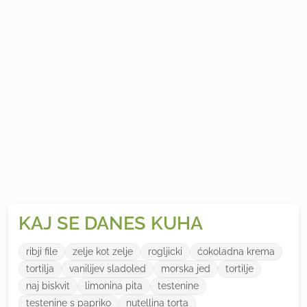
šport, narava, vrt, glasba, knjige, ročne spretnosti
KAJ SE DANES KUHA
ribji file
zelje kot zelje
rogljicki
ćokoladna krema
tortilja
vanilijev sladoled
morska jed
tortilje
naj biskvit
limonina pita
testenine
testenine s papriko
nutellina torta