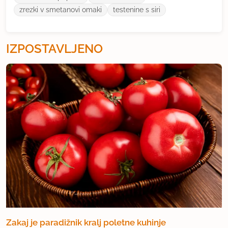
zrezki v smetanovi omaki
testenine s siri
IZPOSTAVLJENO
Zakaj je paradižnik kralj poletne kuhinje