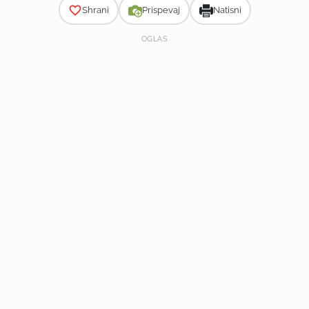
Shrani
Prispevaj
Natisni
OGLAS