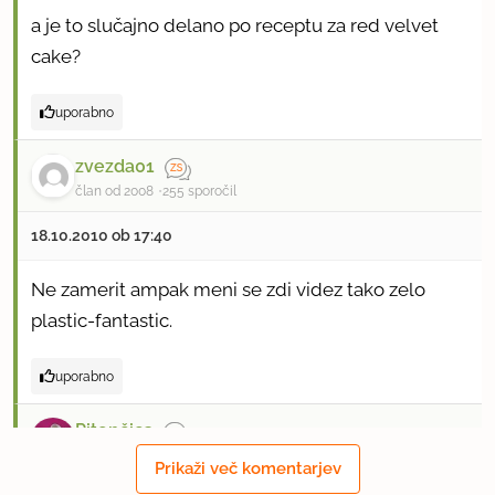
a je to slučajno delano po receptu za red velvet
cake?
uporabno
zvezda01
član od 2008
255 sporočil
18.10.2010 ob 17:40
Ne zamerit ampak meni se zdi videz tako zelo
plastic-fantastic.
uporabno
Pitončica
član od 2005
1677 sporočil
Prikaži več komentarjev