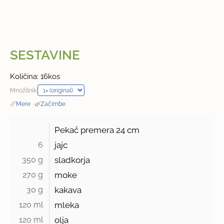
SESTAVINE
Količina: 16kos
Množilnik:
📏
Mere
·
🌿
Začimbe
Pekač premera
24 cm
6 
jajc
350 g 
sladkorja
270 g 
moke
30 g 
kakava
120 ml 
mleka
120 ml 
olja