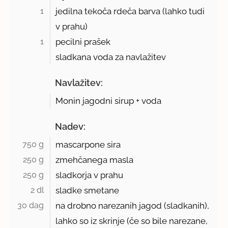
1 
jedilna tekoča rdeča barva (lahko tudi
v prahu)
1 
pecilni prašek
sladkana voda za navlažitev
Navlažitev:
Monin jagodni sirup + voda
Nadev:
750 g 
mascarpone sira
250 g 
zmehčanega masla
250 g 
sladkorja v prahu
2 dl 
sladke smetane
30 dag 
na drobno narezanih jagod (sladkanih),
lahko so iz skrinje (če so bile narezane,