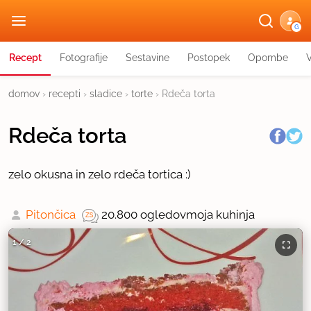
G
Recept
Fotografije
Sestavine
Postopek
Opombe
domov
›
recepti
›
sladice
›
torte
›
Rdeča torta
Rdeča torta
zelo okusna in zelo rdeča tortica :)
Pitončica
20.800 ogledov
moja kuhinja
1
/
2