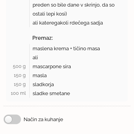
preden so bile dane v skrinjo, da so
ostali lepi kosi)
ali kateregakoli rdečega sadja
Premaz:
maslena krema + tičino masa
ali
500 g 
mascarpone sira
150 g 
masla
150 g 
sladkorja
100 ml 
sladke smetane
Način za kuhanje