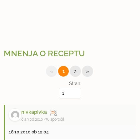
MNENJA O RECEPTU
«
»
1
2
Stran:
nivkapivka
član od 2010
76 sporočil
18.10.2010 ob 12:04