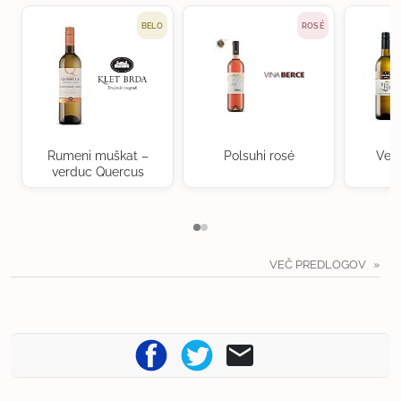
BELO
ROSÉ
Rumeni muškat –
Polsuhi rosé
Ven
verduc Quercus
VEČ PREDLOGOV