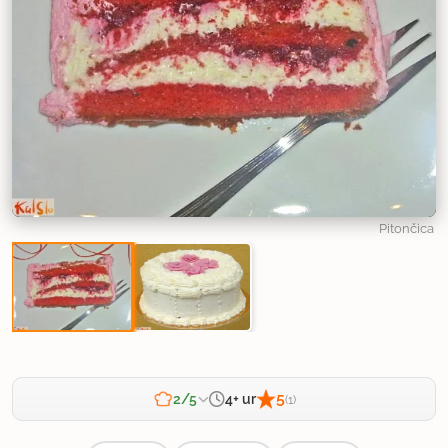
Pitončica
5
4+ ur
2/5
(1)
Zahtevnost