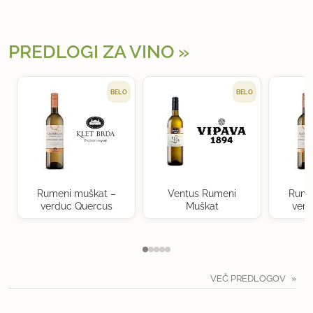
PREDLOGI ZA VINO
BELO
BELO
Rumeni muškat –
Ventus Rumeni
Rume
verduc Quercus
Muškat
verd
VEČ PREDLOGOV