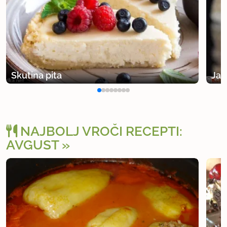
Skutina pita
Jab
NAJBOLJ VROČI RECEPTI:
AVGUST