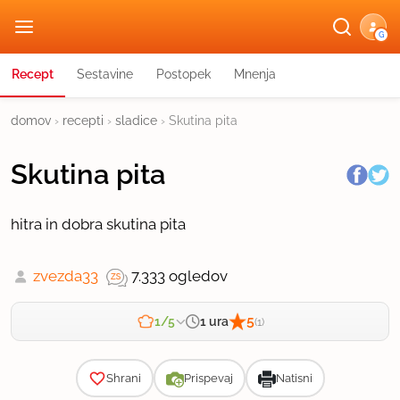
G
Recept
Sestavine
Postopek
Mnenja
domov
›
recepti
›
sladice
›
Skutina pita
Skutina pita
hitra in dobra skutina pita
zvezda33
7.333 ogledov
5
1 ura
1/5
(1)
Zahtevnost
Shrani
Prispevaj
Natisni