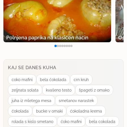
Polnjena paprika na klasičen način
Osv
KAJ SE DANES KUHA
coko mafini
bela ćokolada
crn kruh
zeljnata solata
kvašeno testo
špageti z omako
juha iz mletega mesa
smetanov narastek
ćokolada
bucke v omaki
ćokoladna krema
rolada s kislo smetano
ćoko mafini
bela cokolada