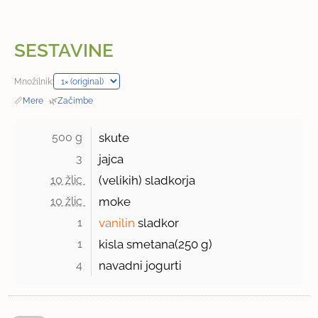
SESTAVINE
Množilnik:
📏
Mere
·
🌿
Začimbe
500 g 
skute
3 
jajca
10 žlic 
(velikih) sladkorja
10 žlic 
moke
1 
vanilin
sladkor
1 
kisla smetana(
250 g
)
4 
navadni jogurti