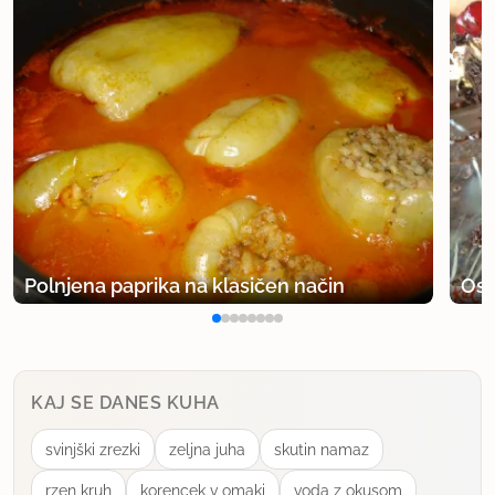
Polnjena paprika na klasičen način
Osv
KAJ SE DANES KUHA
svinjški zrezki
zeljna juha
skutin namaz
rzen kruh
korencek v omaki
voda z okusom