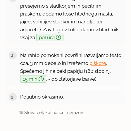
presejemo s sladkorjem in pecilnim
praškom, dodamo kose hladnega masla,
jajce, vanilijev sladkor in mandlje ter
amareto). Zavitega v folijo damo v hladilnik
vsaj za
pol ure
.
Na rahlo pomokani površini razvaljamo testo
cca. 3 mm debelo in izrežemo
piškote
.
Spečemo jih na peki papirju (180 stopinj,
15 min
. - do zlatorjave barve).
Poljubno okrasimo.
📖
Slovarček kulinaričnih izrazov