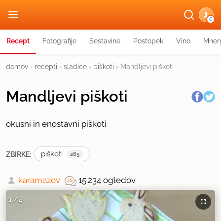
G
Recept
Fotografije
Sestavine
Postopek
Vino
Mnen
domov
›
recepti
›
sladice
›
piškoti
›
Mandljevi piškoti
Mandljevi piškoti
okusni in enostavni piškoti
piškoti
ZBIRKE:
285
karamazov
15.234 ogledov
1
/
4