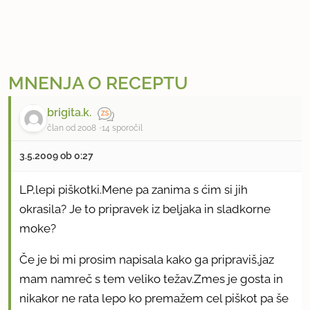
MNENJA O RECEPTU
brigita.k.
član od 2008
14 sporočil
3.5.2009 ob 0:27
LP,lepi piškotki.Mene pa zanima s ćim si jih
okrasila? Je to pripravek iz beljaka in sladkorne
moke?
Če je bi mi prosim napisala kako ga pripraviš,jaz
mam namreč s tem veliko težav.Zmes je gosta in
nikakor ne rata lepo ko premažem cel piškot pa še