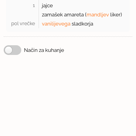
1 
jajce
zamašek amareta (
mandljev
liker)
pol vrečke 
vanilijevega
sladkorja
Način za kuhanje