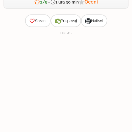
Oceni
1 ura 30 min
2/5
Zahtevnost
Shrani
Prispevaj
Natisni
OGLAS