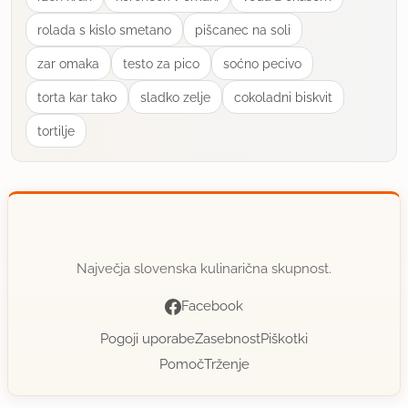
rolada s kislo smetano
pišcanec na soli
zar omaka
testo za pico
soćno pecivo
torta kar tako
sladko zelje
cokoladni biskvit
tortilje
Največja slovenska kulinarična skupnost.
Facebook
Pogoji uporabe
Zasebnost
Piškotki
Pomoč
Trženje