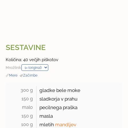
SESTAVINE
Količina: 40 večjih piškotov
Množilnik:
📏
Mere
·
🌿
Začimbe
300 g 
gladke bele moke
150 g 
sladkorja v prahu
malo 
pecilnega praška
150 g 
masla
100 g 
mletih
mandljev