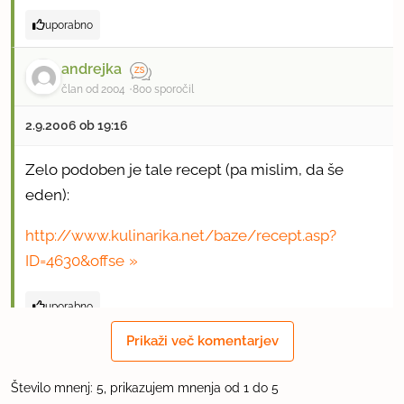
uporabno
andrejka
član od 2004
800 sporočil
2.9.2006 ob 19:16
Zelo podoben je tale recept (pa mislim, da še
eden):
http://www.kulinarika.net/baze/recept.asp?
ID=4630&offse
uporabno
Prikaži več komentarjev
teta torta
član od 2005
1268 sporočil
Število mnenj: 5, prikazujem mnenja od 1 do 5