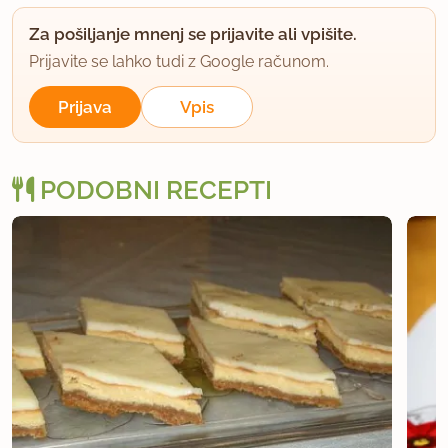
3.9.2006 ob 17:46
Za pošiljanje mnenj se prijavite ali vpišite.
Da, Dušankin skutin kolač, objavljen pred dobrim
Prijavite se lahko tudi z Google računom.
tednom (23.8.06). Mogoče pa bi spomin
Prijava
Vpis
"strokovnega" pregleda le lahko "nesel" 1 teden
nazaj. Jernej, kar briši, če misliš, da gre za
neumestno pripombo.
PODOBNI RECEPTI
uporabno
Mac
član od 2006
199 sporočil
4.9.2006 ob 7:49
Zelo dobro. Jaz naredim v obliki torte in poleg
masla k keksom dodam malo mleka. Niti ne zelo
sladko, če zmanjšate količino sladkorja. Primerno