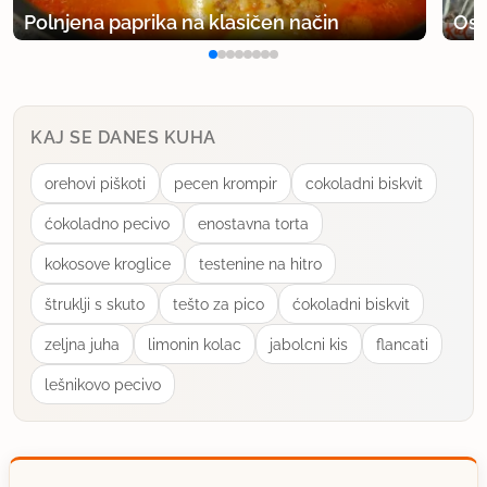
Polnjena paprika na klasičen način
Osv
KAJ SE DANES KUHA
orehovi piškoti
pecen krompir
cokoladni biskvit
ćokoladno pecivo
enostavna torta
kokosove kroglice
testenine na hitro
štruklji s skuto
tešto za pico
ćokoladni biskvit
zeljna juha
limonin kolac
jabolcni kis
flancati
lešnikovo pecivo