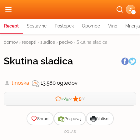
G
Recept
Sestavine
Postopek
Opombe
Vino
Mnenja
domov
›
recepti
›
sladice
›
pecivo
›
Skutina sladica
Skutina sladica
tinoška
13.580 ogledov
5
2/5
(2)
Zahtevnost
Shrani
Prispevaj
Natisni
OGLAS