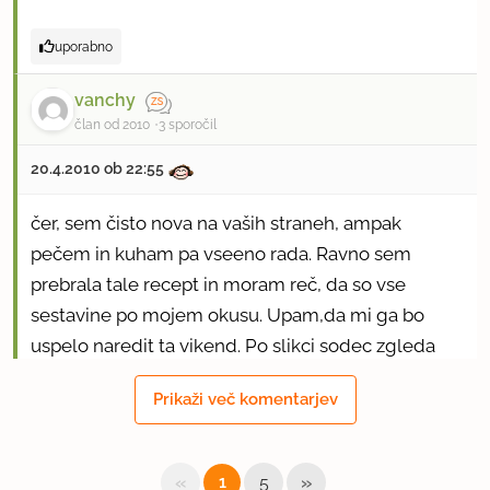
uporabno
vanchy
član od 2010
3 sporočil
20.4.2010 ob 22:55
čer, sem čisto nova na vaših straneh, ampak
pečem in kuham pa vseeno rada. Ravno sem
prebrala tale recept in moram reč, da so vse
sestavine po mojem okusu. Upam,da mi ga bo
uspelo naredit ta vikend. Po slikci sodec zgleda
noro dobro, njam njam
Prikaži več komentarjev
uporabno
«
»
1
5
anamarija1