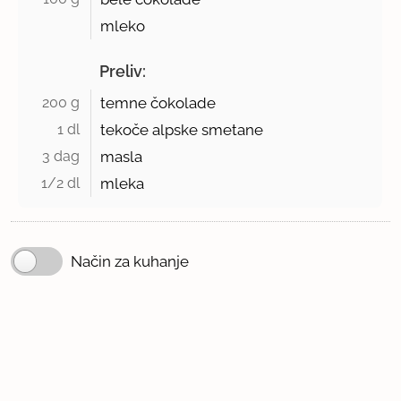
mleko
Preliv:
200 g 
temne čokolade
1 dl 
tekoče alpske smetane
3 dag 
masla
1/2 dl 
mleka
Način za kuhanje