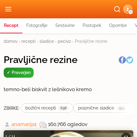
G
Recept
Fotografije
Sestavine
Postopek
Opombe
domov
›
recepti
›
sladice
›
pecivo
›
Pravljične rezine
Pravljične rezine
Preverjen
temno-beli biskvit z lešnikovo kremo
božični recepti
praznične sladice
ZBIRKE:
698
913
anamarija1
160.766 ogledov
1
/
11