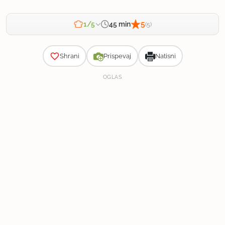
5
45 min
1/5
(5)
Zahtevnost
Shrani
Prispevaj
Natisni
OGLAS