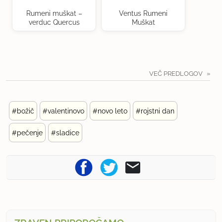
Rumeni muškat –
Ventus Rumeni
verduc Quercus
Muškat
VEČ PREDLOGOV
#božič
#valentinovo
#novo leto
#rojstni dan
#pečenje
#sladice