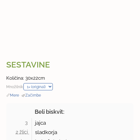
SESTAVINE
Količina: 30x22cm
Množilnik:
📏
Mere
·
🌿
Začimbe
Beli biskvit:
3 
jajca
2 žlici 
sladkorja