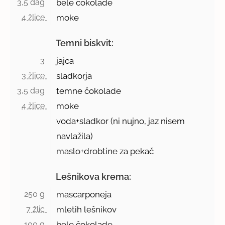
3,5 dag 
bele čokolade
4 žlice 
moke
Temni biskvit:
3 
jajca
3 žlice 
sladkorja
3,5 dag 
temne čokolade
4 žlice 
moke
voda+sladkor (ni nujno, jaz nisem
navlažila)
maslo+drobtine za pekač
Lešnikova krema:
250 g 
mascarponeja
7 žlic 
mletih lešnikov
100 g 
bele čokolade