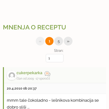
MNENJA O RECEPTU
«
»
1
5
Stran:
cukerpekarka
član od 2009
17 sporočil
20.4.2010 ob 20:37
mmm tale čokoladno - lešnikova kombinacija se
dobro sliši ...