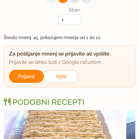
član od 2005
5381 sporočil
Stran:
21.4.2010 ob 7:25
Da pride okus sladice še bolj do izraza, večjo
Število mnenj: 45, prikazujem mnenja od 1 do 10
rezino ali večjo kocko segrejem za 3-4 sekunde v
mikrovalovni pečici, tako, da se čokolada sveti,
Za pošiljanje mnenj se prijavite ali vpišite.
poskusite, ne bo vam žal.
Prijavite se lahko tudi z Google računom.
Za manj izkušene:
Prijava
Vpis
Rumenjake penasto vmešamo, da se delajo
mehurčki. Beljake stepemo v trd sneg. Sneg mora
PODOBNI RECEPTI
biti tako trd, da, če obrnemo posodo in jo držimo 5
minut obrnjeno, se sneg ne premika.
Rumenjakom pridenemo ohlajeno raztopljeno
čokolado, nato moko in trd sneg. To dvoje