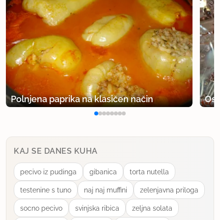
Polnjena paprika na klasičen način
Osv
KAJ SE DANES KUHA
pecivo iz pudinga
gibanica
torta nutella
testenine s tuno
naj naj muffini
zelenjavna priloga
socno pecivo
svinjska ribica
zeljna solata