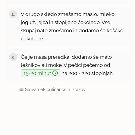
V drugo skledo zmešamo maslo, mleko,
jogurt, jajca in stopljeno čokolado. Vse
skupaj nato zmešamo in dodamo še koščke
čokolade.
Če je masa preredka, dodamo še malo
lešnikov ali moke. V pečici pečemo od
15-20 minut
na 200 - 220 stopinjah.
📖
Slovarček kulinaričnih izrazov