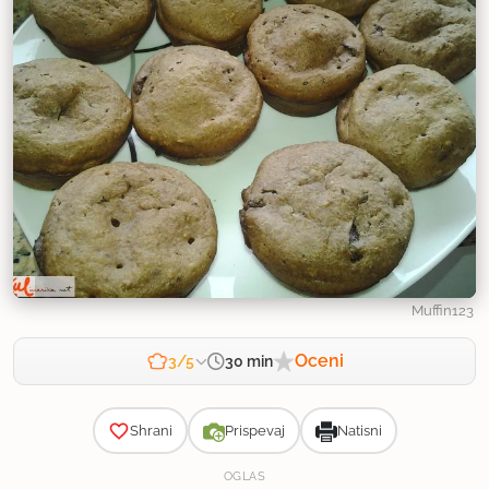
Muffin123
Oceni
30 min
3/5
Zahtevnost
Shrani
Prispevaj
Natisni
OGLAS