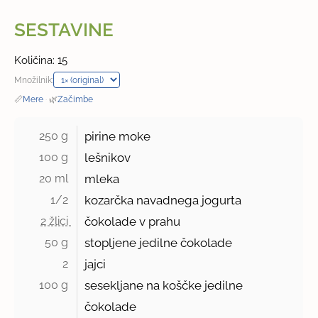
SESTAVINE
Količina: 15
Množilnik:
📏
Mere
·
🌿
Začimbe
250 g 
pirine moke
100 g 
lešnikov
20 ml 
mleka
1/2 
kozarčka navadnega jogurta
2 žlici 
čokolade v prahu
50 g 
stopljene jedilne čokolade
2 
jajci
100 g 
sesekljane na koščke jedilne
čokolade