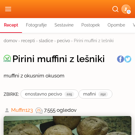
G
Recept
Fotografije
Sestavine
Postopek
Opombe
domov
›
recepti
›
sladice
›
pecivo
›
Pirini muffini z lešniki
Pirini muffini z lešniki
muffini z okusnim okusom
enostavno pecivo
mafini
ZBIRKE:
225
252
Muffin123
7.555 ogledov