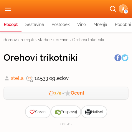
G
Recept
Sestavine
Postopek
Vino
Mnenja
Podobni 
domov
›
recepti
›
sladice
›
pecivo
›
Orehovi trikotniki
Orehovi trikotniki
stella
12.533 ogledov
Oceni
3/5
Zahtevnost
Shrani
Prispevaj
Natisni
OGLAS