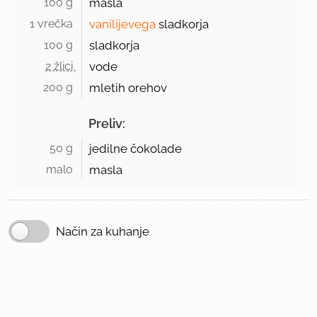
100 g 
masla
1 vrečka 
vanilijevega
sladkorja
100 g 
sladkorja
2 žlici 
vode
200 g 
mletih orehov
Preliv:
50 g 
jedilne čokolade
malo 
masla
Način za kuhanje