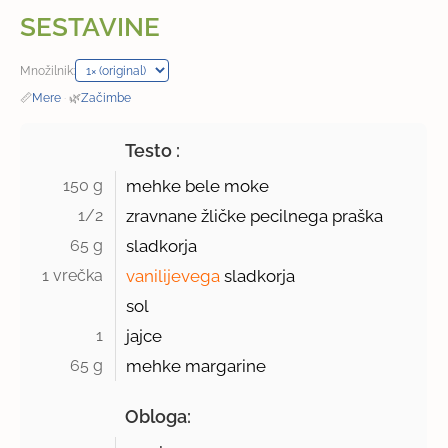
SESTAVINE
Množilnik:
📏
Mere
·
🌿
Začimbe
Testo :
150 g 
mehke bele moke
1/2 
zravnane žličke pecilnega praška
65 g 
sladkorja
1 vrečka 
vanilijevega
sladkorja
sol
1 
jajce
65 g 
mehke margarine
Obloga: