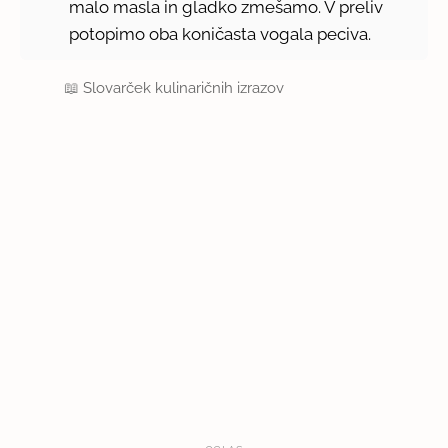
malo masla in gladko zmešamo. V preliv
potopimo oba koničasta vogala peciva.
📖
Slovarček kulinaričnih izrazov