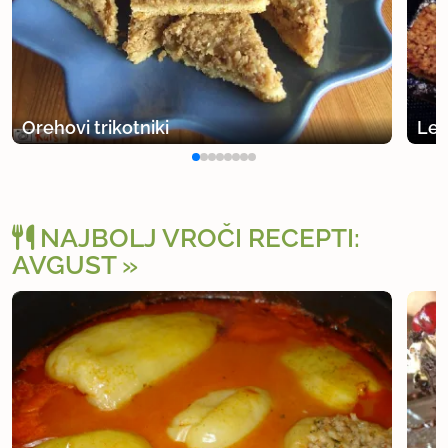
Orehovi trikotniki
Leš
NAJBOLJ VROČI RECEPTI:
AVGUST