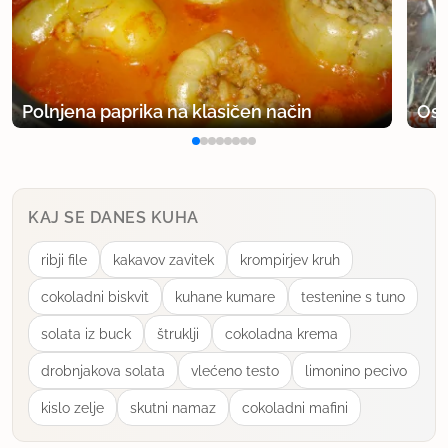
Polnjena paprika na klasičen način
Osv
KAJ SE DANES KUHA
ribji file
kakavov zavitek
krompirjev kruh
cokoladni biskvit
kuhane kumare
testenine s tuno
solata iz buck
štruklji
cokoladna krema
drobnjakova solata
vlećeno testo
limonino pecivo
kislo zelje
skutni namaz
cokoladni mafini