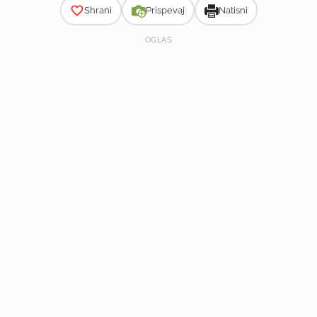
Shrani
Prispevaj
Natisni
OGLAS