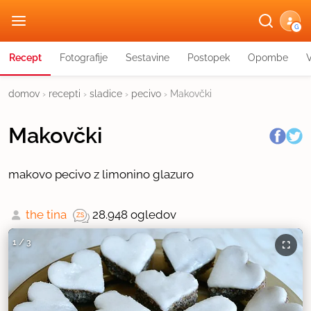
G
Recept
Fotografije
Sestavine
Postopek
Opombe
domov
›
recepti
›
sladice
›
pecivo
›
Makovčki
Makovčki
makovo pecivo z limonino glazuro
the tina
28.948 ogledov
1
/
3