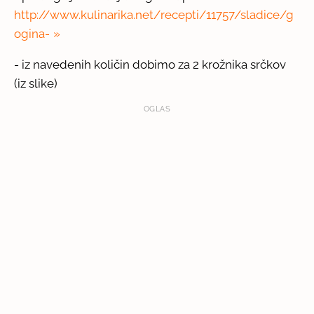
http://www.kulinarika.net/recepti/11757/sladice/g
ogina-
- iz navedenih količin dobimo za 2 krožnika srčkov
(iz slike)
OGLAS