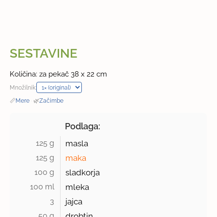
SESTAVINE
Količina: za pekač 38 x 22 cm
Množilnik:
📏
Mere
·
🌿
Začimbe
Podlaga:
125 g 
masla
125 g 
maka
100 g 
sladkorja
100 ml 
mleka
3 
jajca
50 g 
drobtin