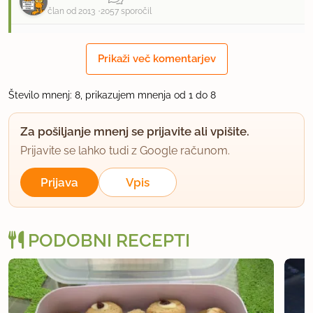
član od 2013
2057 sporočil
13.3.2015 ob 7:40
Prikaži več komentarjev
Njami, mak in limona..............bo treba probat :)
Število mnenj: 8, prikazujem mnenja od 1 do 8
uporabno
Za pošiljanje mnenj se prijavite ali vpišite.
hribovc61
Prijavite se lahko tudi z Google računom.
član od 2013
2057 sporočil
Prijava
Vpis
13.3.2015 ob 7:41
Aja, the tina, kolk velik pa je ta pekač???
PODOBNI RECEPTI
uporabno
the tina
član od 2013
302 sporočil