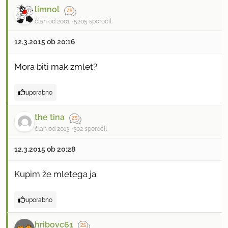
limnol
član od 2001
5205 sporočil
12.3.2015 ob 20:16
Mora biti mak zmlet?
uporabno
the tina
član od 2013
302 sporočil
12.3.2015 ob 20:28
Kupim že mletega ja.
uporabno
hribovc61