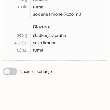
malo 
ruma
sok ene limone (~100 ml)
Glazura:
300 g 
sladkorja v prahu
4-5 žlic 
soka limone
1 žlica 
ruma
Način za kuhanje