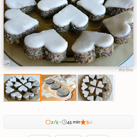
the tina
5
45 min
2/5
(1)
Zahtevnost