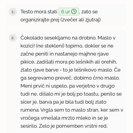
Testo mora stati
6 ur
, zato se
organizirajte prej (zvečer ali zjutraj).
Čokolado sesekljamo na drobno. Maslo v
kozici! (ne stekleni) topimo, dokler se ne
začne peniti in nastanejo majhne rjave
pikice, zadišati mora po lešnikih ali orehih,
zlato rjave barve - to je lešnikovo maslo. Če
ga segrevamo preveč, dobimo črno maslo.
Meni prvič ni uspelo, pa verjetno v drugo
tudi ne, dišalo mi je bolj po toastu, penilo se
sicer je, barva pa je bila tudi bolj zlato
rumena. Vrgla sem to maslo stran, ker sem v
vročega vmešala mrzlo mleko in se je
sesirilo. Zelo je pomemben vrstni red.