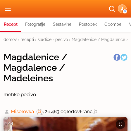
G
Recept
Fotografije
Sestavine
Postopek
Opombe
domov
›
recepti
›
sladice
›
pecivo
›
Magdalenice / Magdalence / 
Magdalenice /
Magdalence /
Madeleines
mehko pecivo
Misolovka
26.483 ogledov
Francija
1
/
4