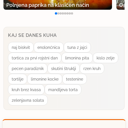
Polnjena paprika na klasičen način
Osv
KAJ SE DANES KUHA
naj biskvit
enolonćnica
tuna z jajci
tortica za prvi rojstni dan
limonina pita
kislo zelje
pecen paradiznik
skutini štruklji
rzen kruh
tortilje
limonine kocke
testenine
kruh brez kvasa
mandljeva torta
zelenjavna solata