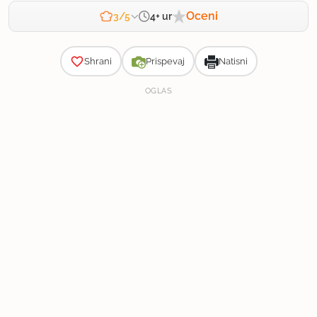
Oceni
4+ ur
3/5
Zahtevnost
Shrani
Prispevaj
Natisni
OGLAS