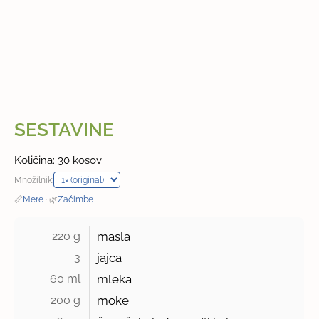
SESTAVINE
Količina: 30 kosov
Množilnik:
📏
Mere
·
🌿
Začimbe
220 g 
masla
3 
jajca
60 ml 
mleka
200 g 
moke