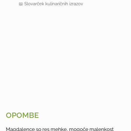
📖
Slovarček kulinaričnih izrazov
OPOMBE
Magdalence so res mehke, mogoče malenkost