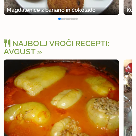
Magdalenice z banano in čokolado
Kor
NAJBOLJ VROČI RECEPTI:
AVGUST