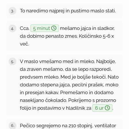
To naredimo najprej in pustimo maslo stati.
Cca.
5 minut
mešamo jajca in sladkor,
da dobimo penasto zmes. Količinsko 5-6 x
več.
V maslo vmešamo med in mleko. Najbolje,
da zraven mešamo, da se lepo razporedi,
predvsem mleko. Med je boljše tekoči. Nato
dodamo stepena jajca, pecilni prašek, moko
in presejan kakav. Premešamo in dodamo
nasekljano čokolado. Pokrijemo s prozorno
folijo in postavimo v hladilnik za
6 ur
.
Pečico segrejemo na 210 stopinj, ventilator