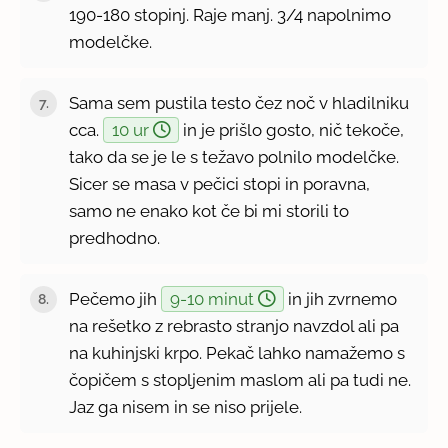
190-180 stopinj. Raje manj. 3/4 napolnimo
modelčke.
Sama sem pustila testo čez noč v hladilniku
cca.
10 ur
in je prišlo gosto, nič tekoče,
tako da se je le s težavo polnilo modelčke.
Sicer se masa v pečici stopi in poravna,
samo ne enako kot če bi mi storili to
predhodno.
Pečemo jih
9-10 minut
in jih zvrnemo
na rešetko z rebrasto stranjo navzdol ali pa
na kuhinjski krpo. Pekač lahko namažemo s
čopičem s stopljenim maslom ali pa tudi ne.
Jaz ga nisem in se niso prijele.