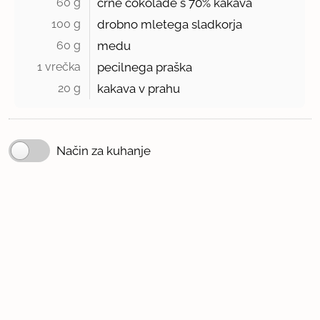
60 g 
črne čokolade s
70%
kakava
100 g 
drobno mletega sladkorja
60 g 
medu
1 vrečka 
pecilnega praška
20 g 
kakava v prahu
Način za kuhanje