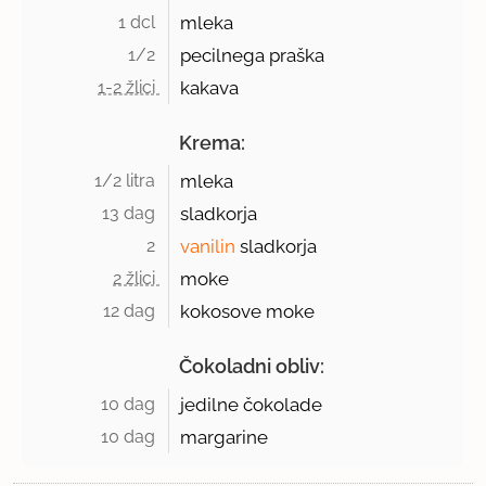
1 dcl 
mleka
1/2 
pecilnega praška
1-2 žlici 
kakava
Krema:
1/2 litra 
mleka
13 dag 
sladkorja
2 
vanilin
sladkorja
2 žlici 
moke
12 dag 
kokosove moke
Čokoladni obliv:
10 dag 
jedilne čokolade
10 dag 
margarine