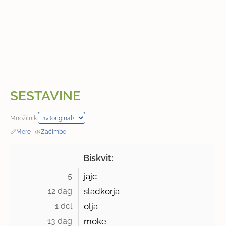
SESTAVINE
Množilnik:
📏
Mere
·
🌿
Začimbe
Biskvit:
5 
jajc
12 dag 
sladkorja
1 dcl 
olja
13 dag 
moke