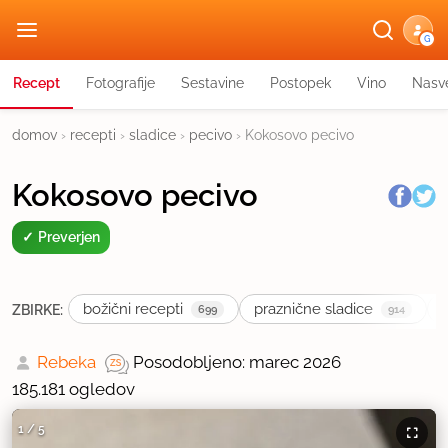
G
Recept
Fotografije
Sestavine
Postopek
Vino
Nasve
domov
›
recepti
›
sladice
›
pecivo
›
Kokosovo pecivo
Kokosovo pecivo
Preverjen
božični recepti
praznične sladice
ZBIRKE:
699
914
Rebeka
Posodobljeno: marec 2026
185.181 ogledov
1
/
5