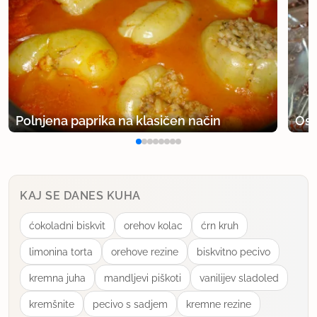
Natalija
član od 2002
21 sporočil
24.5.2004 ob 12:49
Recept je fantastičen po izgledu in okusu, hvala za
Polnjena paprika na klasičen način
Osv
tako dobre zamisli.
Lp.
uporabno
KAJ SE DANES KUHA
ćokoladni biskvit
orehov kolac
ćrn kruh
SUZANAZ
član od 2003
878 sporočil
limonina torta
orehove rezine
biskvitno pecivo
27.5.2004 ob 11:38
kremna juha
mandljevi piškoti
vanilijev sladoled
kremšnite
pecivo s sadjem
kremne rezine
Špela ne vzeti prevelikega pekača, meni se je