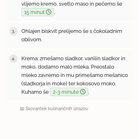
vlijemo kremo, svetlo maso in pečemo še
15 minut
.
Ohlajen biskvit prelijemo še s čokoladnim
oblivom.
Krema: zmešamo sladkor, vanilin sladkor in
moko, dodamo malo mleka. Preostalo
mleko zavremo in mu primešamo mešanico
(sladkorja in moke) ter kokosovo moko.
Kuhamo še
2-3 minute
.
📖
Slovarček kulinaričnih izrazov