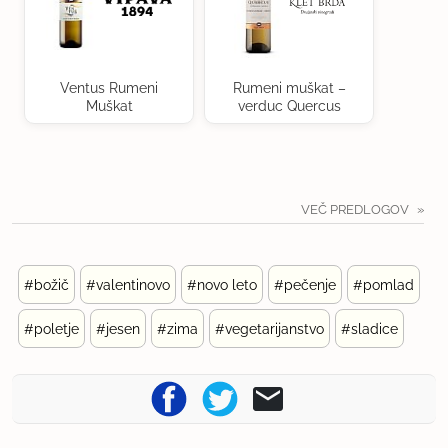
Ventus Rumeni
Rumeni muškat –
Muškat
verduc Quercus
VEČ PREDLOGOV
#božič
#valentinovo
#novo leto
#pečenje
#pomlad
#poletje
#jesen
#zima
#vegetarijanstvo
#sladice