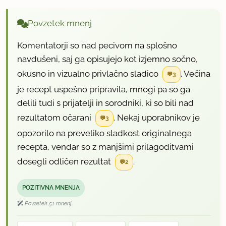
Povzetek mnenj
Komentatorji so nad pecivom na splošno
navdušeni, saj ga opisujejo kot izjemno sočno,
okusno in vizualno privlačno sladico
. Večina
3
je recept uspešno pripravila, mnogi pa so ga
delili tudi s prijatelji in sorodniki, ki so bili nad
rezultatom očarani
. Nekaj uporabnikov je
3
opozorilo na preveliko sladkost originalnega
recepta, vendar so z manjšimi prilagoditvami
dosegli odličen rezultat
.
2
POZITIVNA MNENJA
Povzetek 51 mnenj