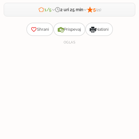
5
2 uri 25 min
1/5
(21)
Zahtevnost
25 min
|
30 min
|
1 ura 30 min
Priprava:
Kuhanje:
Počitek:
Shrani
Prispevaj
Natisni
OGLAS