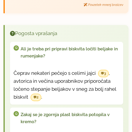
Povzetek mnenj bralcev
Pogosta vprašanja
Ali je treba pri pripravi biskvita ločiti beljake in
rumenjake?
Čeprav nekateri pečejo s celimi jajci
,
3
avtorica in večina uporabnikov priporočata
ločeno stepanje beljakov v sneg za bolj rahel
biskvit
.
2
Zakaj se je zgornja plast biskvita potopila v
kremo?