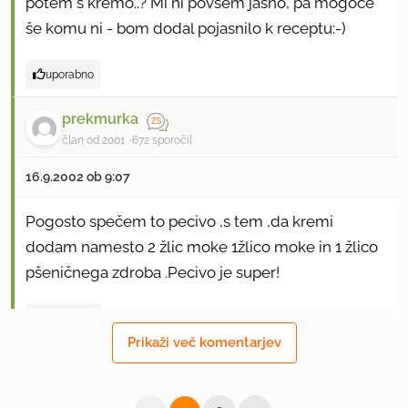
potem s kremo..? Mi ni povsem jasno, pa mogoče
še komu ni - bom dodal pojasnilo k receptu:-)
uporabno
prekmurka
član od 2001
672 sporočil
16.9.2002 ob 9:07
Pogosto spečem to pecivo ,s tem ,da kremi
dodam namesto 2 žlic moke 1žlico moke in 1 žlico
pšeničnega zdroba .Pecivo je super!
uporabno
Prikaži več komentarjev
spela
član od 2001
350 sporočil