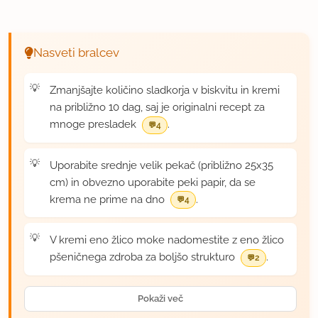
Nasveti bralcev
Zmanjšajte količino sladkorja v biskvitu in kremi
na približno 10 dag, saj je originalni recept za
mnoge presladek
.
4
Uporabite srednje velik pekač (približno 25x35
cm) in obvezno uporabite peki papir, da se
krema ne prime na dno
.
4
V kremi eno žlico moke nadomestite z eno žlico
pšeničnega zdroba za boljšo strukturo
.
2
Pokaži več