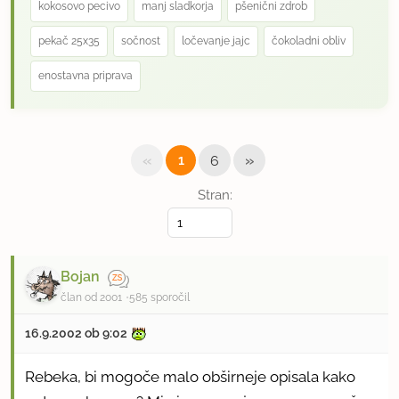
kokosovo pecivo
manj sladkorja
pšenični zdrob
pekač 25x35
sočnost
ločevanje jajc
čokoladni obliv
enostavna priprava
«
»
1
6
Stran:
Bojan
član od 2001
585 sporočil
16.9.2002 ob 9:02
Rebeka, bi mogoče malo obširneje opisala kako