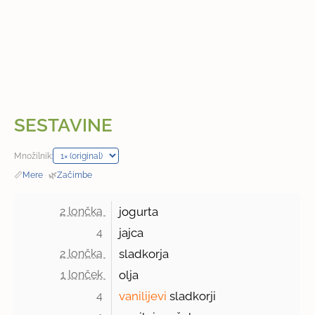
SESTAVINE
Množilnik:
📏
Mere
·
🌿
Začimbe
2 lončka 
jogurta
4 
jajca
2 lončka 
sladkorja
1 lonček 
olja
4 
vanilijevi
sladkorji