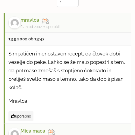
mravlca
član od 2002
1 sporočil
13.9.2002 ob 13:47
Simpatičen in enostaven recept, da človek dobi
veselje do peke. Lahko se še malo popestri s tem,
da pol mase zmešaš s stopljeno čokolado in
preliješ svetlo maso s temno, tako da dobiš pisan
kolač.
Mravlca
uporabno
Mica maca