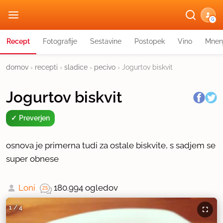
G
Recept
Fotografije
Sestavine
Postopek
Vino
Mnen
domov
›
recepti
›
sladice
›
pecivo
›
Jogurtov biskvit
Jogurtov biskvit
Preverjen
osnova je primerna tudi za ostale biskvite, s sadjem se
super obnese
Loni
180.994 ogledov
1
/
4