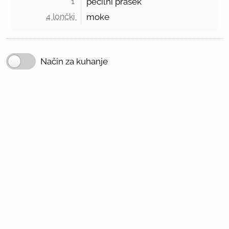
1 
pecilni prašek
4 lončki 
moke
Način za kuhanje