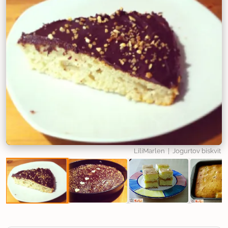
LiliMarlen
| Jogurtov biskvit