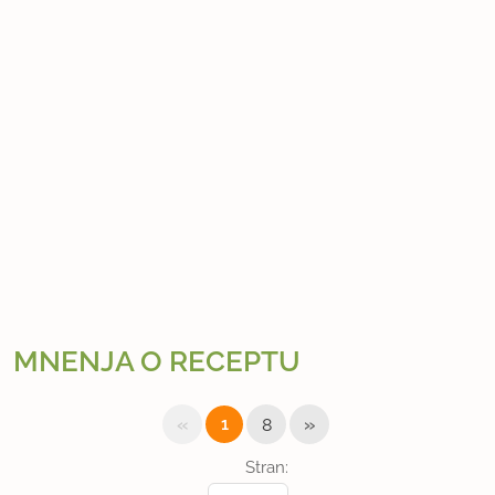
MNENJA O RECEPTU
«
»
1
8
Stran: