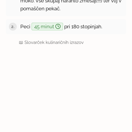
moko. Vse skupaj narahlo zmešaj(!!!) ter vlij v
pomaščen pekač.
Peci
45 minut
pri 180 stopinjah.
📖
Slovarček kulinaričnih izrazov