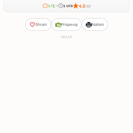
4,5
1 ura
1/5
(39)
Zahtevnost
Shrani
Prispevaj
Natisni
OGLAS