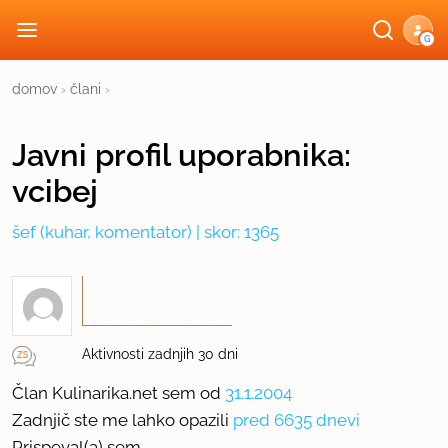
G
domov
›
člani
›
Javni profil
uporabnika:
vcibej
šef
(kuhar, komentator) | skor: 1365
Aktivnosti zadnjih 30 dni
Član Kulinarika.net sem od
31.1.2004
Zadnjič ste me lahko opazili
pred 6635 dnevi
Prispeval(a) sem