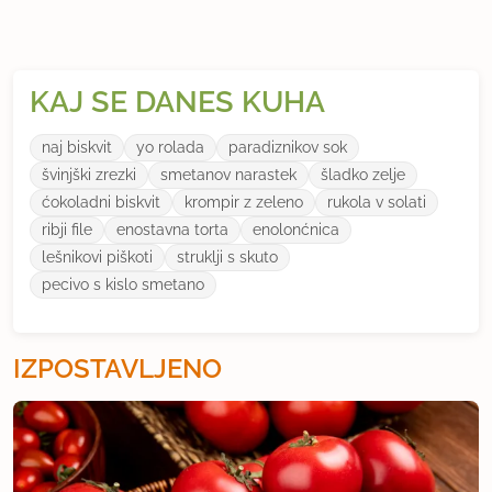
KAJ SE DANES KUHA
naj biskvit
yo rolada
paradiznikov sok
švinjški zrezki
smetanov narastek
šladko zelje
ćokoladni biskvit
krompir z zeleno
rukola v solati
ribji file
enostavna torta
enolonćnica
lešnikovi piškoti
struklji s skuto
pecivo s kislo smetano
IZPOSTAVLJENO