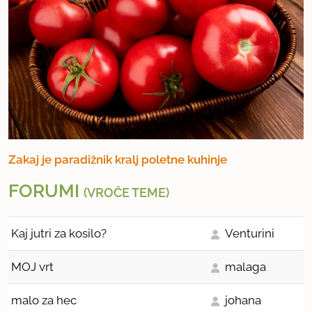
Zakaj je paradižnik kralj poletne kuhinje
FORUMI
(VROČE TEME)
Kaj jutri za kosilo?
Venturini
MOJ vrt
malaga
malo za hec
johana