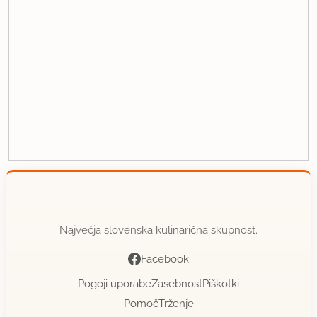
Največja slovenska kulinarična skupnost.
Facebook
Pogoji uporabe
Zasebnost
Piškotki
Pomoč
Trženje