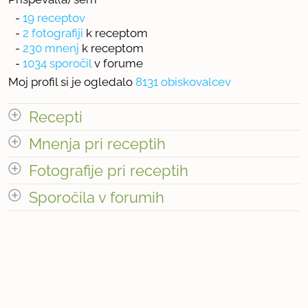
-
19 receptov
-
2 fotografiji
k receptom
-
230 mnenj
k receptom
-
1034 sporočil
v forume
Moj profil si je ogledalo
8131 obiskovalcev
Recepti
Mnenja pri receptih
odpri vse
Fotografije pri receptih
« prejšnja
1
2
naslednja Â»
Sporočila v forumih
« prejšnja
1
23
naslednja Â»
Število fotografij pri receptih: 2
Število receptov: 19
odpri vse
Število mnenj pri receptih: 230
« prejšnja
1
104
naslednja Â»
Število sporočil v forumih: 1034