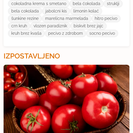
cokoladna krema s smetano
bela ćokolada
struklji
bela cokolada
jabolcni kis
limonin kolać
šunkine rezine
marelicna marmelada
hitro pecivo
crn kruh
vlozen paradiznik
biskvit brez jajc
kruh brez kvaša
pecivo z zdrobom
socno pecivo
IZPOSTAVLJENO