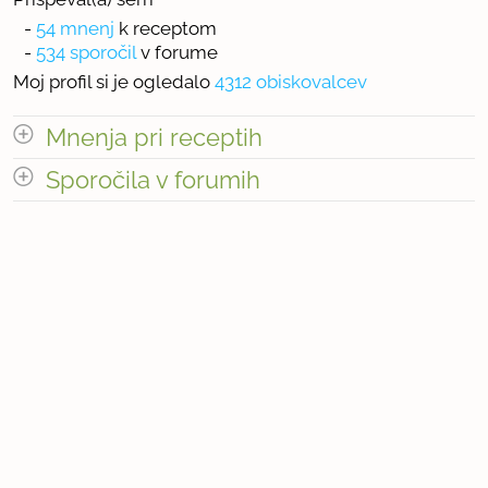
-
54 mnenj
k receptom
-
534 sporočil
v forume
Moj profil si je ogledalo
4312 obiskovalcev
Mnenja pri receptih
odpri vse
Sporočila v forumih
odpri vse
« prejšnja
1
6
naslednja Â»
« prejšnja
1
54
naslednja Â»
Število mnenj pri receptih: 54
Število sporočil v forumih: 534