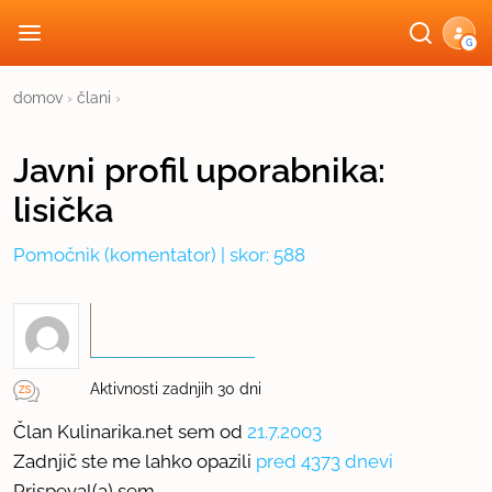
G
domov
›
člani
›
Javni profil
uporabnika:
lisička
Pomočnik
(komentator) | skor: 588
Aktivnosti zadnjih 30 dni
Član Kulinarika.net sem od
21.7.2003
Zadnjič ste me lahko opazili
pred 4373 dnevi
Prispeval(a) sem