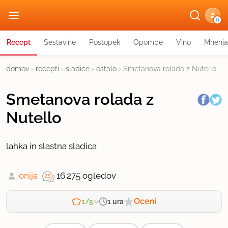
G
Recept
Sestavine
Postopek
Opombe
Vino
Mnenja
domov
›
recepti
›
sladice
›
ostalo
›
Smetanova rolada z Nutello
Smetanova rolada z
Nutello
lahka in slastna sladica
onija
16.275 ogledov
Oceni
1 ura
1/5
Zahtevnost