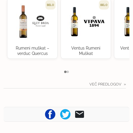
BELO
BELO
Rumeni muškat –
Ventus Rumeni
Ventu
verduc Quercus
Muškat
VEČ PREDLOGOV