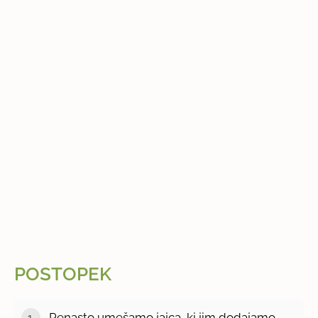
POSTOPEK
Penasto umešamo jajca, ki jim dodajamo