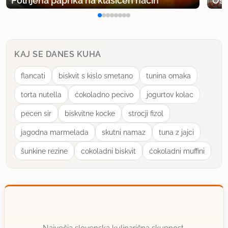
Polnjena paprika na klasičen način
Osv
KAJ SE DANES KUHA
flancati
biskvit s kislo smetano
tunina omaka
torta nutella
ćokoladno pecivo
jogurtov kolac
pecen sir
biskvitne kocke
strocji fizol
jagodna marmelada
skutni namaz
tuna z jajci
šunkine rezine
cokoladni biskvit
ćokoladni muffini
Največja slovenska kulinarična skupnost.