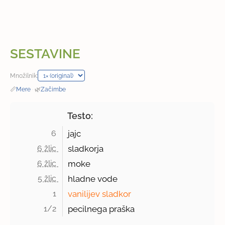
SESTAVINE
Množilnik:
📏
Mere
·
🌿
Začimbe
Testo:
6 
jajc
6 žlic 
sladkorja
6 žlic 
moke
5 žlic 
hladne vode
1 
vanilijev sladkor
1/2 
pecilnega praška