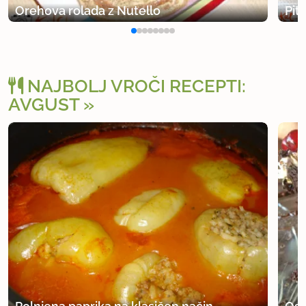
Orehova rolada z Nutello
Pit
NAJBOLJ VROČI RECEPTI:
AVGUST