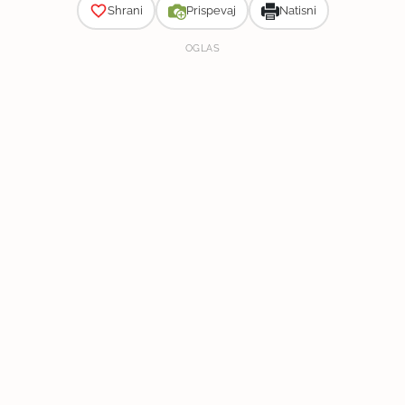
Shrani
Prispevaj
Natisni
OGLAS