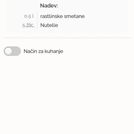
Nadev:
0,5 l 
rastlinske smetane
5 žlic 
Nutelle
Način za kuhanje