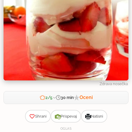
Zdrava nosečka
Oceni
30 min
2/5
Zahtevnost
Shrani
Prispevaj
Natisni
OGLAS