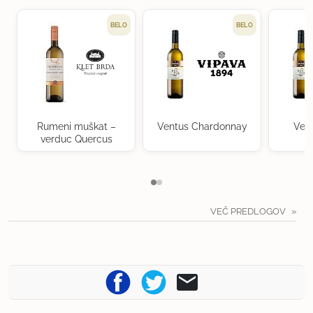
BELO
BELO
Rumeni muškat –
Ventus Chardonnay
Ven
verduc Quercus
VEČ PREDLOGOV