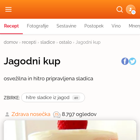
G
Recept
Fotografije
Sestavine
Postopek
Vino
Mnen
domov
›
recepti
›
sladice
›
ostalo
›
Jagodni kup
Jagodni kup
osvežilna in hitro pripravljena sladica
hitre sladice iz jagod
ZBIRKE:
40
Zdrava nosečka
8.797 ogledov