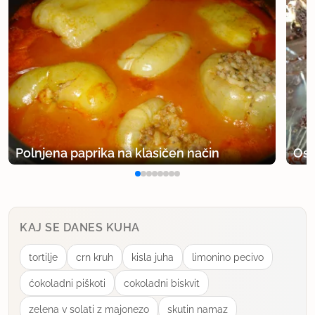
Polnjena paprika na klasičen način
Osv
KAJ SE DANES KUHA
tortilje
crn kruh
kisla juha
limonino pecivo
ćokoladni piškoti
cokoladni biskvit
zelena v solati z majonezo
skutin namaz