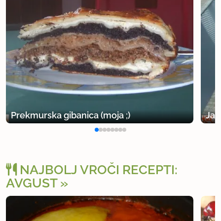
Prekmurska gibanica (moja ;)
Jag
NAJBOLJ VROČI RECEPTI:
AVGUST