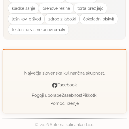
sladke sanje
orehove rezine
torta brez jajc
lešnikovi piškoti
zdrob z jabolki
ćokoladni biskvit
testenine v smetanovi omaki
Največja slovenska kulinarična skupnost.
Facebook
Pogoji uporabe
Zasebnost
Piškotki
Pomoč
Trženje
© 2026 Spletna kulinarika d.o.o.