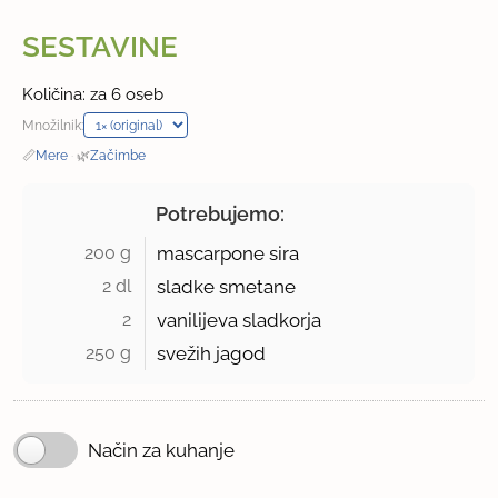
SESTAVINE
Količina: za 6 oseb
Množilnik:
📏
Mere
·
🌿
Začimbe
Potrebujemo:
200 g 
mascarpone sira
2 dl 
sladke smetane
2 
vanilijeva sladkorja
250 g 
svežih jagod
Način za kuhanje