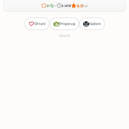
4,9
1 ura
2/5
(14)
Zahtevnost
Shrani
Prispevaj
Natisni
OGLAS