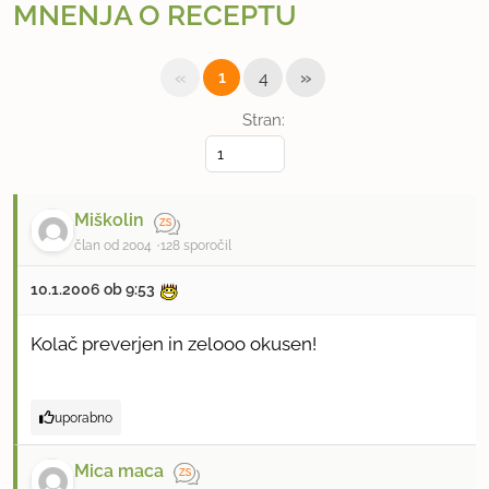
MNENJA O RECEPTU
«
»
1
4
Stran:
Miškolin
član od 2004
128 sporočil
10.1.2006 ob 9:53
Kolač preverjen in zelooo okusen!
uporabno
Mica maca