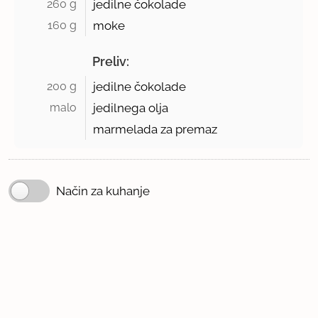
260 g 
jedilne čokolade
160 g 
moke
Preliv:
200 g 
jedilne čokolade
malo 
jedilnega olja
marmelada za premaz
Način za kuhanje