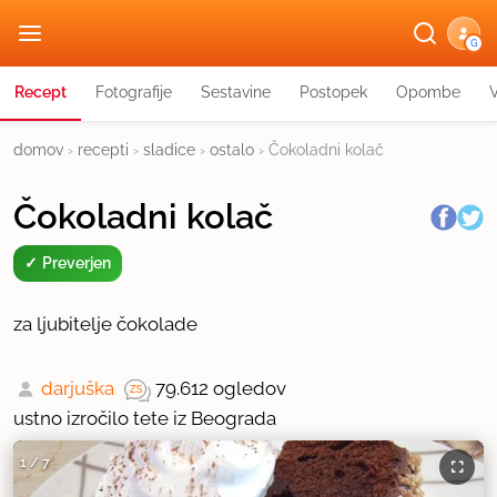
G
Recept
Fotografije
Sestavine
Postopek
Opombe
domov
›
recepti
›
sladice
›
ostalo
›
Čokoladni kolač
Čokoladni kolač
Preverjen
za ljubitelje čokolade
darjuška
79.612 ogledov
ustno izročilo tete iz Beograda
1
/
7