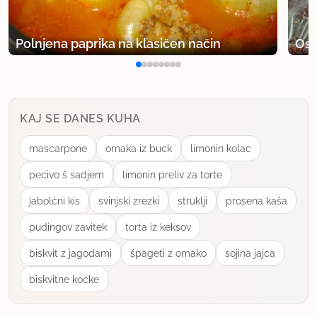
val
član od 2006
665 sporočil
Polnjena paprika na klasičen način
Osv
9.3.2007 ob 13:55
Zelo,zelo dobro! Iz ene mase mi je pršlo dva
KAJ SE DANES KUHA
modela za srnin hrbet!
mascarpone
omaka iz buck
limonin kolac
uporabno
pecivo š sadjem
limonin preliv za torte
anka
jabolćni kis
svinjski zrezki
struklji
prosena kaša
član od 2005
4630 sporočil
pudingov zavitek
torta iz keksov
26.9.2007 ob 9:21
biskvit z jagodami
špageti z omako
sojina jajca
Tole je pa suuuuuuper!!!!! Naredila sem
biskvitne kocke
čokoladnega, sedaj moram kupit še en modelček
in naredit oba!