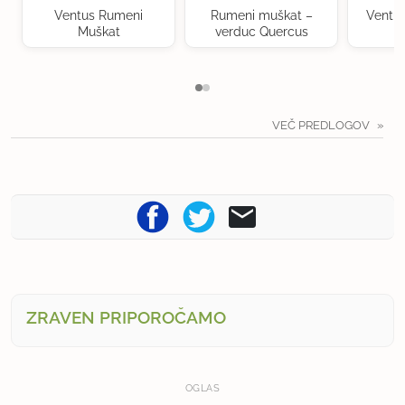
Ventus Rumeni
Rumeni muškat –
Ventu
Muškat
verduc Quercus
VEČ PREDLOGOV
ZRAVEN PRIPOROČAMO
OGLAS