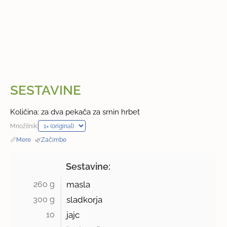
SESTAVINE
Količina: za dva pekača za srnin hrbet
Množilnik:
📏
Mere
·
🌿
Začimbe
Sestavine:
260 g 
masla
300 g 
sladkorja
10 
jajc