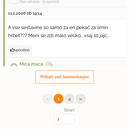
član od 2002
72 sporočil
11.1.2006 ob 19:14
A vse sestavine so samo za en pekač za srnin
hrbet??? Meni se zdi malo veliko.. vsaj 10 jajc...
uporabno
Mica maca
član od 2002
72 sporočil
Prikaži več komentarjev
11.1.2006 ob 19:16
se opravičujem.. sem šele zdaj videla, da je za 2
«
»
1
4
pekača...
Stran:
uporabno