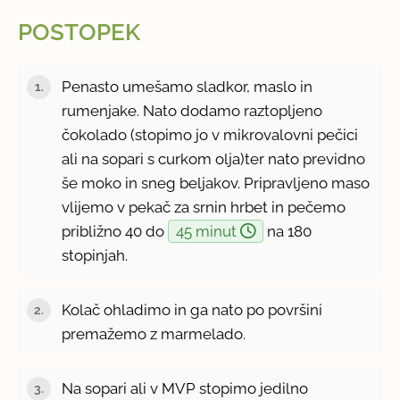
POSTOPEK
Penasto umešamo sladkor, maslo in
rumenjake. Nato dodamo raztopljeno
čokolado (stopimo jo v mikrovalovni pečici
ali na sopari s curkom olja)ter nato previdno
še moko in sneg beljakov. Pripravljeno maso
vlijemo v pekač za srnin hrbet in pečemo
približno 40 do
45 minut
na 180
stopinjah.
Kolač ohladimo in ga nato po površini
premažemo z marmelado.
Na sopari ali v MVP stopimo jedilno