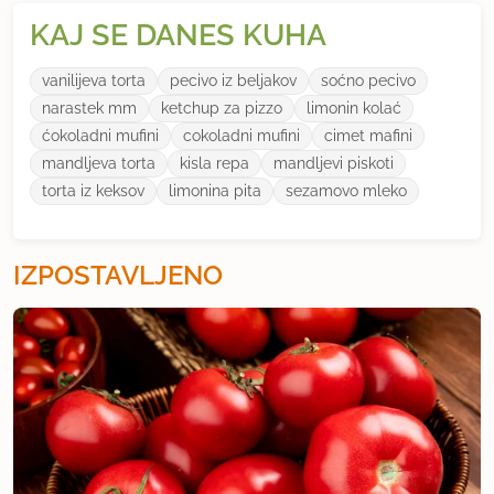
KAJ SE DANES KUHA
vanilijeva torta
pecivo iz beljakov
soćno pecivo
narastek mm
ketchup za pizzo
limonin kolać
ćokoladni mufini
cokoladni mufini
cimet mafini
mandljeva torta
kisla repa
mandljevi piskoti
torta iz keksov
limonina pita
sezamovo mleko
IZPOSTAVLJENO