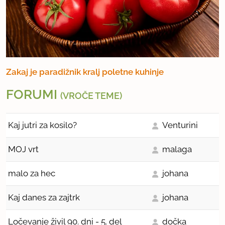
Zakaj je paradižnik kralj poletne kuhinje
FORUMI
(VROČE TEME)
Kaj jutri za kosilo?
Venturini
MOJ vrt
malaga
malo za hec
johana
Kaj danes za zajtrk
johana
Ločevanje živil 90. dni - 5. del
dočka