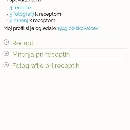
-
4 recepte
-
5 fotografij
k receptom
-
8 mnenj
k receptom
Moj profil si je ogledalo
1949 obiskovalcev
Recepti
Mnenja pri receptih
Število receptov: 4
odpri vse
Fotografije pri receptih
Število mnenj pri receptih: 8
« prejšnja
1
2
naslednja Â»
Število fotografij pri receptih: 5