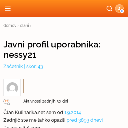
G
domov
›
člani
›
Javni profil
uporabnika:
nessy21
Začetnik
| skor: 43
Aktivnosti zadnjih 30 dni
Član Kulinarika.net sem od
1.9.2014
Zadnjič ste me lahko opazili
pred 3893 dnevi
Prispeval(a) sem