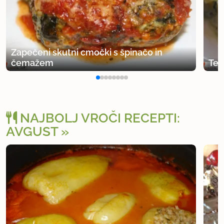
Zapečeni skutni cmočki s špinačo in
čemažem
Tes
NAJBOLJ VROČI RECEPTI:
AVGUST