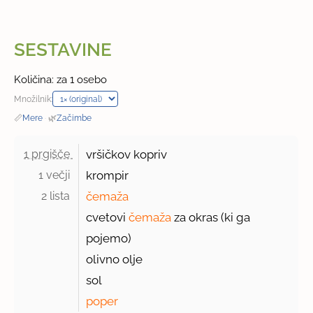
SESTAVINE
Količina: za 1 osebo
Množilnik:
📏
Mere
·
🌿
Začimbe
1 prgišče 
vršičkov kopriv
1 večji 
krompir
2 lista 
čemaža
cvetovi
čemaža
za okras (ki ga
pojemo)
olivno olje
sol
poper