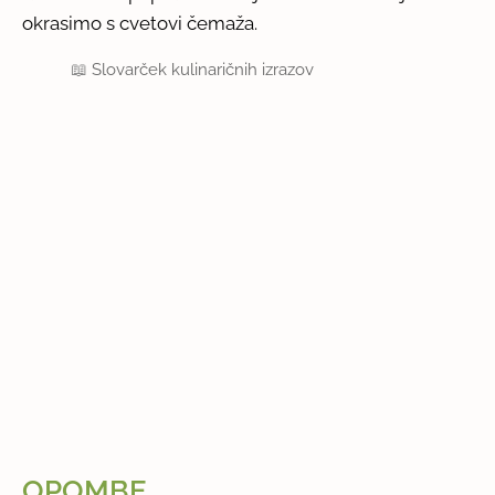
okrasimo s cvetovi čemaža.
📖
Slovarček kulinaričnih izrazov
OPOMBE