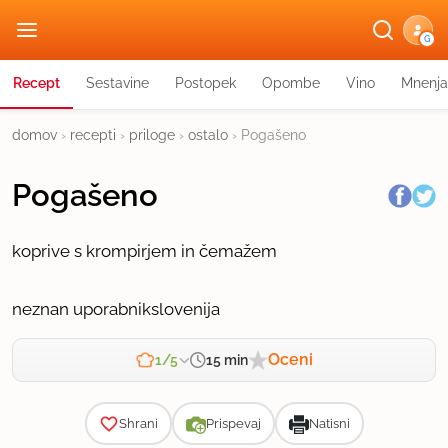
G
Recept
Sestavine
Postopek
Opombe
Vino
Mnenja
domov
›
recepti
›
priloge
›
ostalo
›
Pogašeno
Pogašeno
koprive s krompirjem in čemažem
neznan uporabnik
slovenija
Oceni
15 min
1/5
Zahtevnost
Shrani
Prispevaj
Natisni