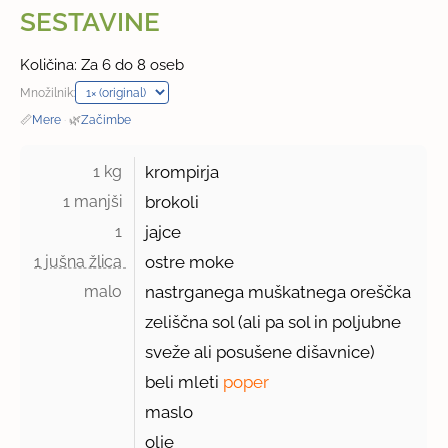
SESTAVINE
Količina: Za 6 do 8 oseb
Množilnik:
📏
Mere
·
🌿
Začimbe
1 kg 
krompirja
1 manjši 
brokoli
1 
jajce
1 jušna žlica 
ostre moke
malo 
nastrganega muškatnega oreščka
zeliščna sol (ali pa sol in poljubne
sveže ali posušene dišavnice)
beli mleti
poper
maslo
olje