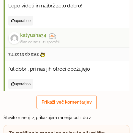
Lepo videti in najbrž zelo dobro!
uporabno
katyusha34
član od 2012
11 sporočil
7.4.2013 ob 9:52
ful dobri, pri nas jih otroci obožujejo
uporabno
Prikaži več komentarjev
Število mnenj: 2, prikazujem mnenja od 1 do 2
Za pošiljanje mnenj se prijavite ali vpišite.