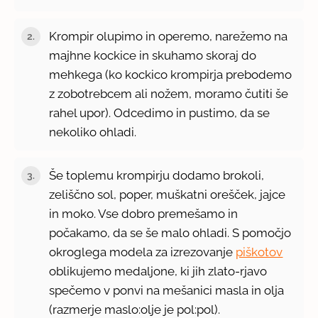
Krompir olupimo in operemo, narežemo na
majhne kockice in skuhamo skoraj do
mehkega (ko kockico krompirja prebodemo
z zobotrebcem ali nožem, moramo čutiti še
rahel upor). Odcedimo in pustimo, da se
nekoliko ohladi.
Še toplemu krompirju dodamo brokoli,
zeliščno sol, poper, muškatni orešček, jajce
in moko. Vse dobro premešamo in
počakamo, da se še malo ohladi. S pomočjo
okroglega modela za izrezovanje
piškotov
oblikujemo medaljone, ki jih zlato-rjavo
spečemo v ponvi na mešanici masla in olja
(razmerje maslo:olje je pol:pol).