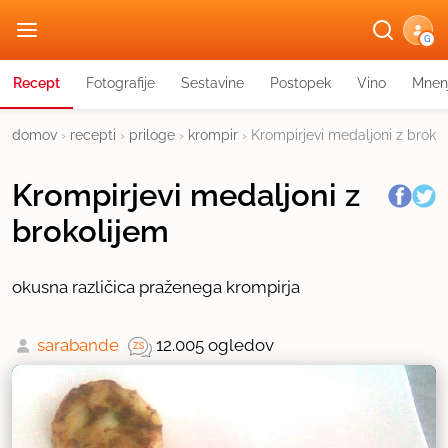
G
Recept
Fotografije
Sestavine
Postopek
Vino
Mnen
domov
›
recepti
›
priloge
›
krompir
›
Krompirjevi medaljoni z broko
Krompirjevi medaljoni z
brokolijem
okusna različica praženega krompirja
sarabande
12.005 ogledov