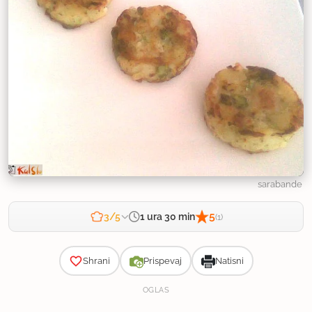
sarabande
5
1 ura 30 min
3/5
(1)
Zahtevnost
Shrani
Prispevaj
Natisni
OGLAS