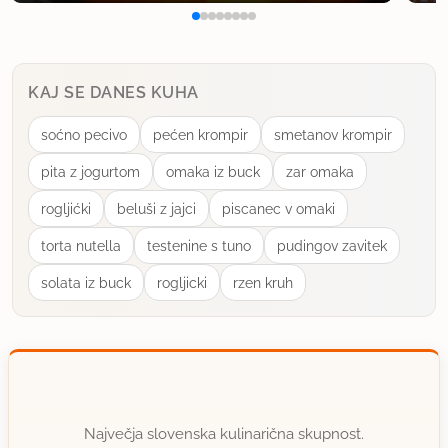
KAJ SE DANES KUHA
soćno pecivo
pećen krompir
smetanov krompir
pita z jogurtom
omaka iz buck
zar omaka
rogljićki
beluši z jajci
piscanec v omaki
torta nutella
testenine s tuno
pudingov zavitek
solata iz buck
rogljicki
rzen kruh
Največja slovenska kulinarična skupnost.