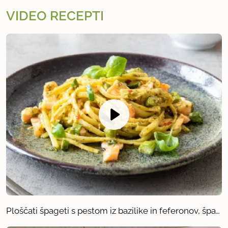
VIDEO RECEPTI
Ploščati špageti s pestom iz bazilike in feferonov, šparglji in lososom