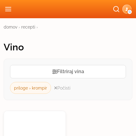
G
domov
›
recepti
›
Vino
Filtriraj vina
priloge › krompir
Počisti