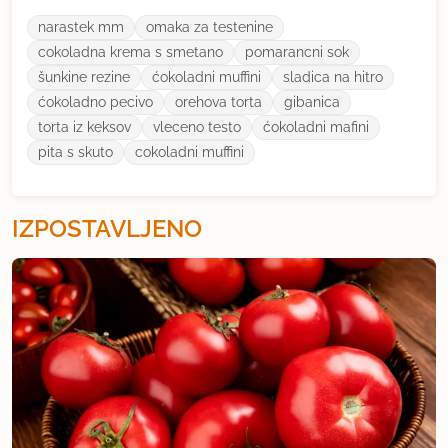
narastek mm
omaka za testenine
cokoladna krema s smetano
pomarancni sok
šunkine rezine
ćokoladni muffini
sladica na hitro
ćokoladno pecivo
orehova torta
gibanica
torta iz keksov
vleceno testo
ćokoladni mafini
pita s skuto
cokoladni muffini
IZPOSTAVLJENO