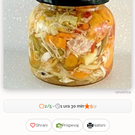
veverica
5
1 ura 30 min
2/5
(3)
Zahtevnost
Shrani
Prispevaj
Natisni