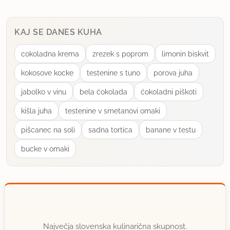
tudi kot konzervans. Nimam pa veliko prakse s tem
KAJ SE DANES KUHA
uporabno
cokoladna krema
zrezek s poprom
limonin biskvit
rimljanka
kokosove kocke
testenine s tuno
porova juha
član od 2005
17907 sporočil
jabolko v vinu
bela ćokolada
ćokoladni piškoti
15.5.2007 ob 0:11
kišla juha
testenine v smetanovi omaki
Kaj dosti tako majhna količina sladkorja k
pišcanec na soli
sadna tortica
banane v testu
konzerviranju ne pripomore, škodi pa tudi ne.
bucke v omaki
Sladkor je bolj zato, da poudari okus in ubije kislino
paradižnika. vsaj po moje.
1
uporabno
veverica
Največja slovenska kulinarična skupnost.
član od 2001
1038 sporočil