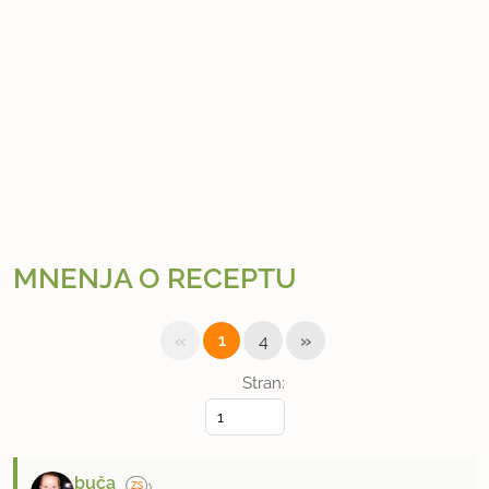
MNENJA O RECEPTU
«
»
1
4
Stran:
buča