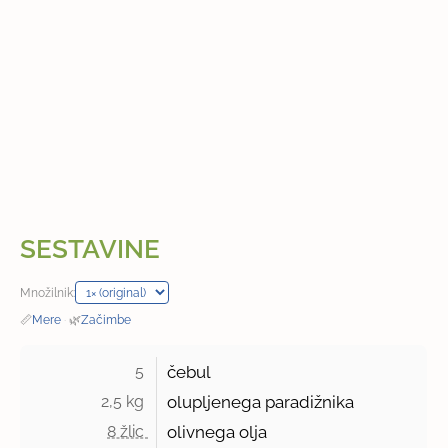
SESTAVINE
Množilnik:
📏
Mere
·
🌿
Začimbe
5 
čebul
2,5 kg 
olupljenega paradižnika
8 žlic 
olivnega olja