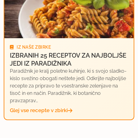
IZ NAŠE ZBIRKE
IZBRANIH 25 RECEPTOV ZA NAJBOLJŠE
JEDI IZ PARADIŽNIKA
Paradižnik je kralj poletne kuhinje, ki s svojo sladko-
kislo svežino obogati neštete jedi. Odkrijte najboljše
recepte za pripravo te vsestranske zelenjave na
tisoč in en način. Paradižnik, ki botanično
pravzaprav…
Glej vse recepte v zbirki