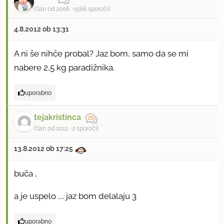
član od 2006
1566 sporočil
4.8.2012 ob 13:31
A ni še nihče probal? Jaz bom, samo da se mi
nabere 2,5 kg paradižnika.
uporabno
tejakristinca
član od 2012
2 sporočil
13.8.2012 ob 17:25
buča ,
a je uspelo .... jaz bom delalaju 3
uporabno