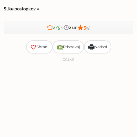
Slike postopkov »
5
2 uri
2/5
(9)
Zahtevnost
Shrani
Prispevaj
Natisni
OGLAS