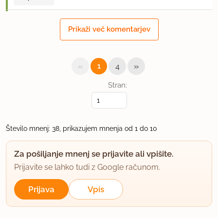
komet
Prikaži več komentarjev
član od 2008
10 sporočil
17.8.2012 ob 15:53
«
»
1
4
Za druge ne vem...men je uspelo...:)
Stran:
Jih je 16 kozarčko že spravljenih.
Receptura enostavna, priprava tud...okus pa
Število mnenj: 38, prikazujem mnenja od 1 do 10
..mmmmm...njam-njam..
Za pošiljanje mnenj se prijavite ali vpišite.
uporabno
Prijavite se lahko tudi z Google računom.
polona90
Prijava
Vpis
član od 2012
1 sporočil
28.8.2012 ob 20:47