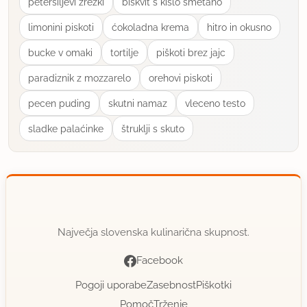
darka 56. LP
peteršiljevi zrezki
biskvit s kislo smetano
limonini piskoti
ćokoladna krema
hitro in okusno
uporabno
bucke v omaki
tortilje
piškoti brez jajc
čokobananca
paradiznik z mozzarelo
orehovi piskoti
član od 2009
132 sporočil
pecen puding
skutni namaz
vleceno testo
20.8.2013 ob 13:44
sladke palaćinke
štruklji s skuto
Kako pa to shranite, ali se ne pokvari v teh
kozarčkih?
uporabno
lollypop
Največja slovenska kulinarična skupnost.
član od 2011
175 sporočil
Facebook
20.8.2013 ob 21:43
Pogoji uporabe
Zasebnost
Piškotki
Pomoč
Trženje