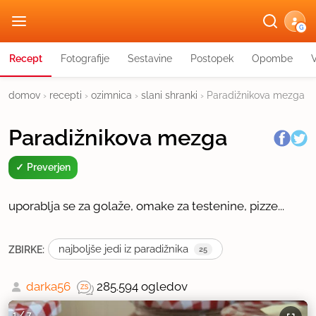
G
Recept
Fotografije
Sestavine
Postopek
Opombe
domov
›
recepti
›
ozimnica
›
slani shranki
›
Paradižnikova mezga
Paradižnikova mezga
Preverjen
uporablja se za golaže, omake za testenine, pizze...
najboljše jedi iz paradižnika
ZBIRKE:
25
darka56
285.594 ogledov
1
/
7