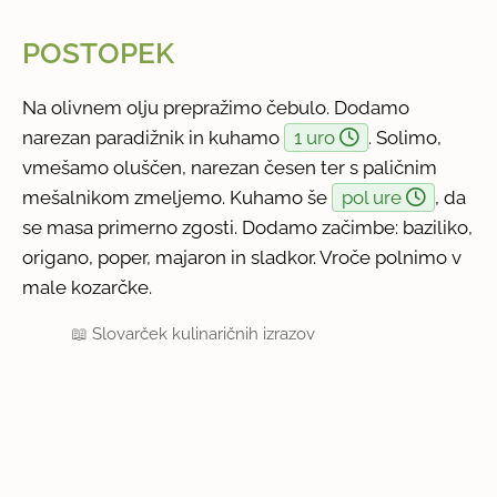
POSTOPEK
Na olivnem olju prepražimo čebulo. Dodamo
narezan paradižnik in kuhamo
1 uro
. Solimo,
vmešamo oluščen, narezan česen ter s paličnim
mešalnikom zmeljemo. Kuhamo še
pol ure
, da
se masa primerno zgosti. Dodamo začimbe: baziliko,
origano, poper, majaron in sladkor. Vroče polnimo v
male kozarčke.
📖
Slovarček kulinaričnih izrazov