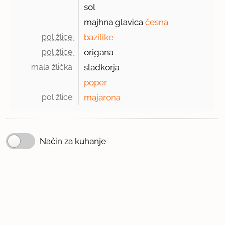
sol
majhna glavica
česna
pol žlice 
bazilike
pol žlice 
origana
mala žlička 
sladkorja
poper
pol žlice 
majarona
Način za kuhanje