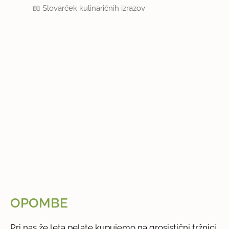
📖
Slovarček kulinaričnih izrazov
OPOMBE
Pri nas že leta pelate kupujemo na grosistični tržnici