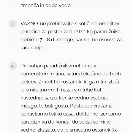
zmehča in odda vodo.
VAŽNO: ne pretiravajte s količino, omejitev
je kozica za pasterizacijo! Iz 1 kg paradižnika
dobimo 7 - 8 dl mezge, kar naj bo osnova za
računanje.
Prekuhan paradižnik zmeljemo v
namenskem mlinu, ki loči tekočino od trdih
delcev. Zmlet trdi ostanek, ki ga mlin izloči,
je smiselno vrniti nazaj v mletje kot
naslednjo saržo, ker še vedno vsebuje
mezgo, le bolj gosto. Postopek vračanja
ponavljamo toliko časa, dokler ne izčrpamo
paradižnika do konca, do sedaj se mi je
vedno izkazalo, da je smiselno ostanek 3x