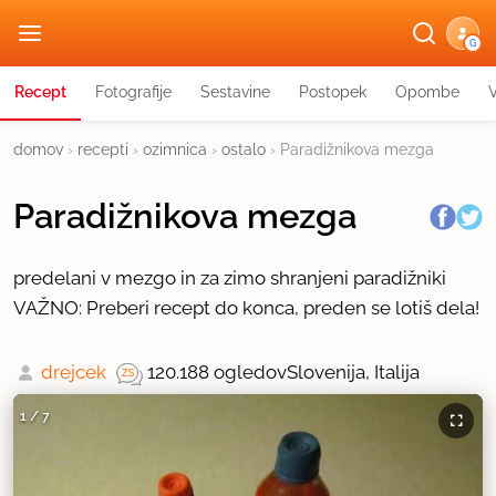
G
Recept
Fotografije
Sestavine
Postopek
Opombe
domov
›
recepti
›
ozimnica
›
ostalo
›
Paradižnikova mezga
Paradižnikova mezga
predelani v mezgo in za zimo shranjeni paradižniki
VAŽNO: Preberi recept do konca, preden se lotiš dela!
drejcek
120.188 ogledov
Slovenija, Italija
1
/
7