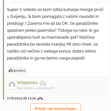
Super. V soboto se bom lotila kuhanja mezge prvič
v življenju. Si bom pomagala z vašimi navodili in
predlogi :) Zanima me ali bo OK, če paradižnike
spasiram preko pasirnika? Tistega na roke, ki ga
uporabljamo tudi za marmelade ipd? Količina
paradižnika bo seveda manjša. Mi smo imeli, za
razliko od večine z našega konca, dobro letino
paradižnika in ga ne bomo vsega pojedli.
uporabno
Vrtejbenka
član od 2011
4005 sporočil
27.8.2014 ob 13:25
Prikaži več komentarjev
Bravo..zelo lepo napisan postopek..škoda ,da ni