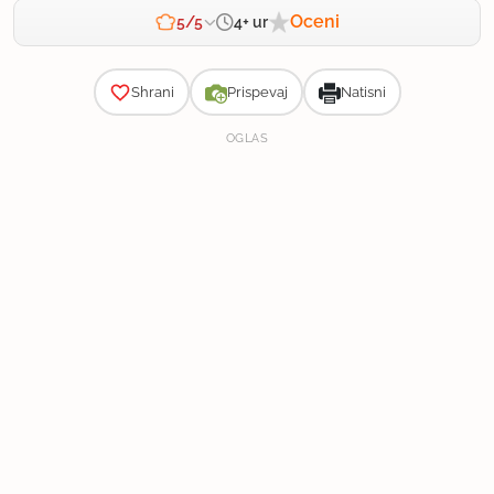
Oceni
4+ ur
5/5
Zahtevnost
Shrani
Prispevaj
Natisni
OGLAS