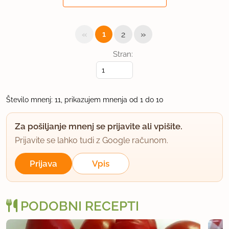
letine pelatov.Skoraj me mika it na to grosisitično
tržnico v Trst..še nisem bila.
«
»
1
2
uporabno
Stran:
drejcek
član od 2004
1028 sporočil
Število mnenj: 11, prikazujem mnenja od 1 do 10
27.8.2014 ob 13:32
Za pošiljanje mnenj se prijavite ali vpišite.
Lahko tudi preko pasirnika, samo ne vem, če bo
Prijavite se lahko tudi z Google računom.
odstranil vse lupine in peške.
Prijava
Vpis
uporabno
hedonist
PODOBNI RECEPTI
član od 2008
5055 sporočil