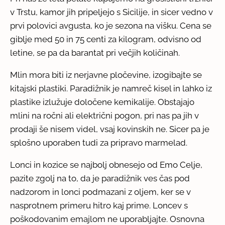
v Trstu, kamor jih pripeljejo s Sicilije, in sicer vedno v
prvi polovici avgusta, ko je sezona na višku. Cena se
giblje med 50 in 75 centi za kilogram, odvisno od
letine, se pa da barantat pri večjih količinah.
Mlin mora biti iz nerjavne pločevine, izogibajte se
kitajski plastiki. Paradižnik je namreč kisel in lahko iz
plastike izlužuje določene kemikalije. Obstajajo
mlini na ročni ali električni pogon, pri nas pa jih v
prodaji še nisem videl, vsaj kovinskih ne. Sicer pa je
splošno uporaben tudi za pripravo marmelad.
Lonci in kozice se najbolj obnesejo od Emo Celje,
pazite zgolj na to, da je paradižnik ves čas pod
nadzorom in lonci podmazani z oljem, ker se v
nasprotnem primeru hitro kaj prime. Loncev s
poškodovanim emajlom ne uporabljajte. Osnovna