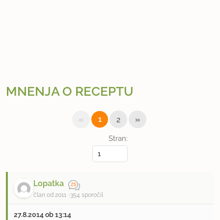
MNENJA O RECEPTU
«
»
1
2
Stran:
Lopatka
član od 2011
354 sporočil
27.8.2014 ob 13:14