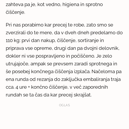
zahteva pa je, kot vedno, higiena in sprotno
čiščenje.
Pri nas porabimo kar precej te robe, zato smo se
zverzirali do te mere, da v dveh dneh predelamo do
110 kg: prvi dan nakup, čiščenje, sortiranje in
priprava vse opreme, drugi dan pa dvojni delovnik,
dokler ni vse pospravljeno in počiščeno. Je zelo
utrujajoče, ampak se prevsem zaradi sprotnega in
še posebej končnega čiščenja izplača. Načeloma pa
ena runda od rezanja do zaključka embaliranja traja
cca. 4 ure + končno čiščenje, v več zaporednih
rundah se ta čas da kar precej skrajšat.
OGLAS