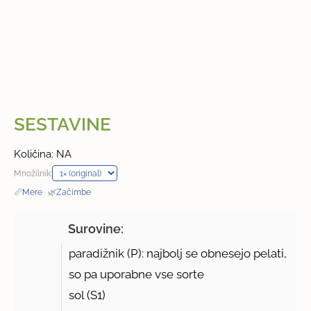
SESTAVINE
Količina: NA
Množilnik:
📏
Mere
·
🌿
Začimbe
Surovine:
paradižnik (P): najbolj se obnesejo pelati,
so pa uporabne vse sorte
sol (S1)