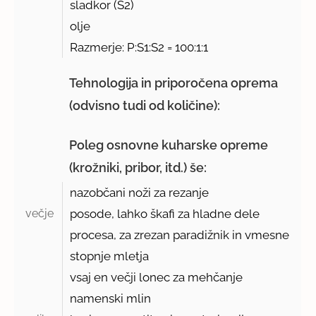
sladkor (S
2
)
olje
Razmerje: P:S1:S2 = 100:1:1
Tehnologija in priporočena oprema
(odvisno tudi od količine):
Poleg osnovne kuharske opreme
(krožniki, pribor, itd.) še:
nazobčani noži za rezanje
večje 
posode, lahko škafi za hladne dele
procesa, za zrezan paradižnik in vmesne
stopnje mletja
vsaj en večji lonec za mehčanje
namenski mlin