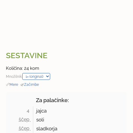
SESTAVINE
Količina: 24 kom
Množilnik:
📏
Mere
·
🌿
Začimbe
Za palačinke:
4 
jajca
ščep 
soli
ščep 
sladkorja