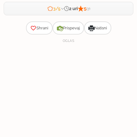
5
2 uri
3/5
(7)
Zahtevnost
Shrani
Prispevaj
Natisni
OGLAS