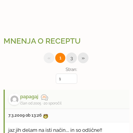
MNENJA O RECEPTU
«
»
1
3
Stran:
papagaj
član od 2005
20 sporočil
7.3.2009 ob 13:26
jaz jih delam na isti način.... in so odlične!!