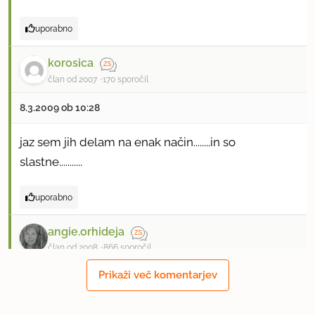
uporabno
korosica
član od 2007
170 sporočil
8.3.2009 ob 10:28
jaz sem jih delam na enak način........in so
slastne...........
uporabno
angie.orhideja
član od 2008
866 sporočil
Prikaži več komentarjev
8.3.2009 ob 17:33
Zelo lepo prikazan postopek. Jaz delam kanelone