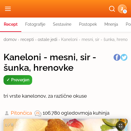
G
Recept
Fotografije
Sestavine
Postopek
Mnenja
Po
domov
›
recepti
›
ostale jedi
›
Kaneloni - mesni, sir - šunka, hrenov
Kaneloni - mesni, sir -
šunka, hrenovke
Preverjen
tri vrste kanelonov, za različne okuse
Pitončica
106.780 ogledov
moja kuhinja
1
/
8