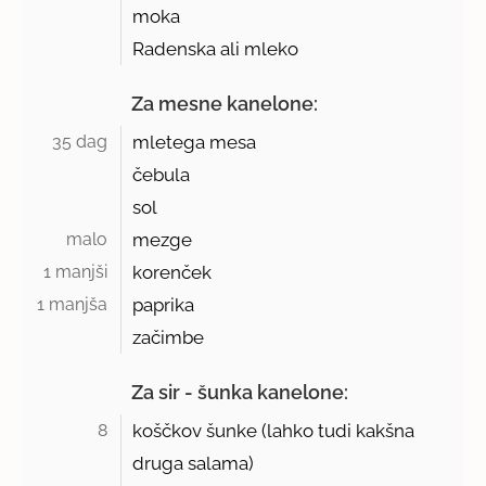
moka
Radenska ali mleko
Za mesne kanelone:
35 dag 
mletega mesa
čebula
sol
malo 
mezge
1 manjši 
korenček
1 manjša 
paprika
začimbe
Za sir - šunka kanelone:
8 
koščkov šunke (lahko tudi kakšna
druga salama)