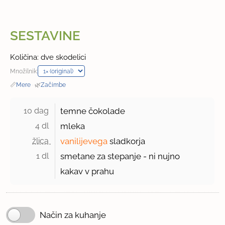
SESTAVINE
Količina: dve skodelici
Množilnik:
📏
Mere
·
🌿
Začimbe
10 dag 
temne čokolade
4 dl 
mleka
žlica 
vanilijevega
sladkorja
1 dl 
smetane za stepanje - ni nujno
kakav v prahu
Način za kuhanje