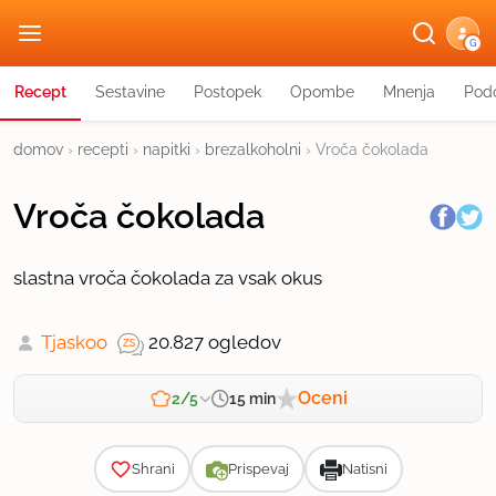
G
Recept
Sestavine
Postopek
Opombe
Mnenja
Podo
domov
›
recepti
›
napitki
›
brezalkoholni
›
Vroča čokolada
Vroča čokolada
slastna vroča čokolada za vsak okus
Tjaskoo
20.827 ogledov
Oceni
15 min
2/5
Zahtevnost
Shrani
Prispevaj
Natisni