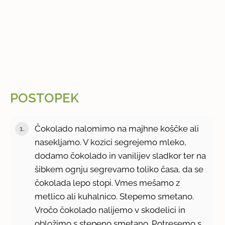
POSTOPEK
Čokolado nalomimo na majhne koščke ali
nasekljamo. V kozici segrejemo mleko,
dodamo čokolado in vanilijev sladkor ter na
šibkem ognju segrevamo toliko časa, da se
čokolada lepo stopi. Vmes mešamo z
metlico ali kuhalnico. Stepemo smetano.
Vročo čokolado nalijemo v skodelici in
obložimo s stepeno smetano. Potresemo s