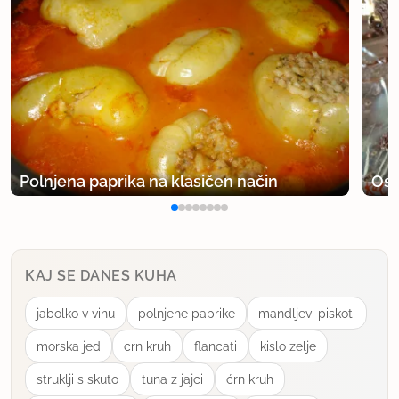
Polnjena paprika na klasičen način
Osv
KAJ SE DANES KUHA
jabolko v vinu
polnjene paprike
mandljevi piskoti
morska jed
crn kruh
flancati
kislo zelje
struklji s skuto
tuna z jajci
ćrn kruh