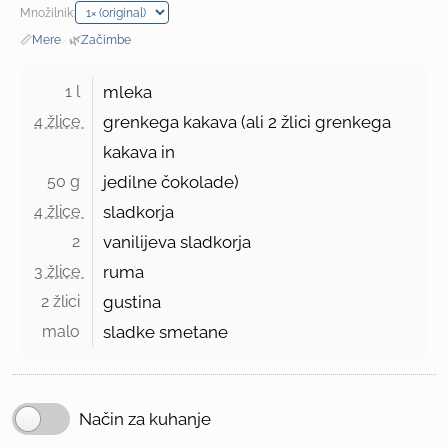
Množilnik:
📏
Mere
·
🌿
Začimbe
1 l 
mleka
4 žlice 
grenkega kakava (ali 2 žlici grenkega
kakava in
50 g 
jedilne čokolade)
4 žlice 
sladkorja
2 
vanilijeva sladkorja
3 žlice 
ruma
2 žlici 
gustina
malo 
sladke smetane
Način za kuhanje