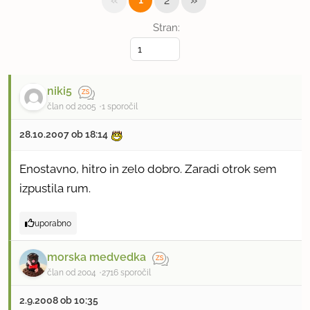
«
»
1
2
Stran:
niki5
član od 2005
1 sporočil
28.10.2007 ob 18:14
Enostavno, hitro in zelo dobro. Zaradi otrok sem
izpustila rum.
uporabno
morska medvedka
član od 2004
2716 sporočil
2.9.2008 ob 10:35