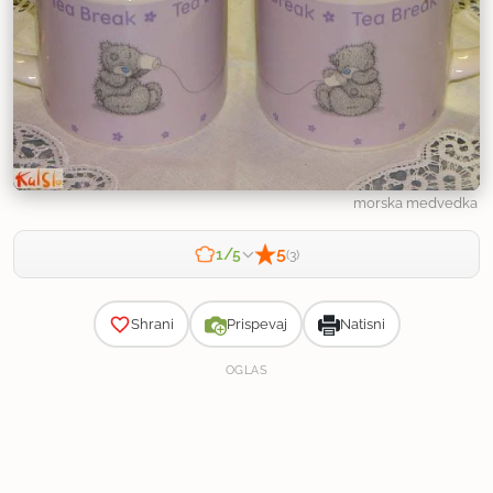
morska medvedka
5
1/5
(3)
Zahtevnost
Shrani
Prispevaj
Natisni
OGLAS