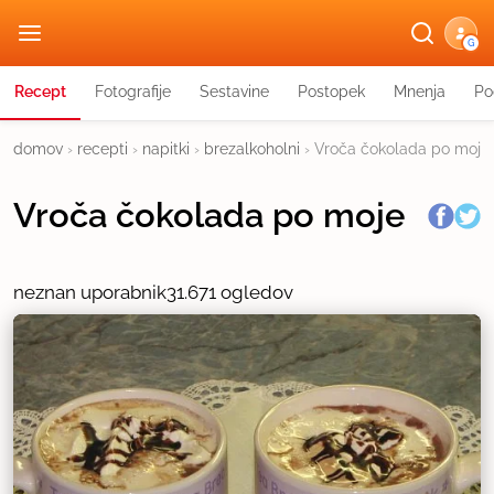
G
Recept
Fotografije
Sestavine
Postopek
Mnenja
Po
domov
›
recepti
›
napitki
›
brezalkoholni
›
Vroča čokolada po moje
Vroča čokolada po moje
neznan uporabnik
31.671 ogledov