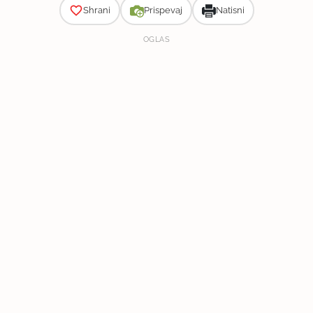
Shrani
Prispevaj
Natisni
OGLAS