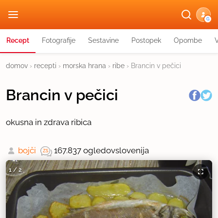
G
Recept
Fotografije
Sestavine
Postopek
Opombe
domov
›
recepti
›
morska hrana
›
ribe
›
Brancin v pečici
Brancin v pečici
okusna in zdrava ribica
bojči
167.837 ogledov
slovenija
1
/
2