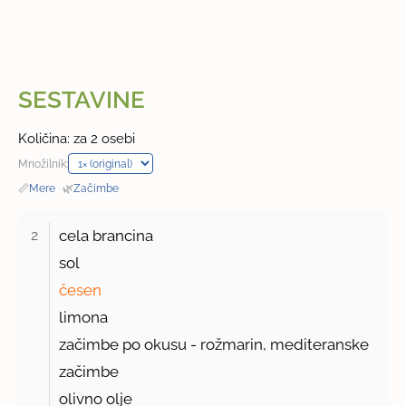
SESTAVINE
Količina: za 2 osebi
Množilnik:
📏
Mere
·
🌿
Začimbe
2 
cela brancina
sol
česen
limona
začimbe po okusu - rožmarin, mediteranske
začimbe
olivno olje