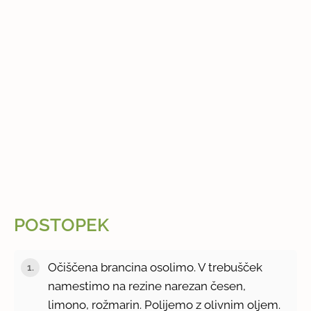
POSTOPEK
Očiščena brancina osolimo. V trebušček
namestimo na rezine narezan česen,
limono, rožmarin. Polijemo z olivnim oljem.