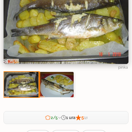
pinka
5
1 ura
2/5
(2)
Zahtevnost