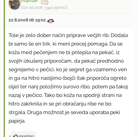
mamaF
član od 2008
3340 sporočil
22.8.2008 ob 19:02
Tole je zelo dober način priprave večjih rib. Dodala
bi samo še en trik, ki meni precej pomaga. Da se
koža med pečenjem ne bi prilepila na pekač, iz
svojih izkušenj priporočam, da pekač predhodno
segrejemo v pečici, ko je segret ga vzamemo ven
in ga na hitro naoljimo (bojči itak priporoča ogreto
olje) ter nanj položimo surovo ribo, potem pa takoj
nazaj v pečico. Tako bo koža na spodnji strani na
hitro zakrknila in se pri obračanju ribe ne bo
strgala. Druga možnost je seveda uporaba peki
papirja.
2
uporabno