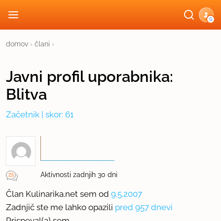
G
domov
›
člani
›
Javni profil
uporabnika:
Blitva
Začetnik
| skor: 61
Aktivnosti zadnjih 30 dni
Član Kulinarika.net sem od
9.5.2007
Zadnjič ste me lahko opazili
pred 957 dnevi
Prispeval(a) sem