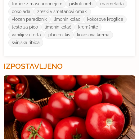
tortice z mascarponejem
piškoti orehi
marmelada
cokolada
zrezki v smetanovi omaki
vlozen paradiznik
limonin kolac
kokosove kroglice
testo za pico
limonin kolać
kremšnite
vanilijeva torta
jabolcni kis
kokosova krema
svinjska ribica
IZPOSTAVLJENO