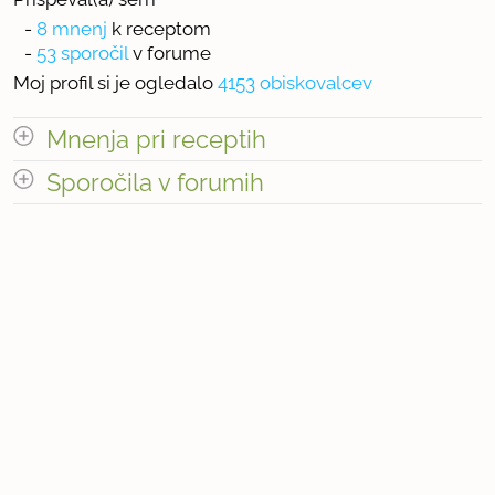
-
8 mnenj
k receptom
-
53 sporočil
v forume
Moj profil si je ogledalo
4153 obiskovalcev
Mnenja pri receptih
odpri vse
Sporočila v forumih
Število mnenj pri receptih: 8
odpri vse
« prejšnja
1
6
naslednja Â»
Število sporočil v forumih: 53