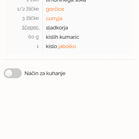
1/2 žličke 
gorčice
3 žličke 
curryja
ščepec 
sladkorja
60 g 
kislih kumaric
1 
kislo
jabolko
Način za kuhanje