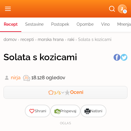
G
Recept
Sestavine
Postopek
Opombe
Vino
Mnenja
domov
›
recepti
›
morska hrana
›
raki
›
Solata s kozicami
Solata s kozicami
nirja
18.128 ogledov
Oceni
3/5
Zahtevnost
Shrani
Prispevaj
Natisni
OGLAS