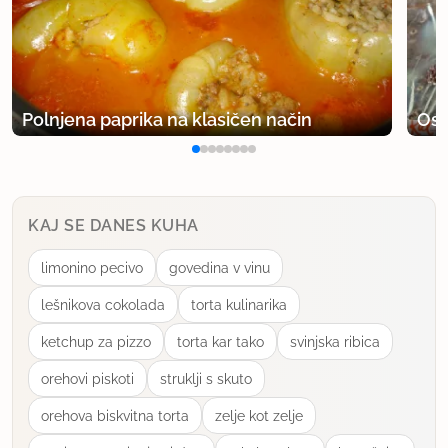
Polnjena paprika na klasičen način
Osv
KAJ SE DANES KUHA
limonino pecivo
govedina v vinu
lešnikova cokolada
torta kulinarika
ketchup za pizzo
torta kar tako
svinjska ribica
orehovi piskoti
struklji s skuto
orehova biskvitna torta
zelje kot zelje