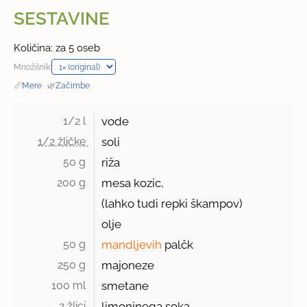
SESTAVINE
Količina: za 5 oseb
Množilnik:
📏
Mere
·
🌿
Začimbe
1/2 l 
vode
1/2 žličke 
soli
50 g 
riža
200 g 
mesa kozic,
(lahko tudi repki škampov)
olje
50 g 
mandljevih
palčk
250 g 
majoneze
100 ml 
smetane
2 žlici 
limoninega soka