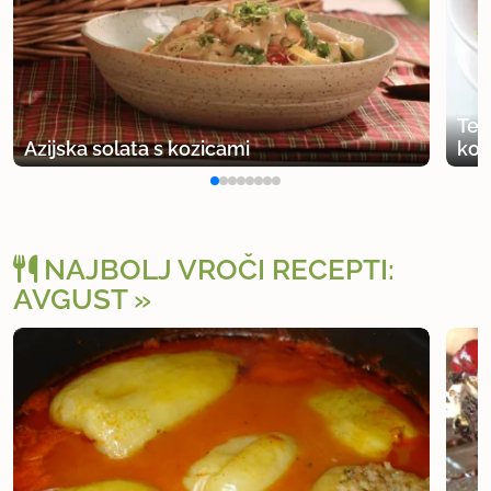
Tes
Azijska solata s kozicami
koz
NAJBOLJ VROČI RECEPTI:
AVGUST