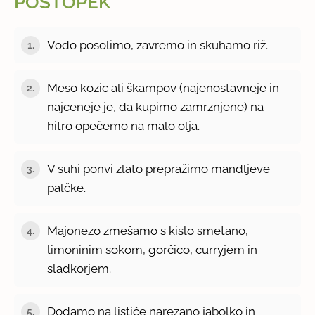
POSTOPEK
Vodo posolimo, zavremo in skuhamo riž.
1.
Meso kozic ali škampov (najenostavneje in
2.
najceneje je, da kupimo zamrznjene) na
hitro opečemo na malo olja.
V suhi ponvi zlato prepražimo mandljeve
3.
palčke.
Majonezo zmešamo s kislo smetano,
4.
limoninim sokom, gorčico, curryjem in
sladkorjem.
Dodamo na lističe narezano jabolko in
5.