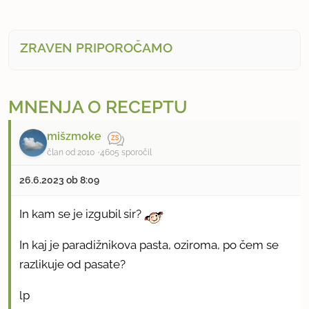
ZRAVEN PRIPOROČAMO
MNENJA O RECEPTU
mišzmoke
član od 2010
4605 sporočil
26.6.2023 ob 8:09
In kam se je izgubil sir?
In kaj je paradižnikova pasta, oziroma, po čem se
razlikuje od pasate?
lp