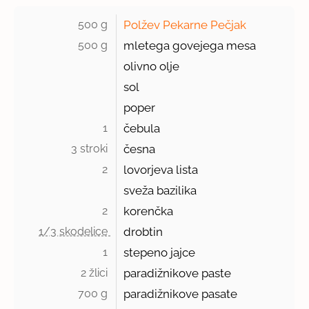
500 g 
Polžev Pekarne Pečjak
500 g 
mletega govejega mesa
olivno olje
sol
poper
1 
čebula
3 stroki 
česna
2 
lovorjeva lista
sveža bazilika
2 
korenčka
1/3 skodelice 
drobtin
1 
stepeno jajce
2 žlici 
paradižnikove paste
700 g 
paradižnikove pasate