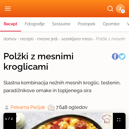
G
Recept
Fotografije
Sestavine
Postopek
Opombe
domov
›
recepti
›
mesne jedi
›
sesekljano meso
›
Polžki z mesnimi 
Polžki z mesnimi
kroglicami
Slastna kombinacija nežnih mesnih kroglic, testenin,
paradižnikove omake in topljenega sira
Pekarna Pečjak
7.648 ogledov
1
/
2