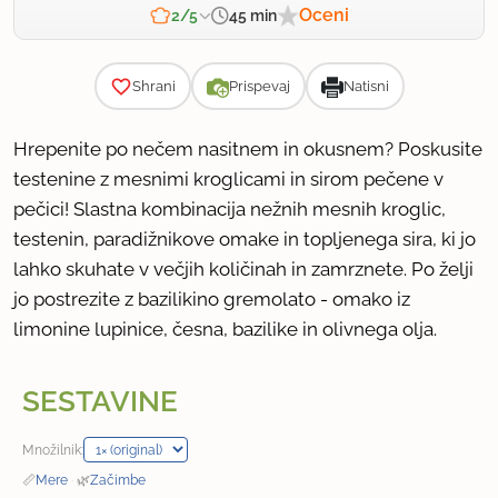
Oceni
45 min
2/5
Zahtevnost
Shrani
Prispevaj
Natisni
Hrepenite po nečem nasitnem in okusnem? Poskusite
testenine z mesnimi kroglicami in sirom pečene v
pečici! Slastna kombinacija nežnih mesnih kroglic,
testenin, paradižnikove omake in topljenega sira, ki jo
lahko skuhate v večjih količinah in zamrznete. Po želji
jo postrezite z bazilikino gremolato - omako iz
limonine lupinice, česna, bazilike in olivnega olja.
SESTAVINE
Množilnik:
📏
Mere
·
🌿
Začimbe