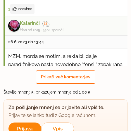
1
uporabno
Katarinči
član od 2015
4504 sporočil
26.6.2023 ob 13:44
MZM, morda se motim, a rekla bi, da je
paradižnikova pasta novodobno "fensi " zapakirana
v steklen kozarček, da se jo ven jemlje z žlico,
Prikaži več komentarjev
sama pasta pa je verjetno podobna zgoščeni
paradižnikovi mezgi v tubi oziroma
Število mnenj: 5, prikazujem mnenja od 1 do 5
paradižnikovemu koncentratu.
Za pošiljanje mnenj se prijavite ali vpišite.
Glede sira,
zmoke - a si morda ti imela
Prijavite se lahko tudi z Google računom.
tačkice zraven pri njegovem izginotju?
Prijava
Vpis