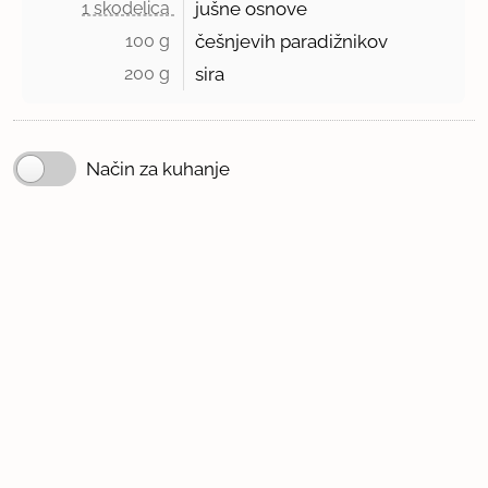
1 skodelica 
jušne osnove
100 g 
češnjevih paradižnikov
200 g 
sira
Način za kuhanje