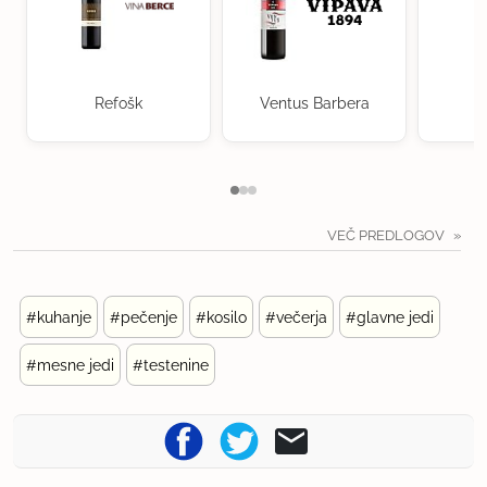
Refošk
Ventus Barbera
VEČ PREDLOGOV
#kuhanje
#pečenje
#kosilo
#večerja
#glavne jedi
#mesne jedi
#testenine