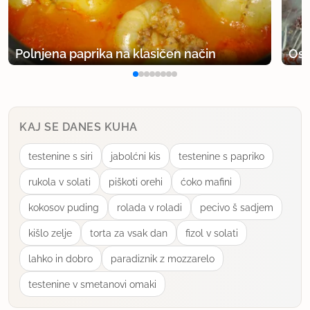
nivo, tega se moramo vsi zavedati.
uporabno
Polnjena paprika na klasičen način
Osv
naor
član od 2010
7767 sporočil
13.11.2013 ob 17:53
KAJ SE DANES KUHA
Popravila je. Lepo od tebe.
testenine s siri
jabolćni kis
testenine s papriko
rukola v solati
piškoti orehi
ćoko mafini
uporabno
kokosov puding
rolada v roladi
pecivo š sadjem
Sandra_a
kišlo zelje
torta za vsak dan
fizol v solati
član od 2010
447 sporočil
lahko in dobro
paradiznik z mozzarelo
13.11.2013 ob 22:43
testenine v smetanovi omaki
hehe, naor, hvala, da mi želiš omogočiti