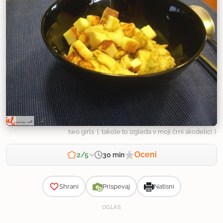
two girls
| takole to izgleda v moji črni skodelici :)
Oceni
30 min
2/5
Zahtevnost
Shrani
Prispevaj
Natisni
OGLAS