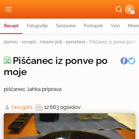
G
Recept
Fotografije
Sestavine
Postopek
Vino
Mnen
domov
›
recepti
›
mesne jedi
›
perutnina
›
Piščanec iz ponve po m
Piščanec iz ponve po
moje
piščanec, lahka priprava
two girls
12.663 ogledov