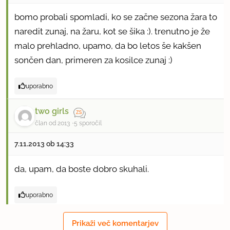
bomo probali spomladi, ko se začne sezona žara to
naredit zunaj, na žaru, kot se šika :). trenutno je že
malo prehladno, upamo, da bo letos še kakšen
sončen dan, primeren za kosilce zunaj :)
uporabno
two girls
član od 2013
5 sporočil
7.11.2013 ob 14:33
da, upam, da boste dobro skuhali.
uporabno
naor
Prikaži več komentarjev