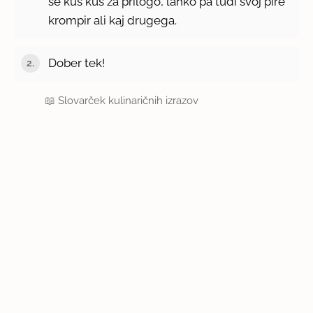
še kus kus za prilogo, lahko pa tudi svoj pire
krompir ali kaj drugega.
Dober tek!
📖
Slovarček kulinaričnih izrazov