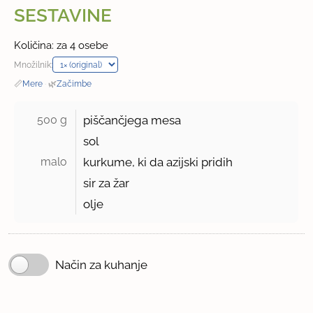
SESTAVINE
Količina: za 4 osebe
Množilnik:
📏
Mere
·
🌿
Začimbe
500 g 
piščančjega mesa
sol
malo 
kurkume, ki da azijski pridih
sir za žar
olje
Način za kuhanje