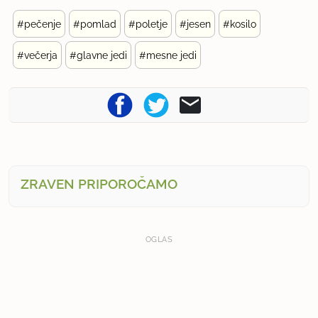
#pečenje
#pomlad
#poletje
#jesen
#kosilo
#večerja
#glavne jedi
#mesne jedi
ZRAVEN PRIPOROČAMO
OGLAS