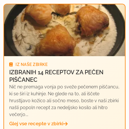
IZ NAŠE ZBIRKE
IZBRANIH 14 RECEPTOV ZA PEČEN
PIŠČANEC
Nič ne premaga vonja po sveže pečenem piščancu,
ki se širi iz kuhinje. Ne glede na to, ali iščete
hrustljavo kožico ali sočno meso, boste v naši zbirki
našli popoln recept za nedeljsko kosilo ali hitro
večerjo.…
Glej vse recepte v zbirki