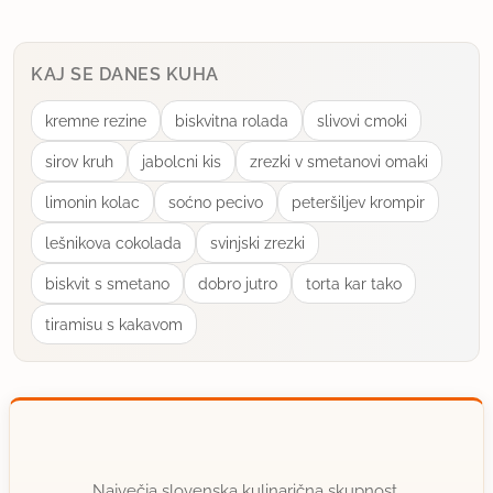
KAJ SE DANES KUHA
kremne rezine
biskvitna rolada
slivovi cmoki
sirov kruh
jabolcni kis
zrezki v smetanovi omaki
limonin kolac
soćno pecivo
peteršiljev krompir
lešnikova cokolada
svinjski zrezki
biskvit s smetano
dobro jutro
torta kar tako
tiramisu s kakavom
Največja slovenska kulinarična skupnost.