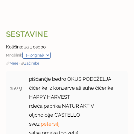
SESTAVINE
Količina: za 1 osebo
Množilnik:
📏
Mere
·
🌿
Začimbe
piščančje bedro OKUS PODEŽELJA
150 g 
čičerike iz konzerve ali suhe čičerike
HAPPY HARVEST
rdeča paprika NATUR AKTIV
oljčno olje CASTELLO
svež
peteršilj
salsa omaka (po želji)