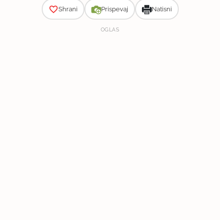
Shrani
Prispevaj
Natisni
OGLAS