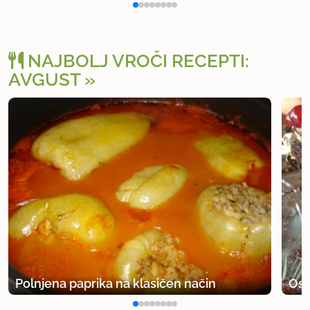
NAJBOLJ VROČI RECEPTI:
AVGUST
Polnjena paprika na klasičen način
Osv