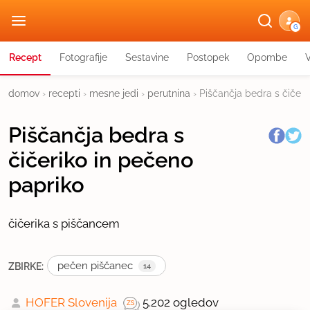
G
Recept
Fotografije
Sestavine
Postopek
Opombe
domov
›
recepti
›
mesne jedi
›
perutnina
›
Piščančja bedra s čičeri
Piščančja bedra s
čičeriko in pečeno
papriko
čičerika s piščancem
pečen piščanec
ZBIRKE:
14
HOFER Slovenija
5.202 ogledov